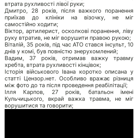
втрата рухливості лівої руки;
Дмитро, 28 років
, після важкого поранення
приїхав до клініки на візочку, не міг
самостійно ходити;
Віктор
, артилерист, осколкові поранення, ліву
руку втратив, не міг ворушити правою рукою;
Віталій, 35 років
, під час АТО стався інсульт, 10
днів у комі, був повністю знерухомлений;
Вадим, 37 років
, отримав важку травму
хребта, втрата рухливості кінцівок;
Історія військового Івана
коротко описана у
статті Цензор.нет. Особливо вражає різниця
між фото до та після проведення реабілітації;
Ілля Карпов, 27 років, батальон імені
Кульчицького, вкрай важка травма, не міг
ворушитися та говорити;