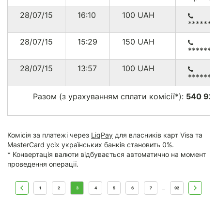
28/07/15
16:10
100
UAH
******4
28/07/15
15:29
150
UAH
******
28/07/15
13:57
100
UAH
******
Разом (з урахуванням сплати комісії*):
540 92
Комісія за платежі через
LiqPay
для власників карт Visa та
MasterCard усіх українських банків становить 0%.
* Конвертація валюти відбувається автоматично на момент
проведення операції.
1
2
3
4
5
6
7
92
...