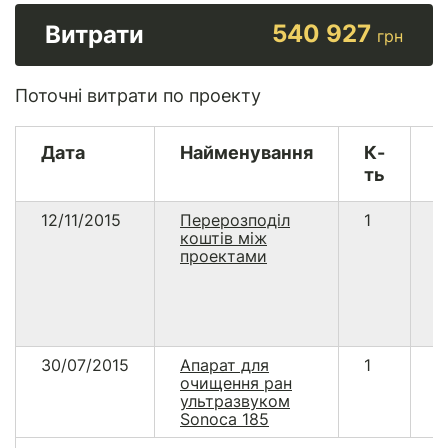
540 927
Витрати
грн
Поточні витрати по проекту
Дата
Найменування
К-
В
ть
12/11/2015
Перерозподіл
1
5
коштів між
проектами
30/07/2015
Апарат для
1
5
очищення ран
2
ультразвуком
Sonoca 185