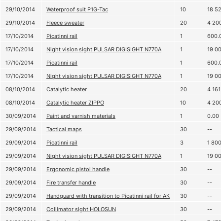
29/10/2014
Waterproof suit P1G-Tac
10
18 5
29/10/2014
Fleece sweater
20
4 20
17/10/2014
Picatinni rail
1
600.
17/10/2014
Night vision sight PULSAR DIGISIGHT N770A
1
19 0
17/10/2014
Picatinni rail
1
600.
17/10/2014
Night vision sight PULSAR DIGISIGHT N770A
1
19 0
08/10/2014
Catalytic heater
20
4 161
08/10/2014
Catalytic heater ZIPPO
10
4 20
30/09/2014
Paint and varnish materials
1
0.00
29/09/2014
Tactical maps
30
--
29/09/2014
Picatinni rail
3
1 80
29/09/2014
Night vision sight PULSAR DIGISIGHT N770A
1
19 0
29/09/2014
Ergonomic pistol handle
30
--
29/09/2014
Fire transfer handle
30
--
29/09/2014
Handguard with transition to Picatinni rail for АК
30
--
29/09/2014
Collimator sight HOLOSUN
30
--