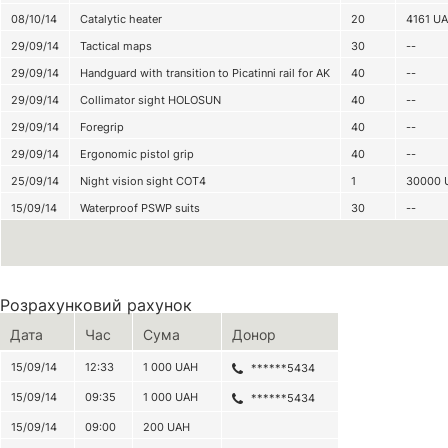
08/10/14
Catalytic heater
20
4161
U
29/09/14
Tactical maps
30
--
29/09/14
Handguard with transition to Picatinni rail for AK
40
--
29/09/14
Collimator sight HOLOSUN
40
--
29/09/14
Foregrip
40
--
29/09/14
Ergonomic pistol grip
40
--
25/09/14
Night vision sight СОТ4
1
30000
15/09/14
Waterproof PSWP suits
30
--
Розрахунковий рахунок
Дата
Час
Сума
Донор
15/09/14
12:33
1 000
UAH
******5434
15/09/14
09:35
1 000
UAH
******5434
15/09/14
09:00
200
UAH