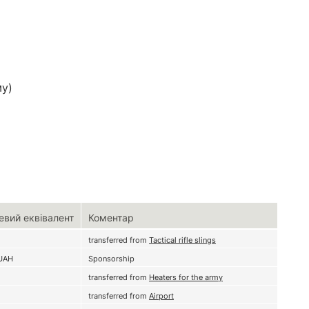
му)
евий еквівалент
Коментар
transferred from
Tactical rifle slings
UAH
Sponsorship
transferred from
Heaters for the army
transferred from
Airport