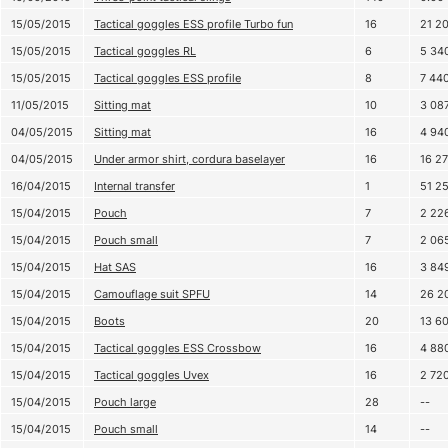
15/05/2015
Tactical goggles ESS profile Turbo fun
16
21 2
15/05/2015
Tactical goggles RL
6
5 34
15/05/2015
Tactical goggles ESS profile
8
7 44
11/05/2015
Sitting mat
10
3 08
04/05/2015
Sitting mat
16
4 94
04/05/2015
Under armor shirt, cordura baselayer
16
16 2
16/04/2015
Internal transfer
1
51 2
15/04/2015
Pouch
7
2 22
15/04/2015
Pouch small
7
2 06
15/04/2015
Hat SAS
16
3 84
15/04/2015
Camouflage suit SPFU
14
26 2
15/04/2015
Boots
20
13 6
15/04/2015
Tactical goggles ESS Crossbow
16
4 88
15/04/2015
Tactical goggles Uvex
16
2 72
15/04/2015
Pouch large
28
--
15/04/2015
Pouch small
14
--