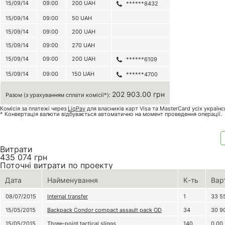
15/09/14
09:00
200
UAH
******8432
15/09/14
09:00
50
UAH
15/09/14
09:00
200
UAH
15/09/14
09:00
270
UAH
15/09/14
09:00
200
UAH
******6109
15/09/14
09:00
150
UAH
******4700
202 903.00 грн
Разом (з урахуванням сплати комісії*):
Комісія за платежі через
LiqPay
для власників карт Visa та MasterCard усіх україн
* Конвертація валюти відбувається автоматично на момент проведення операції.
Витрати
435 074
грн
Поточні витрати по проекту
Дата
Найменування
К-ть
Вар
08/07/2015
Internal transfer
1
33 5
15/05/2015
Backpack Condor compact assault pack OD
34
30 9
15/05/2015
Three-point tactical slings
140
0.00