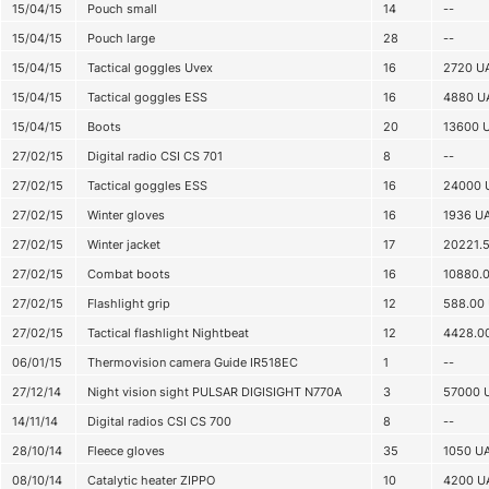
15/04/15
Pouch small
14
--
15/04/15
Pouch large
28
--
15/04/15
Tactical goggles Uvex
16
2720
U
15/04/15
Tactical goggles ESS
16
4880
U
15/04/15
Boots
20
13600
27/02/15
Digital radio CSI CS 701
8
--
27/02/15
Tactical goggles ESS
16
24000
27/02/15
Winter gloves
16
1936
U
27/02/15
Winter jacket
17
20221.
27/02/15
Combat boots
16
10880.
27/02/15
Flashlight grip
12
588.00
27/02/15
Tactical flashlight Nightbeat
12
4428.0
06/01/15
Thermovision camera Guide IR518EC
1
--
27/12/14
Night vision sight PULSAR DIGISIGHT N770A
3
57000
14/11/14
Digital radios CSI CS 700
8
--
28/10/14
Fleece gloves
35
1050
U
08/10/14
Catalytic heater ZIPPO
10
4200
U