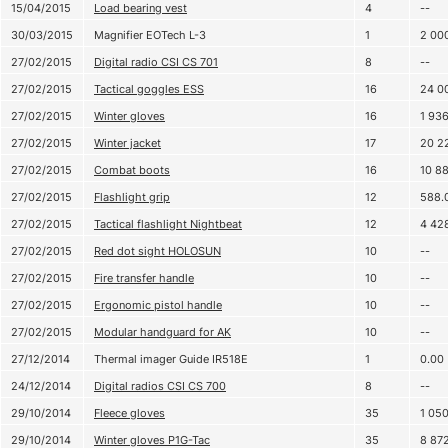
15/04/2015
Load bearing vest
4
--
30/03/2015
Magnifier EOTech L-3
1
2 00
27/02/2015
Digital radio CSI CS 701
8
--
27/02/2015
Tactical goggles ESS
16
24 0
27/02/2015
Winter gloves
16
1 93
27/02/2015
Winter jacket
17
20 2
27/02/2015
Combat boots
16
10 8
27/02/2015
Flashlight grip
12
588.
27/02/2015
Tactical flashlight Nightbeat
12
4 42
27/02/2015
Red dot sight HOLOSUN
10
--
27/02/2015
Fire transfer handle
10
--
27/02/2015
Ergonomic pistol handle
10
--
27/02/2015
Modular handguard for AK
10
--
27/12/2014
Thermal imager Guide IR518E
1
0.00
24/12/2014
Digital radios CSI CS 700
8
--
29/10/2014
Fleece gloves
35
1 05
29/10/2014
Winter gloves P1G-Tac
35
8 87