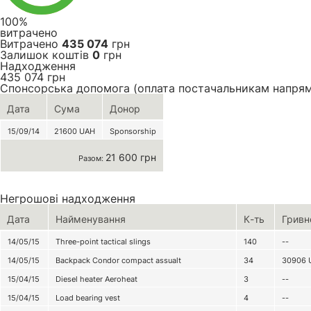
100%
витрачено
Витрачено
435 074
грн
Залишок коштів
0
грн
Надходження
435 074
грн
Спонсорська допомога (оплата постачальникам напря
Дата
Сума
Донор
15/09/14
21600
UAH
Sponsorship
21 600 грн
Разом:
Негрошові надходження
Дата
Найменування
К-ть
Гривн
14/05/15
Three-point tactical slings
140
--
14/05/15
Backpack Condor compact assualt
34
30906
15/04/15
Diesel heater Aeroheat
3
--
15/04/15
Load bearing vest
4
--