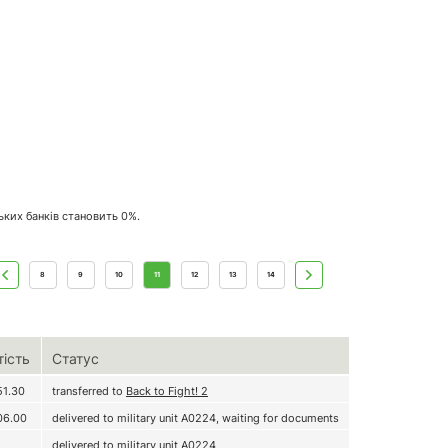
ських банків становить 0%.
8
9
10
11
12
13
14
тість
Статус
51.30
transferred to
Back to Fight! 2
06.00
delivered to military unit А0224, waiting for documents
delivered to military unit А0224