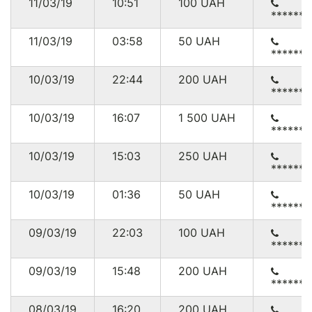
11/03/19
10:51
100
UAH
******7
11/03/19
03:58
50
UAH
******
10/03/19
22:44
200
UAH
******
10/03/19
16:07
1 500
UAH
******
10/03/19
15:03
250
UAH
******
10/03/19
01:36
50
UAH
******
09/03/19
22:03
100
UAH
******
09/03/19
15:48
200
UAH
******1
08/03/19
16:20
200
UAH