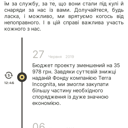
їм за службу, за те, що вони стали під кулі й
снаряди за нас із вами. Долучайтеся, будь
ласка, і можливо, ми врятуємо когось від
непоправного. І в цій справі важлива участь
кожного з нас.
27
Червня
2019
Бюджет проекту зменшений на 35
978 грн. Завдяки суттєвій знижці
наданій Фонду компанією Terra
12:46
Incognita, ми змогли закупати
більшу частину необхідного
спорядження із дуже значною
економією.
06