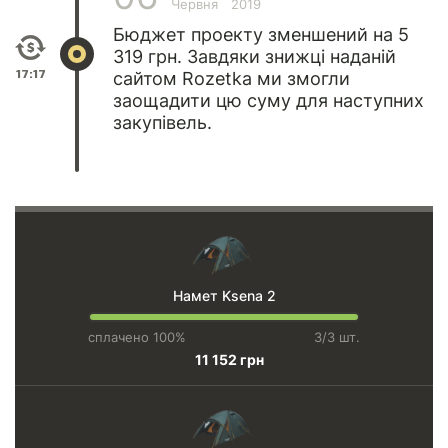
Червня
2019
Бюджет проекту зменшений на 5
319 грн. Завдяки знижці наданій
17:17
сайтом
Rozetka
ми змогли
заощадити цю суму для наступних
закупівель.
Намет Ksena 2
сплачено 100%
3/3 шт.
11 152 грн