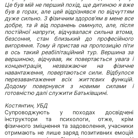
Це був мій не перший похід, ще дитиною я вже
був в горах, але цей відрізнявся по відчуттям
дуже сильно. З фізичним здоров’ям в мене все
добре, та й від поранень оминуло, але, після
постійної напруги, відчувалася сильна втома,
безсоння, стан близький до професійного
вигоряння. Тому й пристав на пропозицію піти
в ось такий реабілітаційний тур. Вершина за
вершиною, відчував, як повертається увага і
концентрація, незважаючи на фізичне
навантаження, повертаються сили. Відбулося
перезавантаження всіх життєвих функцій.
Додому повернувся з новими силами і
готовністю далі служити Батьківщині.
Костянтин, УБД
Супроводжують у походах досвідчені
інструктори та психологи, отже, крім
фізичного зміцнення та задоволення, учасники
отримають не лише заряд позитивних емоцій