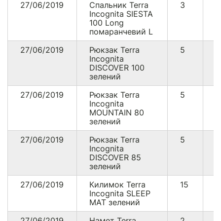
27/06/2019
Спальник Terra
3
2
Incognita SIESTA
100 Long
помаранчевий L
27/06/2019
Рюкзак Terra
5
1
Incognita
DISCOVER 100
зелений
27/06/2019
Рюкзак Terra
5
9
Incognita
MOUNTAIN 80
зелений
27/06/2019
Рюкзак Terra
5
1
Incognita
DISCOVER 85
зелений
27/06/2019
Килимок Terra
15
4
Incognita SLEEP
MAT зелений
27/06/2019
Намет Terra
2
5