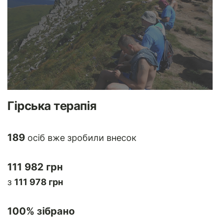
Гірська терапія
189
осіб вже зробили внесок
111 982 грн
з
111 978 грн
100
% зібрано