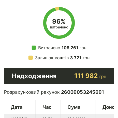
96%
витрачено
Витрачено
108 261
грн
Залишок коштів
3 721
грн
111 982
Надходження
грн
Розрахунковий рахунок
26009053245691
Дата
Час
Сума
Донор