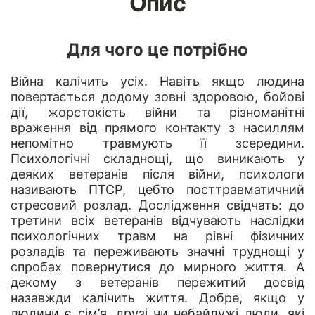
Опис
Для чого це потрібно
Війна калічить усіх. Навіть якщо людина
повертається додому зовні здоровою, бойові
дії, жорстокість війни та різноманітні
враження від прямого контакту з насиллям
непомітно травмують її зсередини.
Психологічні складнощі, що виникають у
деяких ветеранів після війни, психологи
називають ПТСР, цебто посттравматичний
стресовий розлад. Дослідження свідчать: до
третини всіх ветеранів відчувають наслідки
психологічних травм на рівні фізичних
розладів та переживають значні труднощі у
спробах повернутися до мирного життя. А
декому з ветеранів пережитий досвід
назавжди калічить життя. Добре, якщо у
людини є сім’я, друзі чи небайдужі люди, які