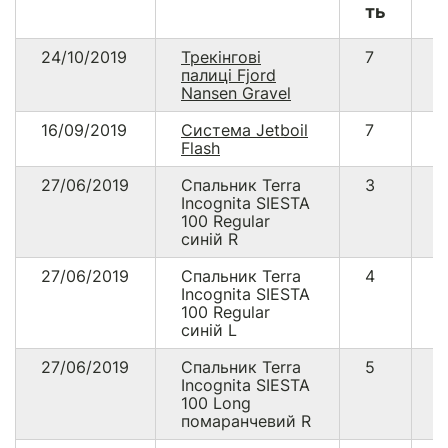
ть
24/10/2019
Трекінгові
7
1
палиці Fjord
Nansen Gravel
16/09/2019
Система Jetboil
7
2
Flash
27/06/2019
Спальник Terra
3
2
Incognita SIESTA
100 Regular
синій R
27/06/2019
Спальник Terra
4
3
Incognita SIESTA
100 Regular
синій L
27/06/2019
Спальник Terra
5
4
Incognita SIESTA
100 Long
помаранчевий R