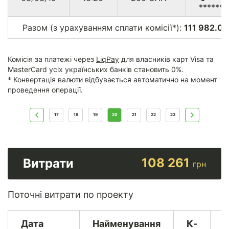
******
Разом (з урахуванням сплати комісії*):
111 982.00
Комісія за платежі через
LiqPay
для власників карт Visa та
MasterCard усіх українських банків становить 0%.
* Конвертація валюти відбувається автоматично на момент
проведення операції.
17
18
19
20
21
22
23
108 261
Витрати
грн
Поточні витрати по проекту
Дата
Найменування
К-
В