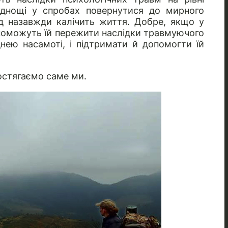
уднощі у спробах повернутися до мирного
д назавжди калічить життя. Добре, якщо у
допоможуть їй пережити наслідки травмуючого
нею насамоті, і підтримати й допомогти їй
остягаємо саме ми.