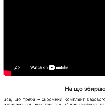
На що збираю
Все, що треба – скромний комплект базового
наведено під цим текстом. Організаційною ч