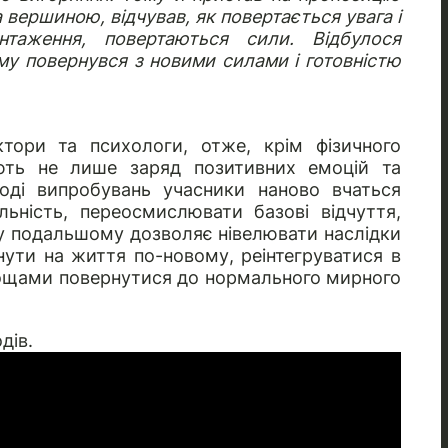
а вершиною, відчував, як повертається увага і
нтаження, повертаються сили. Відбулося
му повернувся з новими силами і готовністю
тори та психологи, отже, крім фізичного
ють не лише заряд позитивних емоцій та
оді випробувань учасники наново вчаться
льність, переосмислювати базові відчуття,
е у подальшому дозволяє нівелювати наслідки
нути на життя по-новому, реінтегруватися в
нощами повернутися до нормального мирного
дів.