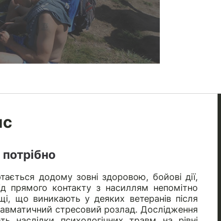
ис
 потрібно
тається додому зовні здоровою, бойові дії,
від прямого контакту з насиллям непомітно
щі, що виникають у деяких ветеранів після
равматичний стресовий розлад. Дослідження
ють наслідки психологічних травм на рівні