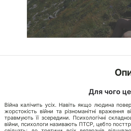
Оп
Для чого це
Війна калічить усіх. Навіть якщо людина повер
жорстокість війни та різноманітні враження 
травмують її зсередини. Психологічні складно
війни, психологи називають ПТСР, цебто постт
свідчать: до третини всіх ветеранів відчува