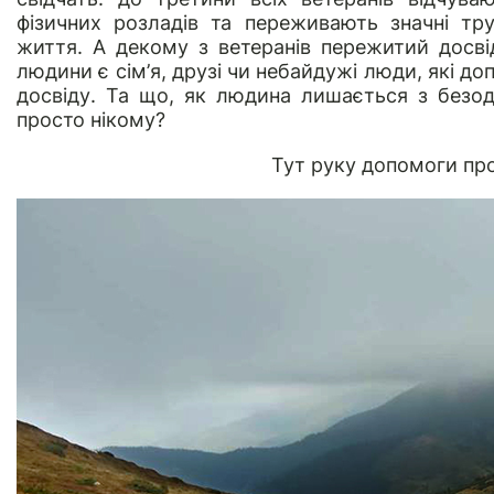
фізичних розладів та переживають значні тр
життя. А декому з ветеранів пережитий досві
людини є сім’я, друзі чи небайдужі люди, які 
досвіду. Та що, як людина лишається з безод
просто нікому?
Тут руку допомоги пр