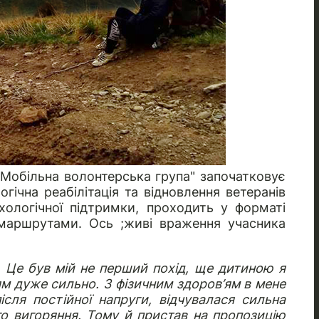
О "Мобільна волонтерська група" започатковує
гічна реабілітація та відновлення ветеранів
хологічної підтримки, проходить у форматі
маршрутами. Ось ;живі враження учасника
. Це був мій не перший похід, ще дитиною я
тям дуже сильно. З фізичним здоров’ям в мене
ісля постійної напруги, відчувалася сильна
го вигоряння. Тому й пристав на пропозицію