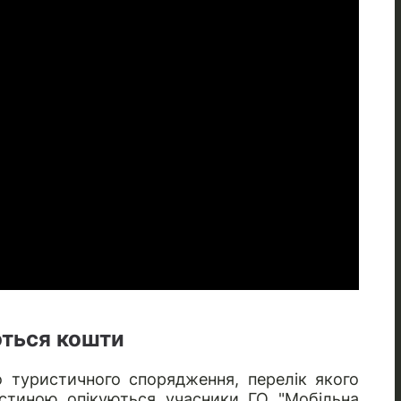
ться кошти
 туристичного спорядження, перелік якого
астиною опікуються учасники ГО "Мобільна