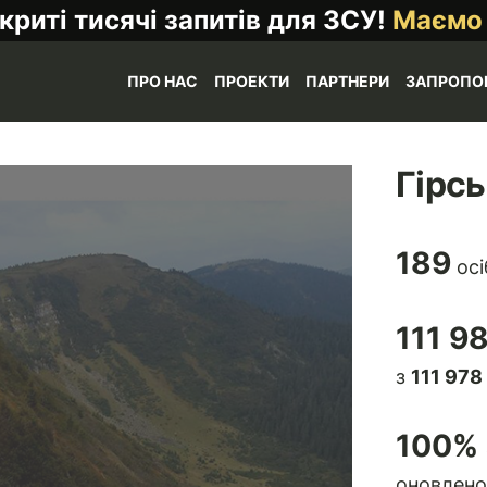
криті тисячі запитів для ЗСУ!
Маємо
ПРО НАС
ПРОЕКТИ
ПАРТНЕРИ
ЗАПРОПО
Гірсь
189
осі
111 9
з
111 978
100
% 
оновлено 