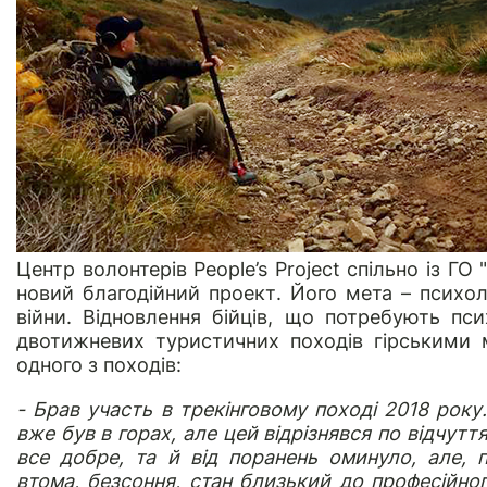
Центр волонтерів People’s Project спільно із Г
новий благодійний проект. Його мета – психоло
війни. Відновлення бійців, що потребують пси
двотижневих туристичних походів гірськими 
одного з походів:
- Брав участь в трекінговому поході 2018 року
вже був в горах, але цей відрізнявся по відчут
все добре, та й від поранень оминуло, але, п
втома, безсоння, стан близький до професійно