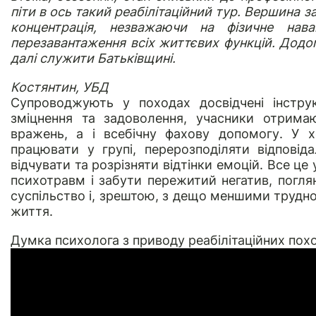
піти в ось такий реабілітаційний тур. Вершина з
концентрація, незважаючи на фізичне нава
перезавантаження всіх життєвих функцій. Додо
далі служити Батьківщині.
Костянтин, УБД
Супроводжують у походах досвідчені інструк
зміцнення та задоволення, учасники отрима
вражень, а і всебічну фахову допомогу. У х
працювати у групі, перерозподіляти відповіда
відчувати та розрізняти відтінки емоцій. Все ц
психотравм і забути пережитий негатив, погля
суспільство і, зрештою, з дещо меншими труд
життя.
Думка психолога з приводу реабілітаційних похо