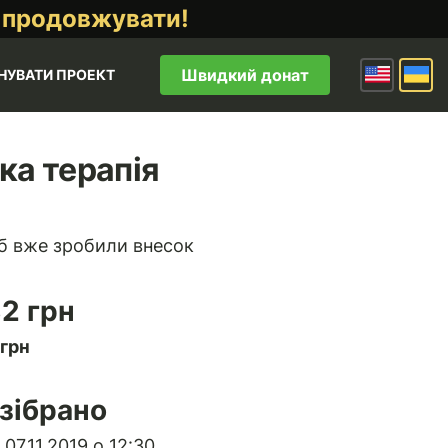
 продовжувати!
Швидкий донат
НУВАТИ ПРОЕКТ
ка терапія
б вже зробили внесок
82 грн
 грн
зібрано
07.11.2019 о 12:30