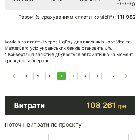
******00
Разом (з урахуванням сплати комісії*):
111 982.
г
Комісія за платежі через
LiqPay
для власників карт Visa та
MasterCard усіх українських банків становить 0%.
* Конвертація валюти відбувається автоматично на момент
проведення операції.
3
4
5
6
7
8
9
21
...
108 261
Витрати
грн
Поточні витрати по проекту