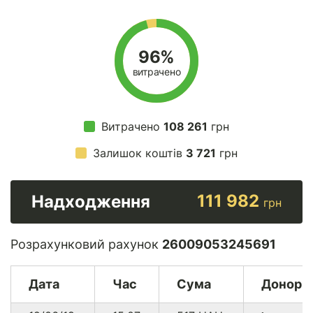
96%
витрачено
Витрачено
108 261
грн
Залишок коштів
3 721
грн
111 982
Надходження
грн
Розрахунковий рахунок
26009053245691
Дата
Час
Сума
Донор