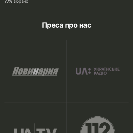
77%
зібрано
Преса про нас