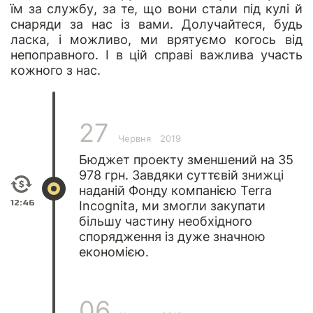
їм за службу, за те, що вони стали під кулі й
снаряди за нас із вами. Долучайтеся, будь
ласка, і можливо, ми врятуємо когось від
непоправного. І в цій справі важлива участь
кожного з нас.
27
Червня
2019
Бюджет проекту зменшений на 35
978 грн. Завдяки суттєвій знижці
наданій Фонду компанією Terra
12:46
Incognita, ми змогли закупати
більшу частину необхідного
спорядження із дуже значною
економією.
06