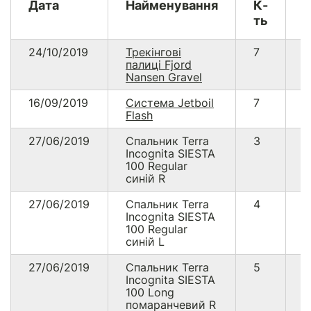
Дата
Найменування
К-
В
ть
24/10/2019
Трекінгові
7
1
палиці Fjord
Nansen Gravel
16/09/2019
Система Jetboil
7
2
Flash
27/06/2019
Спальник Terra
3
2
Incognita SIESTA
100 Regular
синій R
27/06/2019
Спальник Terra
4
3
Incognita SIESTA
100 Regular
синій L
27/06/2019
Спальник Terra
5
4
Incognita SIESTA
100 Long
помаранчевий R