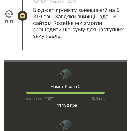
Червня
2019
Бюджет проекту зменшений на 5
319 грн. Завдяки знижці наданій
17:17
сайтом
Rozetka
ми змогли
заощадити цю суму для наступних
закупівель.
Намет Ksena 2
сплачено 100%
3/3 шт.
11 152 грн