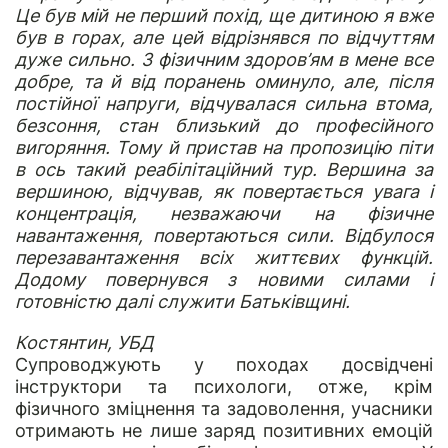
Це був мій не перший похід, ще дитиною я вже
був в горах, але цей відрізнявся по відчуттям
дуже сильно. З фізичним здоров’ям в мене все
добре, та й від поранень оминуло, але, після
постійної напруги, відчувалася сильна втома,
безсоння, стан близький до професійного
вигоряння. Тому й пристав на пропозицію піти
в ось такий реабілітаційний тур. Вершина за
вершиною, відчував, як повертається увага і
концентрація, незважаючи на фізичне
навантаження, повертаються сили. Відбулося
перезавантаження всіх життєвих функцій.
Додому повернувся з новими силами і
готовністю далі служити Батьківщині.
Костянтин, УБД
Супроводжують у походах досвідчені
інструктори та психологи, отже, крім
фізичного зміцнення та задоволення, учасники
отримають не лише заряд позитивних емоцій