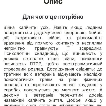
Опис
Для чого це потрібно
Війна калічить усіх. Навіть якщо людина
повертається додому зовні здоровою, бойові
дії, жорстокість війни та різноманітні
враження від прямого контакту з насиллям
непомітно травмують її зсередини.
Психологічні складнощі, що виникають у
деяких ветеранів після війни, психологи
називають ПТСР, цебто посттравматичний
стресовий розлад. Дослідження свідчать: до
третини всіх ветеранів відчувають наслідки
психологічних травм на рівні фізичних
розладів та переживають значні труднощі у
спробах повернутися до мирного життя. А
декому з ветеранів пережитий досвід
назавжди калічить життя. Добре, якщо у
людини є сім’я, друзі чи небайдужі люди, які