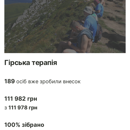
Гірська терапія
189
осіб вже зробили внесок
111 982 грн
з
111 978 грн
100
% зібрано