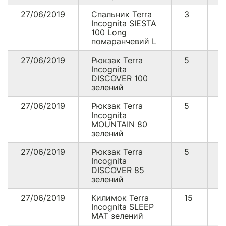
27/06/2019
Спальник Terra
3
2
Incognita SIESTA
100 Long
помаранчевий L
27/06/2019
Рюкзак Terra
5
1
Incognita
DISCOVER 100
зелений
27/06/2019
Рюкзак Terra
5
9
Incognita
MOUNTAIN 80
зелений
27/06/2019
Рюкзак Terra
5
1
Incognita
DISCOVER 85
зелений
27/06/2019
Килимок Terra
15
4
Incognita SLEEP
MAT зелений