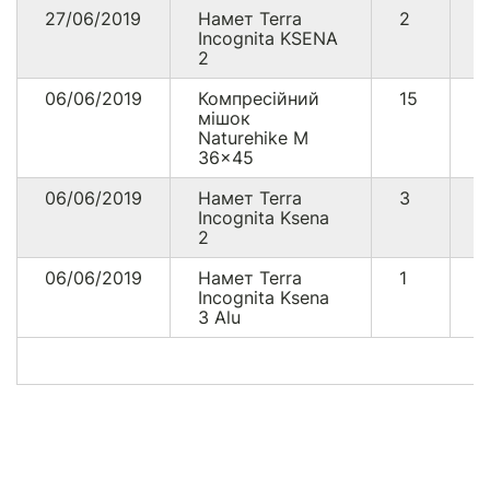
27/06/2019
Намет Terra
2
5
Incognita KSENA
2
06/06/2019
Компресійний
15
2
мішок
Naturehike M
36x45
06/06/2019
Намет Terra
3
1
Incognita Ksena
2
06/06/2019
Намет Terra
1
4
Incognita Ksena
3 Alu