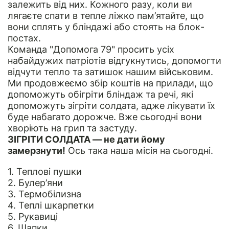
залежить від них. Кожного разу, коли ви
лягаєте спати в тепле ліжко пам’ятайте, що
вони сплять у бліндажі або стоять на блок-
постах.
Команда "Допомога 79" просить усіх
набайдужих патріотів відгукнутись, допомогти
відчути тепло та затишок нашим військовим.
Ми продовжеємо збір коштів на прилади, що
допоможуть обігріти бліндаж та речі, які
допоможуть зігріти солдата, адже лікувати їх
буде набагато дорожче. Вже сьогодні вони
хворіють на грип та застуду.
ЗІГРІТИ СОЛДАТА — не дати йому
замерзнути!
Ось така наша місія на сьогодні.
1. Теплові пушки
2. Булер’яни
3. Термобілизна
4. Теплі шкарпетки
5. Рукавиці
6. Шапки