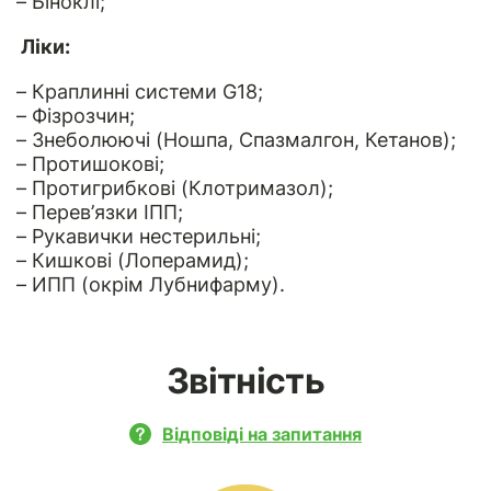
– Біноклі;
Ліки:
– Краплинні системи G18;
– Фізрозчин;
– Знеболюючі (Ношпа, Спазмалгон, Кетанов);
– Протишокові;
– Протигрибкові (Клотримазол);
– Перев’язки ІПП;
– Рукавички нестерильні;
– Кишкові (Лоперамид);
– ИПП (окрім Лубнифарму).
Звітність
Відповіді на запитання