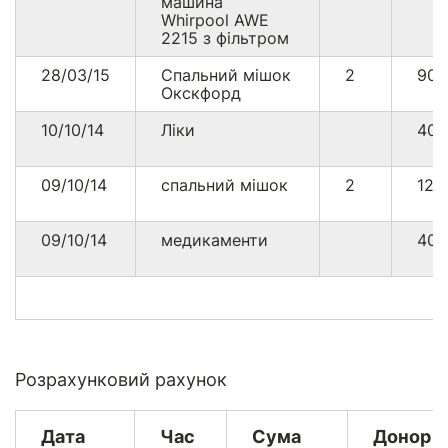
машина
Whirpool AWE
2215 з фільтром
28/03/15
Спальний мішок
2
900
Окскфорд
10/10/14
Ліки
40
09/10/14
спальний мішок
2
12
09/10/14
медикаменти
40
Розрахунковий рахунок
Дата
Час
Сума
Донор