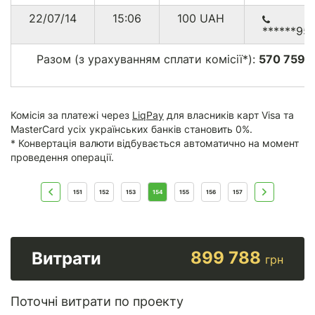
22/07/14
15:06
100
UAH
******95
Разом (з урахуванням сплати комісії*):
570 759.
г
Комісія за платежі через
LiqPay
для власників карт Visa та
MasterCard усіх українських банків становить 0%.
* Конвертація валюти відбувається автоматично на момент
проведення операції.
151
152
153
154
155
156
157
899 788
Витрати
грн
Поточні витрати по проекту