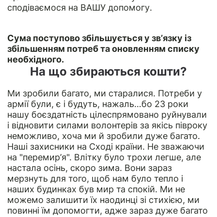
сподіваємося на ВАШУ допомогу.
Сума поступово збільшується у зв’язку із
збільшенням потреб та оновленням списку
необхідного.
На що збираються кошти?
Ми зробили багато, ми старалися. Потреби у
армії були, є і будуть, нажаль…бо 23 роки
нашу боєздатність цілеспрямовано руйнували
і відновити силами волонтерів за якісь півроку
неможливо, хоча ми й зробили дуже багато.
Наші захисники на Сході країни. Не зважаючи
на "перемир’я". Влітку було трохи легше, але
настала осінь, скоро зима. Вони зараз
мерзнуть для того, щоб нам було тепло і
наших будинках був мир та спокій. Ми не
можемо залишити їх наодинці зі стихією, ми
повинні їм допомогти, адже зараз дуже багато