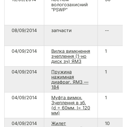
вологозахисний
"PSWP"
08/09/2014
запчасти
--
04/09/2014
Вилка вимкнення
1
зчеплення (1-но
диск зч) ЯМЗ
04/09/2014
Пружина
1
нажимная
диафраг. ЯМЗ —
184
04/09/2014
Муфта вимкн.
1
Зчеплення в зб.
(d = 60мм, l= 120
мм)
04/09/2014
Жилет
10