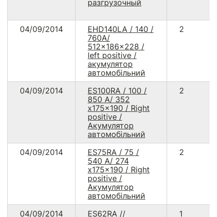
разгрузочный
04/09/2014
EHD140LA / 140 /
2
760A/
512x186x228 /
left positive /
акумулятор
автомобільний
04/09/2014
ES100RA / 100 /
2
850 A/ 352
x175x190 / Right
positive /
Акумулятор
автомобільний
04/09/2014
ES75RA / 75 /
2
540 A/ 274
x175x190 / Right
positive /
Акумулятор
автомобільний
04/09/2014
ES62RA //
1