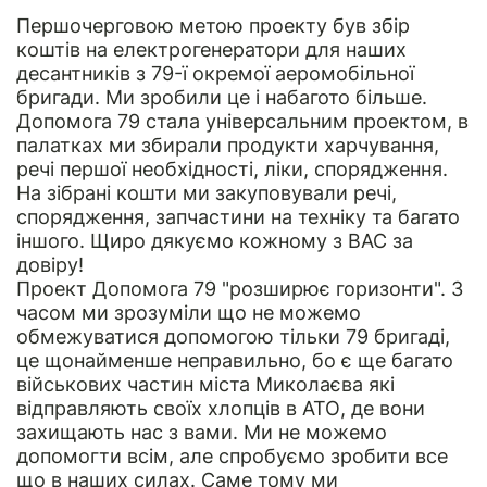
Першочерговою метою проекту був збір
коштів на електрогенератори для наших
десантників з 79-ї окремої аеромобільної
бригади. Ми зробили це і набагото більше.
Допомога 79 стала універсальним проектом, в
палатках ми збирали продукти харчування,
речі першої необхідності, ліки, спорядження.
На зібрані кошти ми закуповували речі,
спорядження, запчастини на техніку та багато
іншого. Щиро дякуємо кожному з ВАС за
довіру!
Проект Допомога 79 "розширює горизонти". З
часом ми зрозуміли що не можемо
обмежуватися допомогою тільки 79 бригаді,
це щонайменше неправильно, бо є ще багато
військових частин міста Миколаєва які
відправляють своїх хлопців в АТО, де вони
захищають нас з вами. Ми не можемо
допомогти всім, але спробуємо зробити все
що в наших силах. Саме тому ми