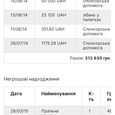
15/08/14
50 000
UAH
спонсорська
допомога
13/08/14
25 120
UAH
зібано у
палатках
11/08/14
351.92
UAH
Спонсорська
допомога
26/07/14
1175.28
UAH
Спонсорська
допомога
Разом:
313 930 грн
Негрошові надходження
Дата
Найменування
К-
Гр
ть
екв
28/03/15
Пральна
1
499