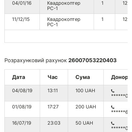
04/01/16
Квадрокоптер
1
125
PC-1
11/12/15
Квадрокоптер
1
125
PC-1
Розрахунковий рахунок
26007053220403
Дата
Час
Сума
Донор
04/08/19
13:11
100
UAH
******00
01/08/19
17:27
200
UAH
******65
16/07/19
23:03
50
UAH
******00