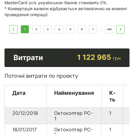
MasterCard усіх українських банків становить 0%.
* Конвертація валюти відбувається автоматично на момент
проведення операції.
1
2
3
4
5
6
7
105
...
1 122 965
Витрати
грн
Поточні витрати по проекту
Дата
Найменування
К-
В
ть
20/12/2018
Октокоптер PC-
1
2
1
0
18/01/2017
Октокоптер PC-
1
1