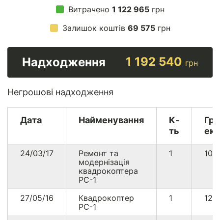
Витрачено
1 122 965
грн
Залишок коштів
69 575
грн
1 192 540
Надходження
грн
Негрошові надходження
Дата
Найменування
К-
Гри
ть
екв
24/03/17
Ремонт та
1
108
модернізація
квадрокоптера
PC-1
27/05/16
Квадрокоптер
1
125
PC-1