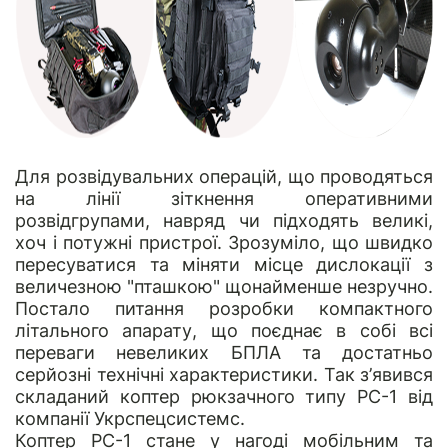
Для розвідувальних операцій, що проводяться
на лінії зіткнення оперативними
розвідгрупами, навряд чи підходять великі,
хоч і потужні пристрої. Зрозуміло, що швидко
пересуватися та міняти місце дислокації з
величезною "пташкою" щонайменше незручно.
Постало питання розробки компактного
літального апарату, що поєднає в собі всі
переваги невеликих БПЛА та достатньо
серйозні технічні характеристики. Так з’явився
складаний коптер рюкзачного типу PC-1 від
компанії
Укрспецсистемс
.
Коптер PC-1 стане у нагоді мобільним та