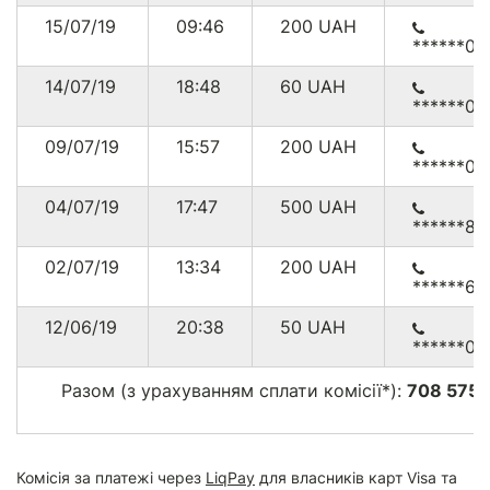
15/07/19
09:46
200
UAH
******03
14/07/19
18:48
60
UAH
******00
09/07/19
15:57
200
UAH
******00
04/07/19
17:47
500
UAH
******85
02/07/19
13:34
200
UAH
******65
12/06/19
20:38
50
UAH
******00
Разом (з урахуванням сплати комісії*):
708 575.
г
Комісія за платежі через
LiqPay
для власників карт Visa та