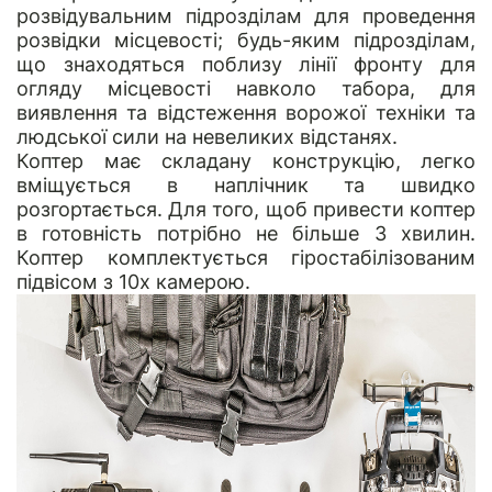
розвідувальним підрозділам для проведення
розвідки місцевості; будь-яким підрозділам,
що знаходяться поблизу лінії фронту для
огляду місцевості навколо табора, для
виявлення та відстеження ворожої техніки та
людської сили на невеликих відстанях.
Коптер має складану конструкцію, легко
вміщується в наплічник та швидко
розгортається. Для того, щоб привести коптер
в готовність потрібно не більше 3 хвилин.
Коптер комплектується гіростабілізованим
підвісом з 10х камерою.