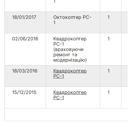
1
5
18/01/2017
Октокоптер PC-
1
1
1
5
02/06/2016
Квадрокоптер
1
2
PC-1
9
(враховуючи
ремонт та
модернізацію)
18/03/2016
Квадрокоптер
1
1
PC-1
0
15/12/2015
Квадрокоптер
1
1
PC-1
0