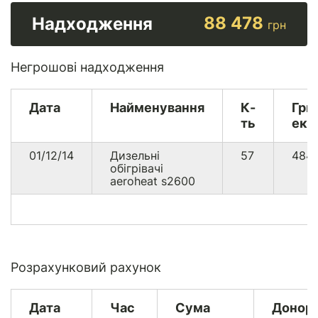
88 478
Надходження
грн
Негрошові надходження
Дата
Найменування
К-
Гри
ть
екв
01/12/14
Дизельні
57
484
обігрівачі
aeroheat s2600
Розрахунковий рахунок
Дата
Час
Сума
Донор