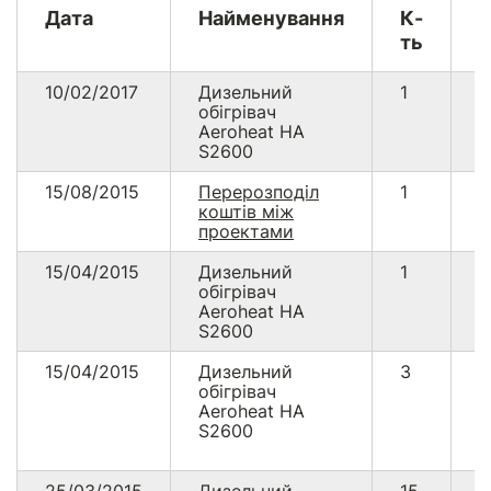
Дата
Найменування
К-
В
ть
10/02/2017
Дизельний
1
2
обігрівач
Aeroheat HA
S2600
15/08/2015
Перерозподіл
1
2
коштів між
проектами
15/04/2015
Дизельний
1
8
обігрівач
Aeroheat HA
S2600
15/04/2015
Дизельний
3
2
обігрівач
Aeroheat HA
S2600