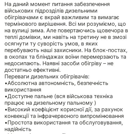
На даний момент питання забезпечення
військових підрозділів дизельними
обігрівачами є вкрай важливим та вимагає
термінового вирішення. Всі ми розуміємо, що
на вулиці зима. Але повертаючись щовечора в
теплі домівки, ми навіть на третину не в змозі
осягнути ту суворість умов, в яких
перебувають наші захисники. На блок-постах,
в окопах та бліндажах воїни перемерзають та
недосипають. Наявні засоби обігріву – не
достатньо ефективні.
Переваги дизельних обігрівачів:
•Абсолютна автономність, безпечність
використання
•Доступне пальне (вся військова техніка
працює на дизельному пальному )
•Високий коефіцієнт корисної дії, за рахунок
конвекції та інфрачервоного випромінювання
•Простота використання та обслуговування,
надійність