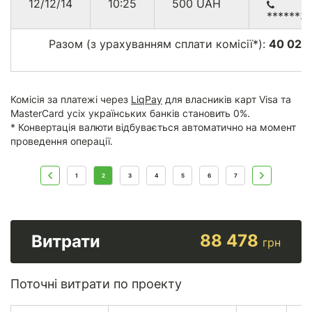
12/12/14
10:25
500
UAH
******3
Разом (з урахуванням сплати комісії*):
40 028
Комісія за платежі через
LiqPay
для власників карт Visa та
MasterCard усіх українських банків становить 0%.
* Конвертація валюти відбувається автоматично на момент
проведення операції.
1
2
3
4
5
6
7
88 478
Витрати
грн
Поточні витрати по проекту