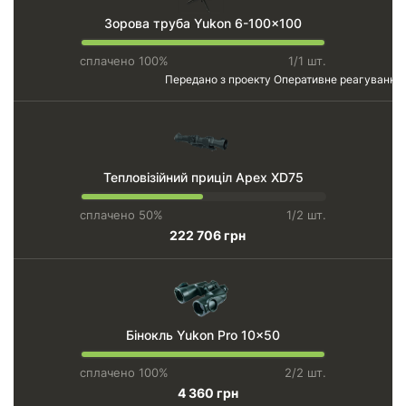
Зорова труба Yukon 6-100x100
сплачено 100%
1/1 шт.
Передано з проекту
Оперативне реагування
Тепловізійний приціл Apex XD75
сплачено 50%
1/2 шт.
222 706 грн
Бінокль Yukon Pro 10x50
сплачено 100%
2/2 шт.
4 360 грн