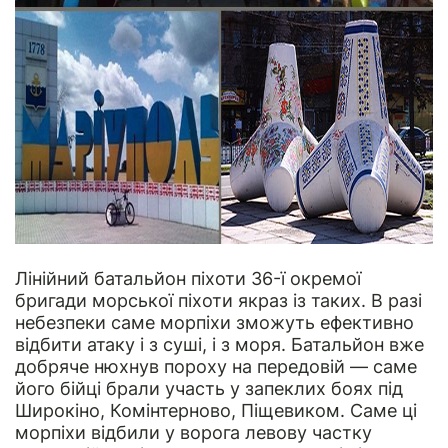
Лінійний батальйон піхоти 36-ї окремої
бригади морської піхоти якраз із таких. В разі
небезпеки саме морпіхи зможуть ефективно
відбити атаку і з суші, і з моря. Батальйон вже
добряче нюхнув пороху на передовій — саме
його бійці брали участь у запеклих боях під
Широкіно, Комінтерново, Піщевиком. Саме ці
морпіхи відбили у ворога левову частку