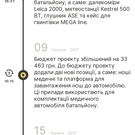
18:37
батальйону, а саме: далекоміри
Leica 2000, метеостанції Kestrel 500
BT, глушник ASE та кейс для
гвинтівки MEGA line.
09
Серпня
2017
Бюджет проекту збільшений на 33
463 грн. До бюджету проекту
додали дві нові позиції, а саме: ноші
медичні та платформа для
16:15
завантаження нош до автомобілю.
Ці прилади використають для
комплектації медичного
автомобіля батальйону.
15
Червня
2017