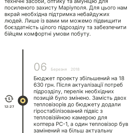
технічні засоби, оптику та амуніцію для
посиленого захисту Маріуполя. Для цього нам
вкрай необхідна підтримка небайдужих
людей. Лише із вами ми можемо підвищити
боєздатність цілого підрозділу та забезпечити
бійцям комфортні умови побуту.
06
Березня
2018
Бюджет проекту збільшений на 18
630 грн. Після актуалізації потреб
підрозділу, перелік необхідних
позицій було змінено. Замість двох
тепловізорів до бюджету додали
12:27
гіростабілізований підвіс з
тепловізійною камерою для
коптера PC-1, а один тепловізор був
замінений на більш актуальну