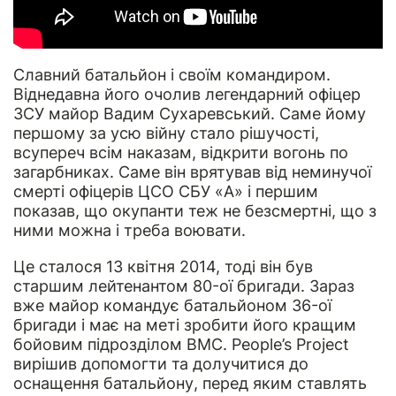
Славний батальйон і своїм командиром.
Віднедавна його очолив легендарний офіцер
ЗСУ майор Вадим Сухаревський. Саме йому
першому за усю війну стало рішучості,
всупереч всім наказам, відкрити вогонь по
загарбниках. Саме він врятував від неминучої
смерті офіцерів ЦСО СБУ «А» і першим
показав, що окупанти теж не безсмертні, що з
ними можна і треба воювати.
Це сталося 13 квітня 2014, тоді він був
старшим лейтенантом 80-ої бригади.
Зараз
вже майор командує батальйоном 36-ої
бригади
і має на меті зробити його кращим
бойовим підрозділом ВМС. People’s Project
вирішив допомогти та долучитися до
оснащення батальйону, перед яким ставлять