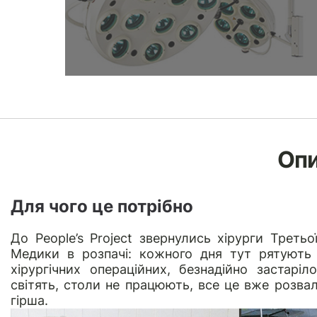
Оп
Для чого це потрібно
До
People’s Project
звернулись хірурги Третьої
Медики в розпачі: кожного дня тут рятують 
хірургічних операційних, безнадійно застар
світять, столи не працюють, все це вже розва
гірша.