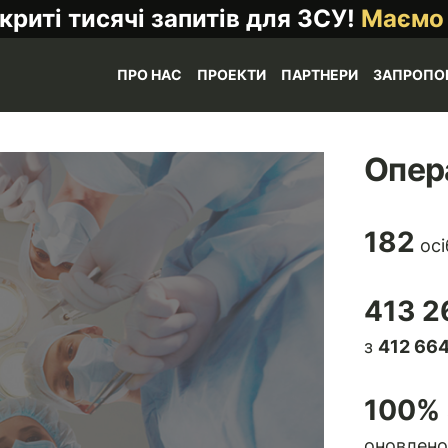
криті тисячі запитів для ЗСУ!
Маємо
ПРО НАС
ПРОЕКТИ
ПАРТНЕРИ
ЗАПРОПО
Опер
182
осі
413 2
з
412 664
100
% 
оновлено 