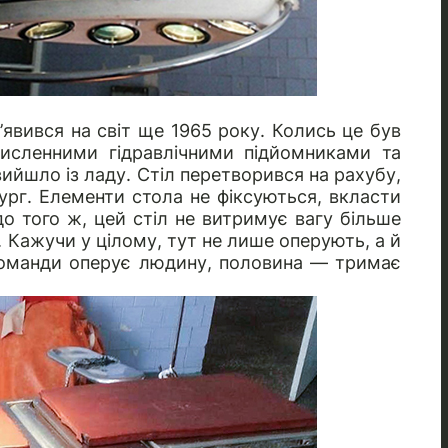
’явився на світ ще 1965 року. Колись це був
численними гідравлічними підйомниками та
вийшло із ладу. Стіл перетворився на рахубу,
рург. Елементи стола не фіксуються, вкласти
о того ж, цей стіл не витримує вагу більше
. Кажучи у цілому, тут не лише оперують, а й
команди оперує людину, половина — тримає