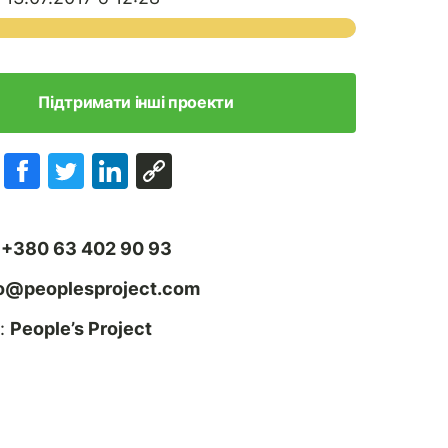
Підтримати інші проекти
:
+380 63 402 90 93
fo@peoplesproject.com
:
People’s Project