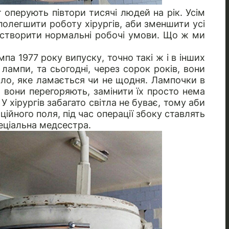
т оперують півтори тисячі людей на рік. Усім
олегшити роботу хірургів, аби зменшити усі
о створити нормальні робочі умови. Що ж ми
а 1977 року випуску, точно такі ж і в інших
 лампи, та сьогодні, через сорок років, вони
ло, яке ламається чи не щодня. Лампочки в
и вони перегоряють, замінити їх просто нема
У хірургів забагато світла не буває, тому аби
ійного поля, під час операції збоку ставлять
еціальна медсестра.