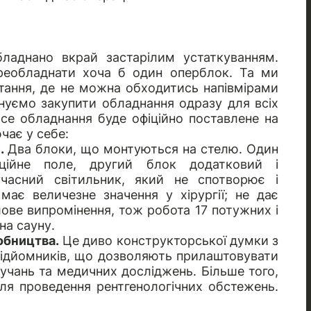
обладнано вкрай застарілим устаткуванням.
реобладнати хоча б один оперблок. Та ми
тання, де не можна обходитись напівмірами
нуємо закупити обладнання одразу для всіх
 Все обладнання буде офіційно поставлене на
чає у себе:
.
Два блоки, що монтуються на стелю. Один
ційне поле, другий блок додатковий і
учасний світильник, який не спотворює і
ає величезне значення у хірургії; не дає
лове випромінення, тож робота 17 потужних і
на сауну.
обництва.
Це диво конструкторської думки з
підйомників, що дозволяють прилаштовувати
учань та медичних досліджень. Більше того,
ля проведення рентгенологічних обстежень.