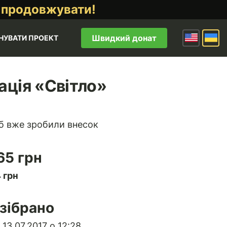
 продовжувати!
Швидкий донат
НУВАТИ ПРОЕКТ
ація «Світло»
б вже зробили внесок
65 грн
 грн
зібрано
13.07.2017 о 12:28