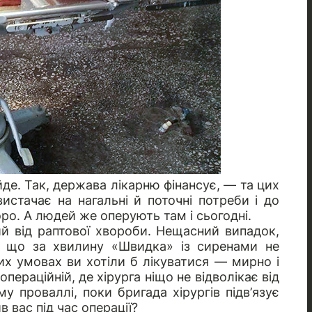
йде. Так, держава лікарню фінансує, — та цих
истачає на нагальні й поточні потреби і до
оро. А людей же оперують там і сьогодні.
й від раптової хвороби. Нещасний випадок,
, що за хвилину «Швидка» із сиренами не
ких умовах ви хотіли б лікуватися — мирно і
операційній, де хірурга ніщо не відволікає від
у проваллі, поки бригада хірургів підв’язує
в вас під час операції?