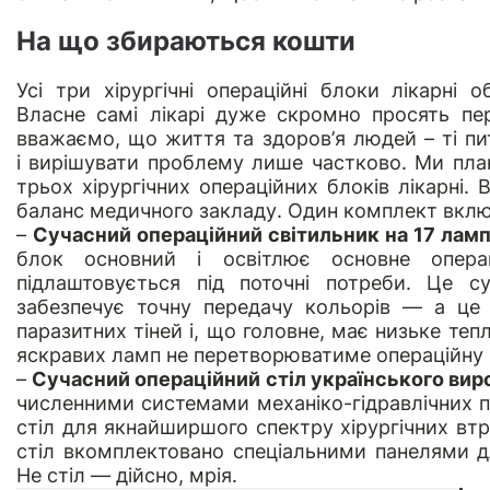
На що збираються кошти
Усі три хірургічні операційні блоки лікарні 
Власне самі лікарі дуже скромно просять пе
вважаємо, що життя та здоров’я людей – ті пи
і вирішувати проблему лише частково. Ми пла
трьох хірургічних операційних блоків лікарні.
баланс медичного закладу. Один комплект вклю
–
Сучасний операційний світильник на 17 ламп
блок основний і освітлює основне опера
підлаштовується під поточні потреби. Це с
забезпечує точну передачу кольорів — а це м
паразитних тіней і, що головне, має низьке теп
яскравих ламп не перетворюватиме операційну 
–
Сучасний операційний стіл українського вир
численними системами механіко-гідравлічних 
стіл для якнайширшого спектру хірургічних втр
стіл вкомплектовано спеціальними панелями д
Не стіл — дійсно, мрія.