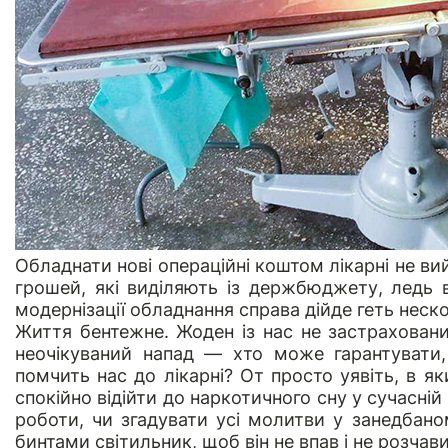
Обладнати нові операційні коштом лікарні не ви
грошей, які виділяють із держбюджету, ледь в
модернізації обладнання справа дійде геть неск
Життя бентежне. Жоден із нас не застраховани
неочікуваний напад — хто може гарантувати
помчить нас до лікарні? От просто уявіть, в я
спокійно відійти до наркотичного сну у сучасній 
роботи, чи згадувати усі молитви у занедбаном
бинтами світильник, щоб він не впав і не розчави