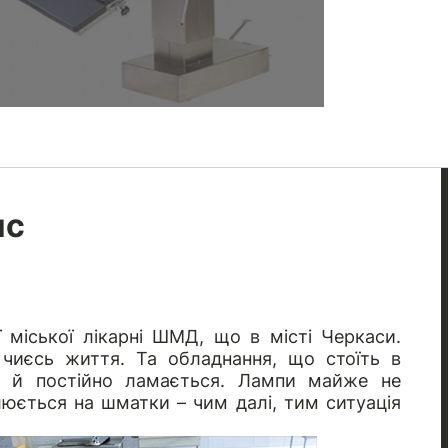
ис
 міської лікарні ШМД, що в місті Черкаси.
чиєсь життя. Та обладнання, що стоїть в
іло й постійно ламається. Лампи майже не
люється на шматки – чим далі, тим ситуація