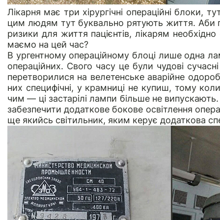
Лікарня має три хірургічні операційні блоки, ту
цим людям тут буквально рятують життя. Аби п
ризики для життя пацієнтів, лікарям необхідн
маємо на цей час?
В ургентному операційному блоці лише одна ламп
операційних. Свого часу це були чудові сучасні
перетворилися на велетенське аварійне одороб
них специфічні, у крамниці не купиш, тому кол
чим — ці застарілі лампи більше не випускають. 
забезпечити додаткове бокове освітлення операц
ще якийсь світильник, яким керує додаткова сп