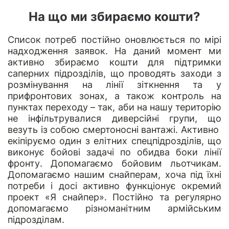
На що ми збираємо кошти?
Список потреб постійно оновлюється по мірі
надходження заявок. На даний момент ми
активно збираємо кошти для підтримки
саперних підрозділів, що проводять заходи з
розмінування на лінії зіткнення та у
прифронтових зонах, а також контроль на
пунктах переходу – так, аби на нашу територію
не інфільтрувалися диверсійні групи, що
везуть із собою смертоносні вантажі. Активно
екіпіруємо один з елітних спецпідрозділів, що
виконує бойові задачі по обидва боки лінії
фронту. Допомагаємо бойовим льотчикам.
Допомагаємо нашим снайперам, хоча під їхні
потреби і досі активно функціонує окремий
проект «
Я снайпер
». Постійно та регулярно
допомагаємо різноманітним армійським
підрозділам.