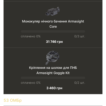
Монокуляр нічного бачення Armasight
Core
сплачено 0%
0/3 шт.
31 746 грн
Кріплення на шолом для ПНБ
Armasight Goggle Kit
сплачено 0%
0/2 шт.
3 460 грн
53 ОМБр