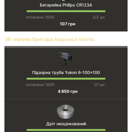
Батарейка Philips CR123А
сплачено 100%
2/2 шт.
107 грн
36 окрема бригада морської піхоти
Підзорна труба Yukon 6-100x100
сплачено 100%
1/1 шт.
4 850 грн
Дріт неоцінкований