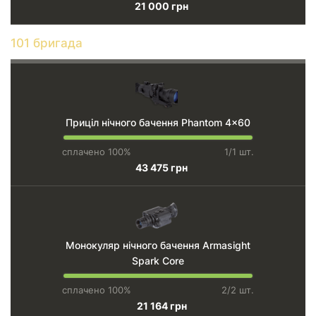
21 000 грн
101 бригада
Приціл нічного бачення Phantom 4x60
сплачено 100%
1/1 шт.
43 475 грн
Монокуляр нічного бачення Armasight
Spark Core
сплачено 100%
2/2 шт.
21 164 грн