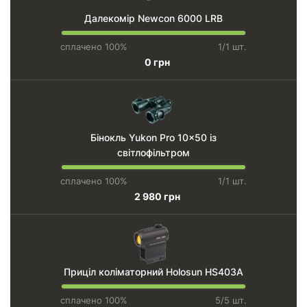
Далекомір Newcon 6000 LRВ
сплачено 100%
1/1 шт.
0 грн
Бінокль Yukon Pro 10x50 із
світлофільтром
сплачено 100%
1/1 шт.
2 980 грн
Приціл коліматорний Holosun HS403A
сплачено 100%
5/5 шт.