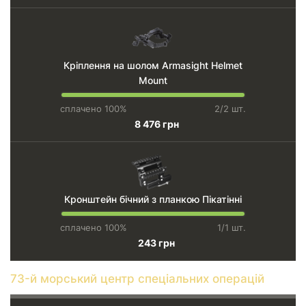
Кріплення на шолом Armasight Helmet
Mount
сплачено 100%
2/2 шт.
8 476 грн
Кронштейн бічний з планкою Пікатінні
сплачено 100%
1/1 шт.
243 грн
73-й морський центр спеціальних операцій