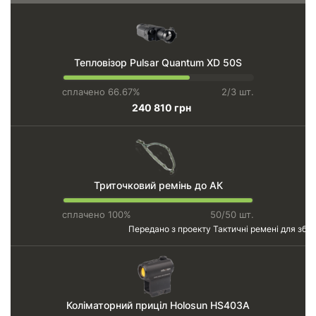
Тепловізор Pulsar Quantum XD 50S
сплачено 66.67%
2/3 шт.
240 810 грн
Триточковий ремінь до АК
сплачено 100%
50/50 шт.
Передано з проекту
Тактичні ремені для збро
Коліматорний приціл Holosun HS403A