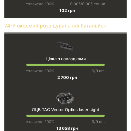
сплачено 100%
0.005/0.005 тонни
102 грн
74-й окремий розвідувальний батальйон
Цівка з накладками
сплачено 100%
9/9 шт.
2 700 грн
ЛЦВ TAC Vector Optics laser sight
сплачено 100%
9/9 шт.
13 658 грн