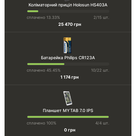
Коліматорний приціл Holosun HS403A
сплачено 13.33%
2/15 шт.
25 470 грн
Батарейка Philips CR123А
сплачено 45.45%
10/22 шт.
1 174 грн
Планшет MYTAB 7.0 IPS
сплачено 100%
4/4 шт.
0 грн