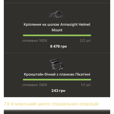
Кріплення на шолом Armasight Helmet
Mount
сплачено 100%
2/2 шт.
8 476 грн
Кронштейн бічний з планкою Пікатінні
сплачено 100%
1/1 шт.
243 грн
73-й морський центр спеціальних операцій