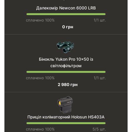
Далекомір Newcon 6000 LRВ
сплачено 100%
1/1 шт.
0 грн
Бінокль Yukon Pro 10x50 із
світлофільтром
сплачено 100%
1/1 шт.
2 980 грн
Приціл коліматорний Holosun HS403A
сплачено 100%
5/5 шт.