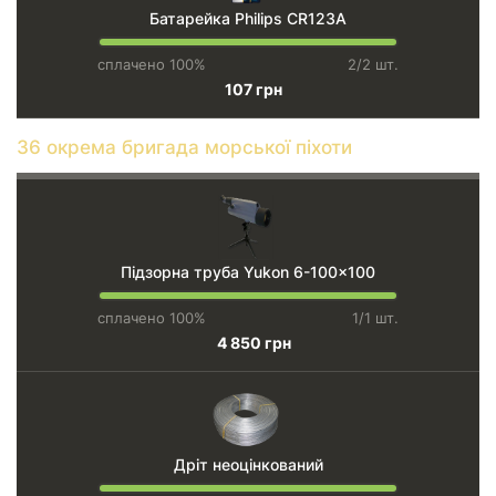
Батарейка Philips CR123А
сплачено 100%
2/2 шт.
107 грн
36 окрема бригада морської піхоти
Підзорна труба Yukon 6-100x100
сплачено 100%
1/1 шт.
4 850 грн
Дріт неоцінкований