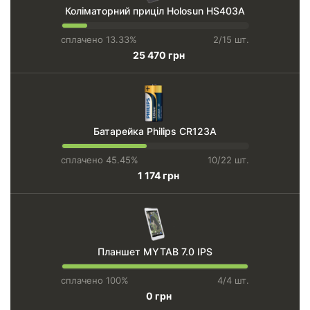
Коліматорний приціл Holosun HS403A
сплачено 13.33%
2/15 шт.
25 470 грн
Батарейка Philips CR123А
сплачено 45.45%
10/22 шт.
1 174 грн
Планшет MYTAB 7.0 IPS
сплачено 100%
4/4 шт.
0 грн