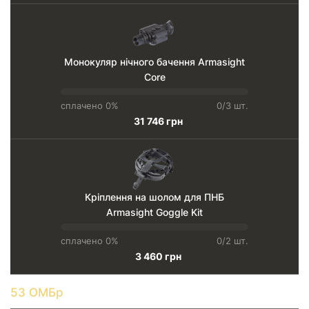
Монокуляр нічного бачення Armasight
Core
сплачено 0%
0/3 шт.
31 746 грн
Кріплення на шолом для ПНБ
Armasight Goggle Kit
сплачено 0%
0/2 шт.
3 460 грн
53 ОМБр