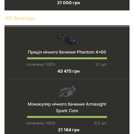
21 000 грн
101 бригада
Приціл нічного бачення Phantom 4x60
сплачено 100%
1/1 шт.
43 475 грн
Монокуляр нічного бачення Armasight
Spark Core
сплачено 100%
2/2 шт.
21 164 грн