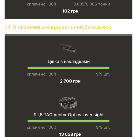
сплачено 100%
0.005/0.005 тонни
102 грн
74-й окремий розвідувальний батальйон
Цівка з накладками
сплачено 100%
9/9 шт.
2 700 грн
ЛЦВ TAC Vector Optics laser sight
сплачено 100%
9/9 шт.
13 658 грн