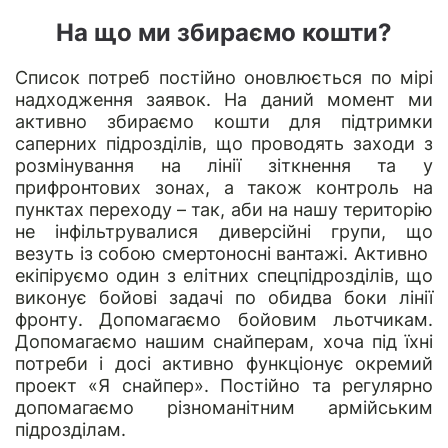
На що ми збираємо кошти?
Список потреб постійно оновлюється по мірі
надходження заявок. На даний момент ми
активно збираємо кошти для підтримки
саперних підрозділів, що проводять заходи з
розмінування на лінії зіткнення та у
прифронтових зонах, а також контроль на
пунктах переходу – так, аби на нашу територію
не інфільтрувалися диверсійні групи, що
везуть із собою смертоносні вантажі. Активно
екіпіруємо один з елітних спецпідрозділів, що
виконує бойові задачі по обидва боки лінії
фронту. Допомагаємо бойовим льотчикам.
Допомагаємо нашим снайперам, хоча під їхні
потреби і досі активно функціонує окремий
проект «
Я снайпер
». Постійно та регулярно
допомагаємо різноманітним армійським
підрозділам.