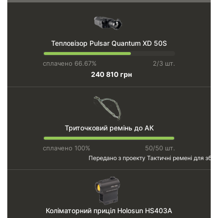
Тепловізор Pulsar Quantum XD 50S
сплачено 66.67%
2/3 шт.
240 810 грн
Триточковий ремінь до АК
сплачено 100%
50/50 шт.
Передано з проекту
Тактичні ремені для збро
Коліматорний приціл Holosun HS403A