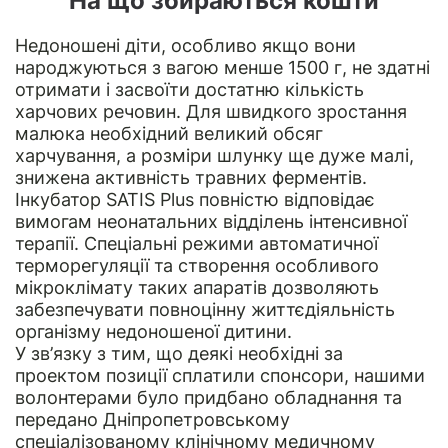
На що збираються кошти
Недоношені діти, особливо якщо вони
народжуються з вагою менше 1500 г, не здатні
отримати і засвоїти достатню кількість
харчових речовин. Для швидкого зростання
малюка необхідний великий обсяг
харчування, а розміри шлунку ще дуже малі,
знижена активність травних ферментів.
Інкубатор SATIS Plus повністю відповідає
вимогам неонатальних відділень інтенсивної
терапії. Спеціальні режими автоматичної
терморегуляції та створення особливого
мікроклімату таких апаратів дозволяють
забезпечувати повноцінну життєдіяльність
організму недоношеної дитини.
У зв’язку з тим, що деякі необхідні за
проектом позиції сплатили спонсори, нашими
волонтерами було придбано обладнання та
передано Дніпропетровському
спеціалізованому клінічному медичному