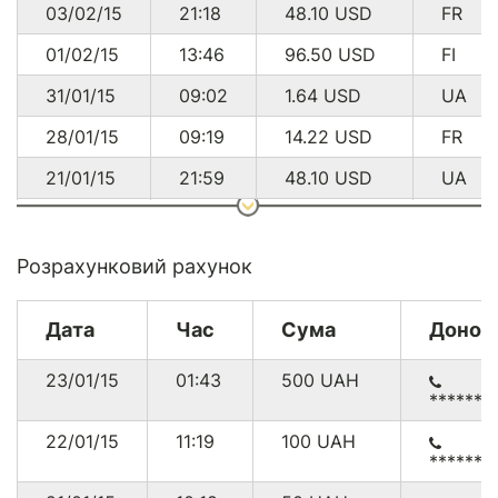
03/02/15
21:18
48.10
USD
FR
01/02/15
13:46
96.50
USD
FI
31/01/15
09:02
1.64
USD
UA
28/01/15
09:19
14.22
USD
FR
21/01/15
21:59
48.10
USD
UA
15/01/15
05:25
195.30
USD
US
05/01/15
13:34
28.74
USD
CH
Розрахунковий рахунок
05/01/15
11:18
14.22
USD
GB
Дата
Час
Сума
Донор
02/01/15
14:12
6.48
USD
UA
23/01/15
01:43
500
UAH
******6
22/01/15
11:19
100
UAH
* 453.30 USD що на дату конвертації (03.03.2015)
******4
становило 12174.78 грн.