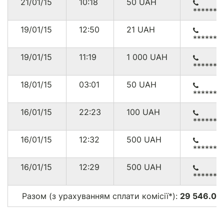
* Комісія з платежів через
PayPal
складає від 0.3% до 7.4%
21/01/15
10:18
50
UAH
******3
+ $0.30
19/01/15
12:50
21
UAH
******3
19/01/15
11:19
1 000
UAH
******3
18/01/15
03:01
50
UAH
******3
16/01/15
22:23
100
UAH
******4
16/01/15
12:32
500
UAH
******4
16/01/15
12:29
500
UAH
******5
Разом (з урахуванням сплати комісії*):
29 546.00 