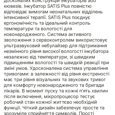
досконалих конструкцій інкубаторів або
кювезів. Інкубатор SATIS Plus повністю
відповідає вимогам неонатальних відділень
інтенсивної терапії. SATIS Plus поєднує
ергономічність та ідеальний контроль
температури та вологості для
новонародженого. Система активного
зволоження з сервоконтролем використовує
ультразвуковий небулайзер для підтримання
незмінного рівня високої вологості інкубатора
незалежно від температури, зі швидким
підвищенням вологості та швидкій реакції при
зміні умов. Удосконалена система управління
тривогами: в залежності від рівня екстреності
має три рівня візуальних та звукових тривог
для комфорту новонародженого та бригади
лікарів. В момент пуску та кожні п‘ять хвилин
після включення, мікропроцесор тестує
робочий стан кожної життєво необхідній
функції. Чіткий дизайн забезпечує просте та
зрозуміле сприйняття символів. Прості