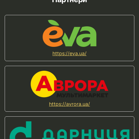
https://eva.ua/
https://avrora.ua/