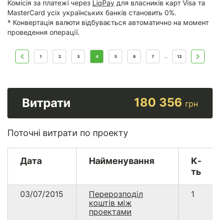
Комісія за платежі через
LiqPay
для власників карт Visa та
MasterCard усіх українських банків становить 0%.
* Конвертація валюти відбувається автоматично на момент
проведення операції.
1
2
3
4
5
6
7
12
...
180 356
Витрати
грн
Поточні витрати по проекту
Дата
Найменування
К-
ть
03/07/2015
Перерозподіл
1
коштів між
проектами