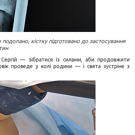
ю подолано, кістку підготовано до застосування
тин
 Сергій — зібратися із силами, аби продовжити
овік проведе у колі родини — і свята зустріне з