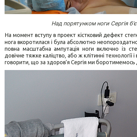
Над порятунком ноги Сергія б
На момент вступу в проект кістковий дефект стегн
нога вкоротилася і була абсолютно неопороздатн
повна масштабна ампутація ноги включно із сте
довічне тяжке каліцтво, або ж клітинні технології і
говорити, що за здоров’я Сергія ми боротимемось