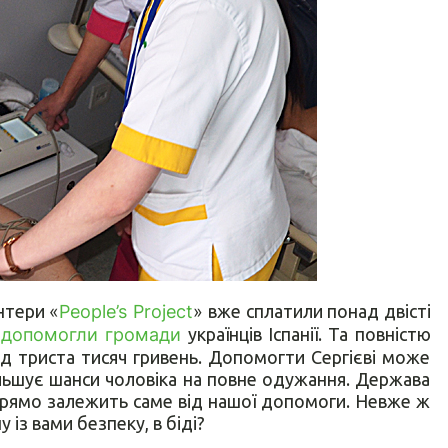
онтери
«
People’s Project
»
вже сплатили понад двісті
ю
допомогли громади
українців Іспанії. Та повністю
д триста тисяч гривень. Допомогти Сергієві може
льшує шанси чоловіка на повне одужання. Держава
 прямо залежить саме від нашої допомоги. Невже ж
 із вами безпеку, в біді?