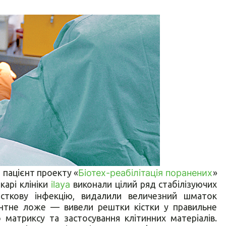
 пацієнт проекту «
Біотех-реабілітація поранених
»
арі клініки
ilaya
виконали цілий ряд стабілізуючих
істкову інфекцію, видалили величезний шматок
ієнтне ложе — вивели рештки кістки у правильне
 матриксу та застосування клітинних матеріалів.