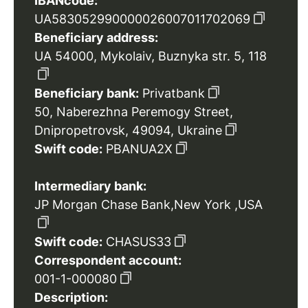
IBANcode:
UA583052990000026007011702069
Beneficiary address:
UA 54000, Mykolaiv, Buznyka str. 5, 118
Beneficiary bank:
Privatbank
50, Naberezhna Peremogy Street,
Dnipropetrovsk, 49094, Ukraine
Swift code:
PBANUA2X
Intermediary bank:
JP Morgan Chase Bank,New York ,USA
Swift code:
CHASUS33
Correspondent account:
001-1-000080
Description: