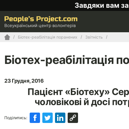
Завдяки вам за
Всеукраїнський центр волонтерів
Біотех-реабілітація поранених
Звітність
Біотех-реабілітація п
23 Грудня, 2016
Пацієнт «Біотеху» Сер
чоловікові й досі по
Поділитись: