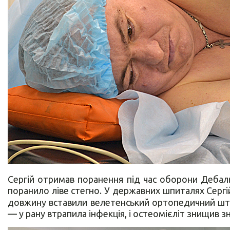
Сергій отримав поранення під час оборони Дебал
поранило ліве стегно. У державних шпиталях Сергій
довжину вставили велетенський ортопедичний штиф
— у рану втрапила інфекція, і остеомієліт знищив зн