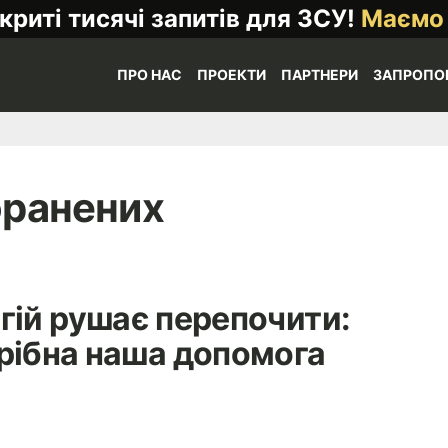
криті тисячі запитів для ЗСУ!
Маємо
ПРО НАС
ПРОЕКТИ
ПАРТНЕРИ
ЗАПРОПО
оранених
гій рушає перепочити:
трібна наша допомога