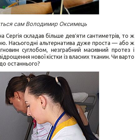
’ється сам Володимир Оксимець
а Сергія складав більше дев
‘
яти сантиметрів, то ж
ою. Насьогодні альтернатива дуже проста — або ж
гновим суглобом, незграбний масивний протез і
 відрощення нової кістки із власних тканин. Чи варто
 до останнього?