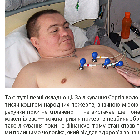
Та є тут і певні складнощі. За лікування Сергія вол
тисяч коштом народних пожертв, значною міро
рахунки поки не сплачено — не вистачає іще пона
кожен із вас — кожна гривня пожертв неабияк збі
таке лікування поки не фінансує, тому стан справ
ми полишимо чоловіка, який віддав здоров’я за нашу