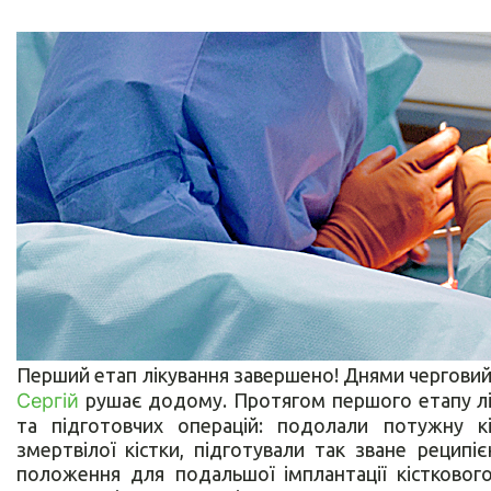
Перший етап лікування завершено! Днями черговий
Сергій
рушає додому. Протягом першого етапу лік
та підготовчих операцій: подолали потужну к
змертвілої кістки, підготували так зване рецип
положення для подальшої імплантації кісткового