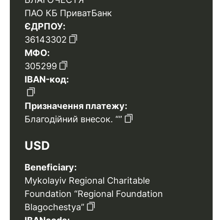
ПАО КБ ПриватБанк
ЄДРПОУ:
36143302
МФО:
305299
IBAN-код:
Призначення платежу:
Благодійний внесок. “”
USD
Beneficiary:
Mykolayiv Regional Charitable
Foundation “Regional Foundation
Blagochestya”