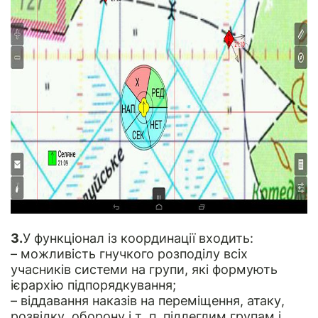
3.
У функціонал із координації входить:
– можливість гнучкого розподілу всіх
учасників системи на групи, які формують
ієрархію підпорядкування;
– віддавання наказів на переміщення, атаку,
розвідку, оборону і т. п. підлеглим групам і