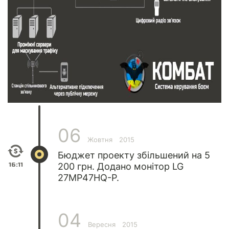
06
Жовтня
2015
Бюджет проекту збільшений на 5
16:11
200 грн. Додано монітор LG
27MP47HQ-P.
04
Вересня
2015