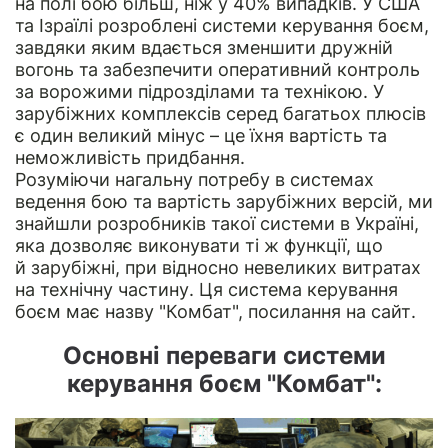
на полі бою більш, ніж у 40% випадків. У США
та Ізраїлі розроблені системи керування боєм,
завдяки яким вдається зменшити дружній
вогонь та забезпечити оперативний контроль
за ворожими підрозділами та технікою. У
зарубіжних комплексів серед багатьох плюсів
є один великий мінус – це їхня вартість та
неможливість придбання.
Розуміючи нагальну потребу в системах
ведення бою та вартість зарубіжних версій, ми
знайшли розробників такої системи в Україні,
яка дозволяє виконувати ті ж функції, що
й зарубіжні, при відносно невеликих витратах
на технічну частину. Ця система керування
боєм має назву "Комбат", посилання на
сайт
.
Основні переваги системи
керування боєм "Комбат":