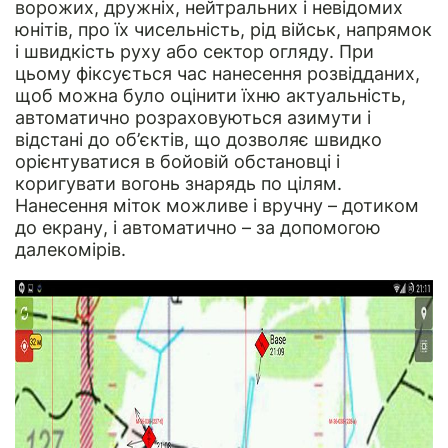
ворожих, дружніх, нейтральних і невідомих
юнітів, про їх чисельність, рід військ, напрямок
і швидкість руху або сектор огляду. При
цьому фіксується час нанесення розвідданих,
щоб можна було оцінити їхню актуальність,
автоматично розраховуються азимути і
відстані до об’єктів, що дозволяє швидко
орієнтуватися в бойовій обстановці і
коригувати вогонь знарядь по цілям.
Нанесення міток можливе і вручну – дотиком
до екрану, і автоматично – за допомогою
далекомірів.