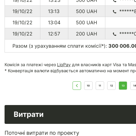
19/10/22
13:23
500
UAH
******
19/10/22
13:13
500
UAH
******
19/10/22
13:04
500
UAH
19/10/22
12:57
200
UAH
******
Разом (з урахуванням сплати комісії*):
300 006.00
Комісія за платежі через
LiqPay
для власників карт Visa та Mas
* Конвертація валюти відбувається автоматично на момент пр
10
11
12
13
14
Витрати
Поточні витрати по проекту