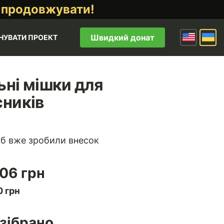
 продовжувати!
Швидкий донат
НУВАТИ ПРОЕКТ
ьні мішки для
сників
іб вже зробили внесок
06 грн
 грн
зібрано