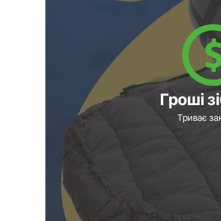
Гроші з
Триває за