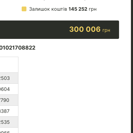
Залишок коштів
145 252
грн
300 006
грн
01021708822
2503
0604
7790
3387
2535