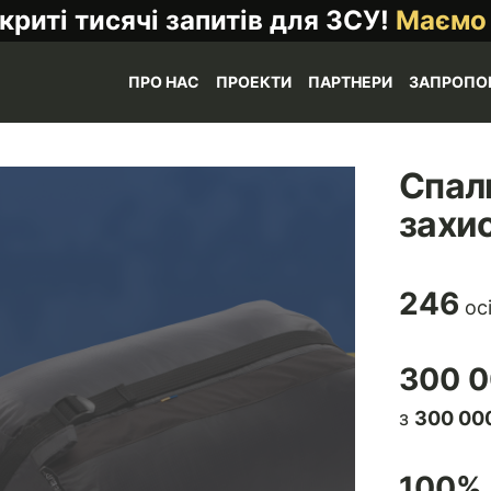
криті тисячі запитів для ЗСУ!
Маємо
ПРО НАС
ПРОЕКТИ
ПАРТНЕРИ
ЗАПРОПО
Спал
захи
246
ос
300 0
з
300 000
100
% 