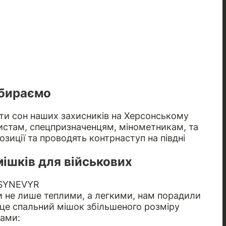
збираємо
егти сон наших захисників на Херсонському
истам, спецпризначенцям, мінометникам, та
зиції та проводять контрнаступ на півдні
ішків для військових
SYNEVYR
и не лише теплими, а легкими, нам порадили
це спальний мішок збільшеного розміру
ками: