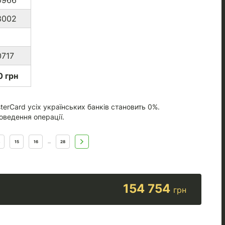
0966
8002
0717
 грн
terCard усіх українських банків становить 0%.
оведення операції.
15
16
28
...
154 754
грн