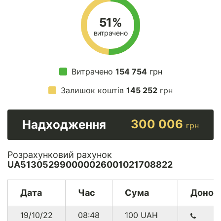
51%
витрачено
Витрачено
154 754
грн
Залишок коштів
145 252
грн
300 006
Надходження
грн
Розрахунковий рахунок
UA513052990000026001021708822
Дата
Час
Сума
Донор
19/10/22
08:48
100
UAH