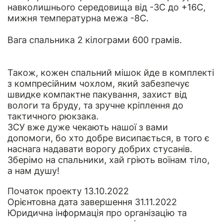
навколишнього середовища від -3C до +16С,
мижня температурна межа -8C.
Вага спальника 2 кілограми 600 грамів.
Також, кожен спальний мішок йде в комплекті
з компресійним чохлом, який забезпечує
швидке компактне пакування, захист від
вологи та бруду, та зручне кріплення до
тактичного рюкзака.
ЗСУ вже дуже чекають нашої з вами
допомоги, бо хто добре висипається, в того є
наснага надавати ворогу добрих стусанів.
Зберімо на спальники, хай гріють воїнам тіло,
а нам душу!
Початок проекту 13.10.2022
Орієнтовна дата завершення 31.11.2022
Юридична інформація
про організацію та