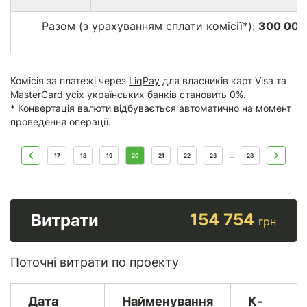
Разом (з урахуванням сплати комісії*):
300 006
Комісія за платежі через
LiqPay
для власників карт Visa та
MasterCard усіх українських банків становить 0%.
* Конвертація валюти відбувається автоматично на момент
проведення операції.
17
18
19
20
21
22
23
28
...
154 754
Витрати
грн
Поточні витрати по проекту
Дата
Найменування
К-
В