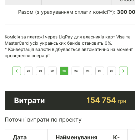
Разом (з урахуванням сплати комісії*):
300 006
Комісія за платежі через
LiqPay
для власників карт Visa та
MasterCard усіх українських банків становить 0%.
* Конвертація валюти відбувається автоматично на момент
проведення операції.
20
21
22
23
24
25
26
28
154 754
Витрати
грн
Поточні витрати по проекту
Дата
Найменування
К-
В