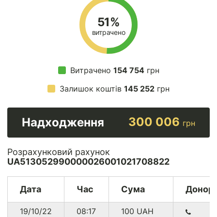
51%
витрачено
Витрачено
154 754
грн
Залишок коштів
145 252
грн
300 006
Надходження
грн
Розрахунковий рахунок
UA513052990000026001021708822
Дата
Час
Сума
Донор
19/10/22
08:17
100
UAH