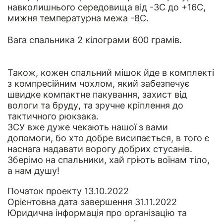
навколишнього середовища від -3C до +16С,
мижня температурна межа -8C.
Вага спальника 2 кілограми 600 грамів.
Також, кожен спальний мішок йде в комплекті
з компресійним чохлом, який забезпечує
швидке компактне пакування, захист від
вологи та бруду, та зручне кріплення до
тактичного рюкзака.
ЗСУ вже дуже чекають нашої з вами
допомоги, бо хто добре висипається, в того є
наснага надавати ворогу добрих стусанів.
Зберімо на спальники, хай гріють воїнам тіло,
а нам душу!
Початок проекту 13.10.2022
Орієнтовна дата завершення 31.11.2022
Юридична інформація
про організацію та