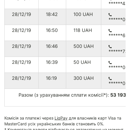
******43
28/12/19
18:42
100
UAH
******00
28/12/19
16:50
118
UAH
******61
28/12/19
16:46
500
UAH
******73
28/12/19
16:39
50
UAH
******00
28/12/19
16:19
300
UAH
******00
Разом (з урахуванням сплати комісії*):
53 193.
г
Комісія за платежі через
LiqPay
для власників карт Visa та
MasterCard усіх українських банків становить 0%.
* Конвертація валюти відбувається автоматично на момент