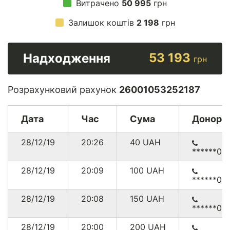
Витрачено
50 995
грн
Залишок коштів
2 198
грн
53 193
Надходження
грн
Розрахунковий рахунок
26001053252187
Дата
Час
Сума
Донор
28/12/19
20:26
40
UAH
******00
28/12/19
20:09
100
UAH
******00
28/12/19
20:08
150
UAH
******00
28/12/19
20:00
200
UAH