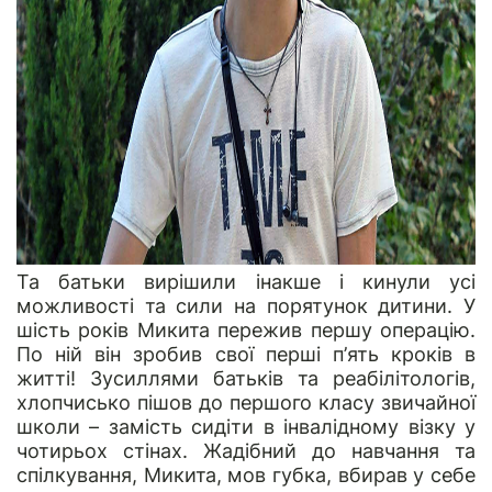
Та батьки вирішили інакше і кинули усі
можливості та сили на порятунок дитини. У
шість років Микита пережив першу операцію.
По ній він зробив свої перші п’ять кроків в
житті! Зусиллями батьків та реабілітологів,
хлопчисько пішов до першого класу звичайної
школи – замість сидіти в інвалідному візку у
чотирьох стінах. Жадібний до навчання та
спілкування, Микита, мов губка, вбирав у себе