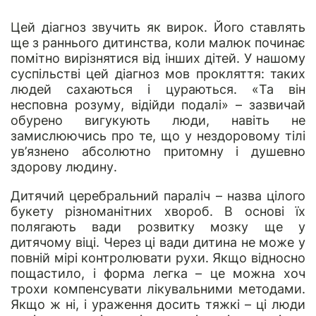
Цей діагноз звучить як вирок. Його ставлять
ще з раннього дитинства, коли малюк починає
помітно вирізнятися від інших дітей. У нашому
суспільстві цей діагноз мов прокляття: таких
людей сахаються і цураються. «Та він
несповна розуму, відійди подалі» – зазвичай
обурено вигукують люди, навіть не
замислюючись про те, що у нездоровому тілі
ув’язнено абсолютно притомну і душевно
здорову людину.
Дитячий церебральний параліч – назва цілого
букету різноманітних хвороб. В основі їх
полягають вади розвитку мозку ще у
дитячому віці. Через ці вади дитина не може у
повній мірі контролювати рухи. Якщо відносно
пощастило, і форма легка – це можна хоч
трохи компенсувати лікувальними методами.
Якщо ж ні, і ураження досить тяжкі – ці люди