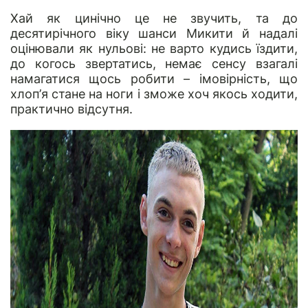
Хай як цинічно це не звучить, та до
десятирічного віку шанси Микити й надалі
оцінювали як нульові: не варто кудись їздити,
до когось звертатись, немає сенсу взагалі
намагатися щось робити – імовірність, що
хлоп’я стане на ноги і зможе хоч якось ходити,
практично відсутня.