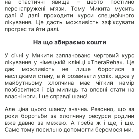
на спастичні явища – цебто постійно
перенапружені м’язи. Тому Микита мусить
далі й далі проходити курси специфічного
лікування. Це дасть можливість зафіксувати
прогрес та йти далі.
На що збираємо кошти
У січні у Микити заплановано черговий курс
лікування у німецькій клініці «TheraReha». Це
дає можливість не лише боротися з
наслідками стану, а й розвивати успіх, адже у
майбутньому хлопчина має чіткий намір
позбавитися і від милиць та вповні стати на
власні ноги. І це справді шанс!
Але ціна цього шансу значна. Резонно, що за
роки боротьби за хлопчину ресурси родини
вже давно за межею. А треба ж і ще, і ще.
Саме тому посильно допомогти беремося ми.