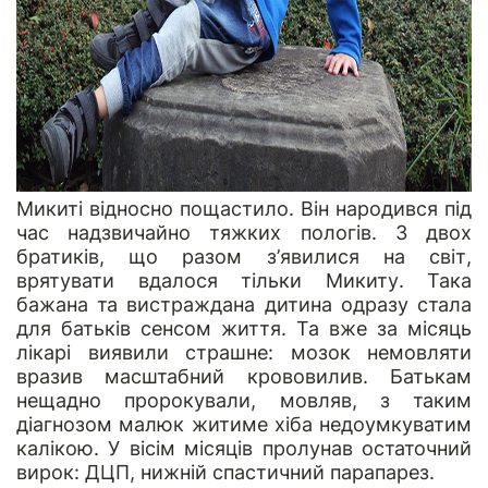
Микиті відносно пощастило. Він народився під
час надзвичайно тяжких пологів. З двох
братиків, що разом з’явилися на світ,
врятувати вдалося тільки Микиту. Така
бажана та вистраждана дитина одразу стала
для батьків сенсом життя. Та вже за місяць
лікарі виявили страшне: мозок немовляти
вразив масштабний крововилив. Батькам
нещадно пророкували, мовляв, з таким
діагнозом малюк житиме хіба недоумкуватим
калікою. У вісім місяців пролунав остаточний
вирок: ДЦП, нижній спастичний парапарез.