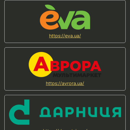
https://eva.ua/
https://avrora.ua/