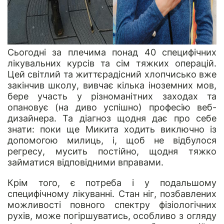
Сьогодні за плечима понад 40 специфічних
лікувальних курсів та сім тяжких операцій.
Цей світлий та життєрадісний хлопчисько вже
закінчив школу, вивчає кілька іноземних мов,
бере участь у різноманітних заходах та
опановує (на диво успішно) професію веб-
дизайнера. Та діагноз щодня дає про себе
знати: поки ще Микита ходить виключно із
допомогою милиць, і, щоб не відбулося
регресу, мусить постійно, щодня тяжко
займатися відповідними вправами.
Крім того, є потреба і у подальшому
специфічному лікуванні. Стан ніг, позбавлених
можливості повного спектру фізіологічних
рухів, може погіршуватись, особливо з огляду