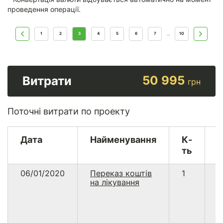
проведення операції.
1
2
3
4
5
6
7
10
...
50 995
Витрати
грн
Поточні витрати по проекту
Дата
Найменування
К-
В
ть
06/01/2020
Переказ коштів
1
2
на лікування