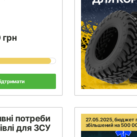
 грн
ідтримати
вні потреби
27.05.2025, бюджет 
збільшений на 500 0
івлі для ЗСУ