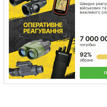
Швидке реагу
військових та
важливого спо
7 000 0
потрібно
92%
зібрано
П