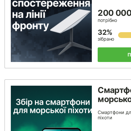
200 000
потрібно
32%
зібрано
П
Смартф
морсько
Смартфони дл
піхоти