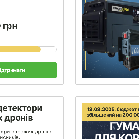
 грн
ідтримати
 детектори
13.08.2025, бюджет 
збільшений на 200 0
 дронів
тори ворожих дронів
исників.