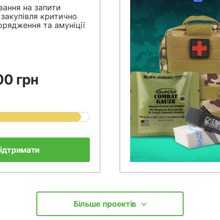
вання на запити
 закупівля критично
рядження та амуніції
00 грн
ідтримати
Більше проектів