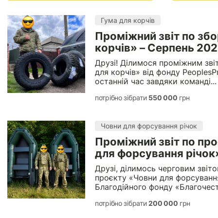
Гума для корчів
Проміжний звіт по зб
корчів» – Серпень 20
Друзі! Ділимося проміжним зві
для корчів» від фонду PeoplesPr
останній час завдяки команді...
потрібно зібрати
550 000
грн
Човни для форсування річок
Проміжний звіт по пр
для форсування річок
Друзі, ділимось черговим звіто
проєкту «Човни для форсування
Благодійного фонду «Благочестя
потрібно зібрати
200 000
грн