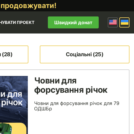
 продовжувати!
Швидкий донат
НУВАТИ ПРОЕКТ
 (28)
Соціальні (25)
Човни для
форсування річок
Човни для форсування річок для 79
ОДШБр