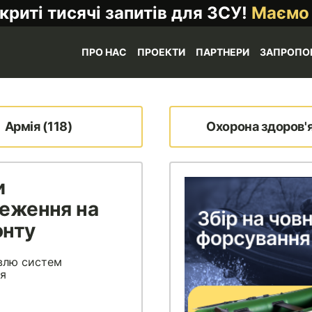
криті тисячі запитів для ЗСУ!
Маємо
ПРО НАС
ПРОЕКТИ
ПАРТНЕРИ
ЗАПРОПО
Армія (118)
Охорона здоров'я
и
еження на
онту
івлю систем
я