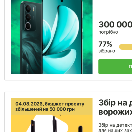
300 000
потрібно
77%
зібрано
П
Збір на
04.08.2026, бюджет проекту
збільшений на 50 000 грн
ворожих
Збір на детек
для наших зах