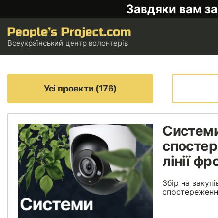
Завдяки вам за
Всеукраїнський центр волонтерів
Усі проекти (176)
Систем
спостер
лінії фр
Збір на закуп
спостереженн