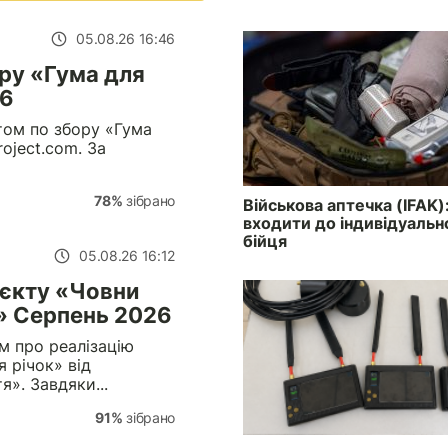
05.08.26 16:46
ору «Гума для
26
том по збору «Гума
oject.com. За
78%
зібрано
Військова аптечка (IFAK)
входити до індивідуальн
бійця
05.08.26 16:12
оєкту «Човни
» Серпень 2026
м про реалізацію
 річок» від
». Завдяки...
91%
зібрано