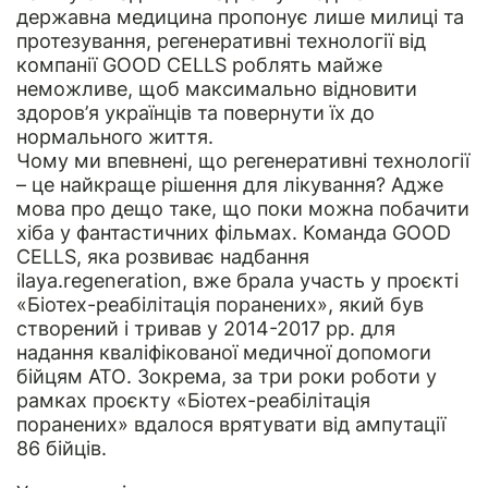
державна медицина пропонує лише милиці та
протезування, регенеративні технології від
компанії GOOD CELLS роблять майже
неможливе, щоб максимально відновити
здоров’я українців та повернути їх до
нормального життя.
Чому ми впевнені, що регенеративні технології
– це найкраще рішення для лікування? Адже
мова про дещо таке, що поки можна побачити
хіба у фантастичних фільмах. Команда GOOD
CELLS, яка розвиває надбання
ilaya.regeneration, вже брала участь у проєкті
«
Біотех-реабілітація поранених
», який був
створений і тривав у 2014-2017 рр. для
надання кваліфікованої медичної допомоги
бійцям АТО. Зокрема, за три роки роботи у
рамках проєкту «
Біотех-реабілітація
поранених
» вдалося врятувати від ампутації
86 бійців.