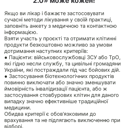
2.0» може кожен!
Якщо ви лікар і бажаєте застосовувати
сучасні методи лікування у своїй практиці,
заповніть
анкету
з медичною та контактною
інформацією.
Взяти участь у проєкті та отримати клітинні
продукти безкоштовно можливо за умови
дотримання наступних критеріїв:
● Пацієнти: військовослужбовці ЗСУ або ТрО,
які гідно несли службу, та цивільні громадяни
України, які постраждали під час бойових дій.
● Застосування біотехнологічних продуктів
повинно виключати або значно зменшувати
ймовірність інвалідизації пацієнта, або ж
застосування стовбурових клітин для даного
випадку значно ефективніше традиційної
медицини.
Обидва критерії є обов’язковими до
врахування та не підлягають виключенню при
відборі.