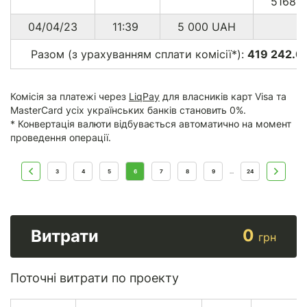
51687
04/04/23
11:39
5 000
UAH
Разом (з урахуванням сплати комісії*):
419 242.0
Комісія за платежі через
LiqPay
для власників карт Visa та
MasterCard усіх українських банків становить 0%.
* Конвертація валюти відбувається автоматично на момент
проведення операції.
3
4
5
6
7
8
9
24
...
0
Витрати
грн
Поточні витрати по проекту