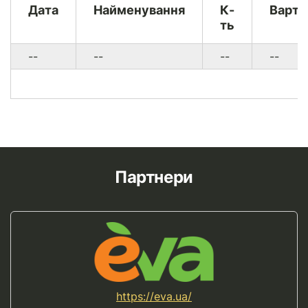
Дата
Найменування
К-
Варті
ть
--
--
--
--
Партнери
https://eva.ua/