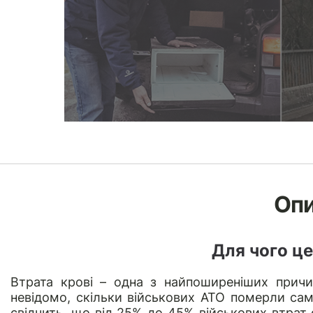
Оп
Для чого це
Втрата крові – одна з найпоширеніших причи
невідомо, скільки військових АТО померли саме
свідчить, що від 25% до 45% військових втрат 