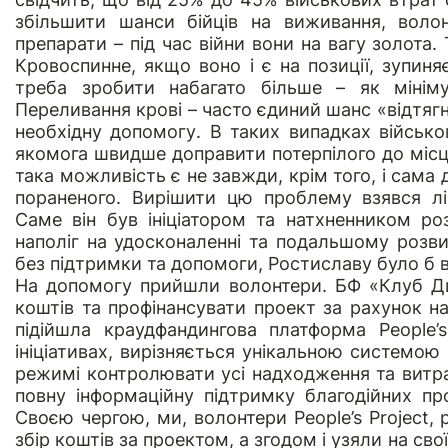
збільшити шанси бійців на виживання, воло
препарати – під час війни вони на вагу золота
Кровоспинне, якщо воно і є на позиції, зупин
треба зробити набагато більше – як мініму
Переливання крові – часто єдиний шанс «відтяг
необхідну допомогу. В таких випадках військо
якомога швидше доправити потерпілого до місц
така можливість є не завжди, крім того, і сама
пораненого. Вирішити цю проблему взявся лі
Саме він був ініціатором та натхненником р
наполіг на удосконаленні та подальшому розви
без підтримки та допомоги, Ростиславу було б 
На допомогу прийшли волонтери.
БФ «Клуб Д
коштів та профінансувати проект за рахунок н
підійшла краудфандингова платформа
People’
ініціативах, вирізняється унікальною системою
режимі контролювати усі надходження та витра
повну інформаційну підтримку благодійних пр
Своєю чергою, ми, волонтери People’s Project,
збір коштів за проектом, а згодом і узяли на сво