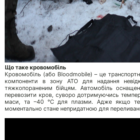
Що таке кровомобіль
Кровомобіль (або Bloodmobile) – це транспортн
компоненти в зону АТО для надання невідкл
тяжкопораненим бійцям. Автомобіль оснащен
перевозити кров, суворо дотримуючись темпер
маси, та –40 °C для плазми. Адже якщо т
моментально стане непридатною для переливан