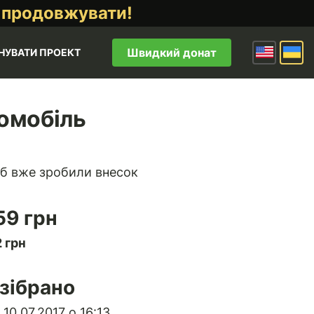
 продовжувати!
Швидкий донат
НУВАТИ ПРОЕКТ
омобіль
б вже зробили внесок
59 грн
 грн
зібрано
10.07.2017 о 16:13