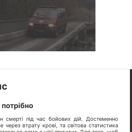
ис
 потрібно
н смерті під час бойових дій. Достеменно
 через втрату крові, та світова статистика
стається саме з цієї причини. Для того, щоб