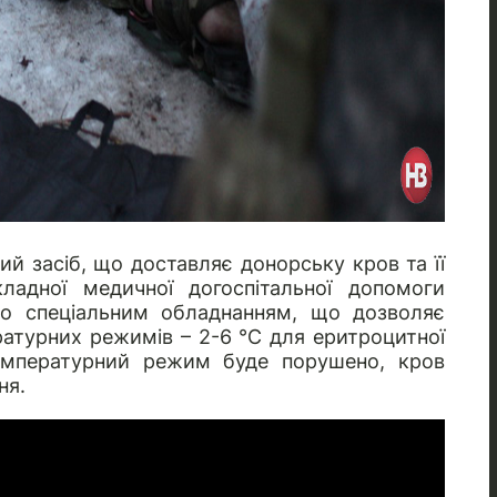
ий засіб, що доставляє донорську кров та її
адної медичної догоспітальної допомоги
о спеціальним обладнанням, що дозволяє
атурних режимів – 2-6 °C для еритроцитної
емпературний режим буде порушено, кров
ня.