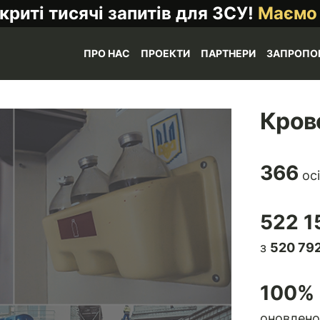
криті тисячі запитів для ЗСУ!
Маємо
ПРО НАС
ПРОЕКТИ
ПАРТНЕРИ
ЗАПРОПО
Кров
366
осі
522 1
з
520 792
100
% 
оновлено 