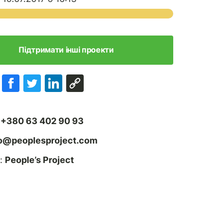
Підтримати інші проекти
:
+380 63 402 90 93
fo@peoplesproject.com
:
People’s Project