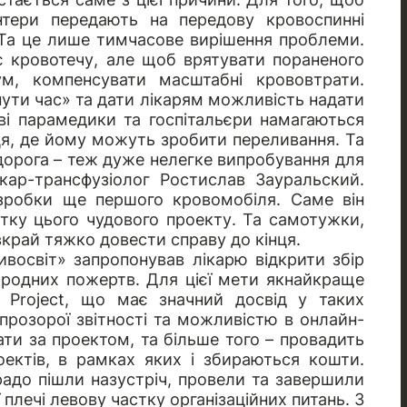
нтери передають на передову кровоспинні
. Та це лише тимчасове вирішення проблеми.
яє кровотечу, але щоб врятувати пораненого
м, компенсувати масштабні крововтрати.
нути час» та дати лікарям можливість надати
ві парамедики та госпітальєри намагаються
я, де йому можуть зробити переливання. Та
 дорога – теж дуже нелегке випробування для
кар-трансфузіолог Ростислав Зауральский.
озробки ще першого кровомобіля. Саме він
тку цього чудового проекту. Та самотужки,
вкрай тяжко довести справу до кінця.
ивосвіт»
запропонував лікарю відкрити збір
ародних пожертв. Для цієї мети якнайкраще
s Project
, що має значний досвід у таких
 прозорої звітності та можливістю в онлайн-
ти за проектом, та більше того – провадить
оектів, в рамках яких і збираються кошти.
 радо пішли назустріч, провели та завершили
ї плечі левову частку організаційних питань. З