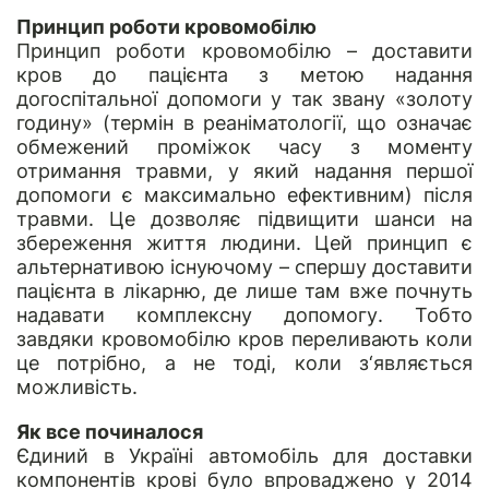
Принцип роботи кровомобілю
Принцип роботи кровомобілю – доставити
кров до пацієнта з метою надання
догоспітальної допомоги у так звану «золоту
годину» (термін в реаніматології, що означає
обмежений проміжок часу з моменту
отримання травми, у який надання першої
допомоги є максимально ефективним) після
травми. Це дозволяє підвищити шанси на
збереження життя людини. Цей принцип є
альтернативою існуючому – спершу доставити
пацієнта в лікарню, де лише там вже почнуть
надавати комплексну допомогу. Тобто
завдяки кровомобілю кров переливають коли
це потрібно, а не тоді, коли з‘являється
можливість.
Як все починалося
Єдиний в Україні автомобіль для доставки
компонентів крові було впроваджено у 2014