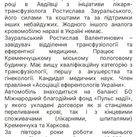
році в Авдіївці з ініціативи лікаря-
трансфузіолога Ростислава Зауральського,
його силами та коштами та за підтримки
інших небайдужих. Жодного іншого аналога
кровомобілю наразі в Україні немає.
Зауральський Ростислав Валентинович –
завідувач відділення трансфузіології та
еферентної медицини. Працює в
Кременчуцькому міському пологовому
будинку. Має вищу кваліфікаційну категорію з
трансфузіології, першу з акушерства та
гінекології. Кандидат медичних наук. Член
правління «Асоціації еферентологів України».
Автомобіль знаходиться на балансі БО
Міжнародний благодійний фонд «Пульс надії»,
у якого укладені договори як зі станціями
переливання крові, так і з кінцевими
споживачами (лікарнями, шпиталями)
Кременчука та Харкова.
За півтора роки роботи нинішнього