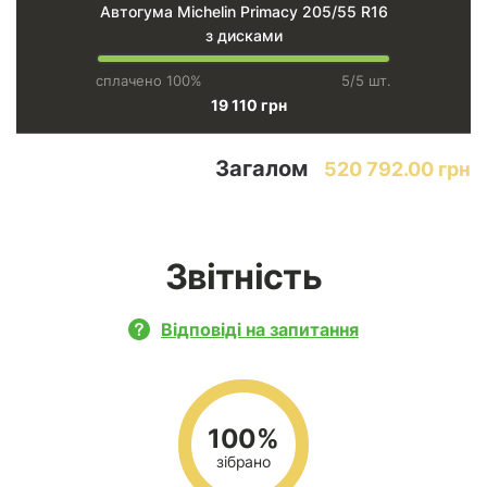
Автогума Michelin Primacy 205/55 R16
з дисками
сплачено 100%
5/5 шт.
19 110 грн
Загалом
520 792.00 грн
Звітність
Відповіді на запитання
100%
зібрано