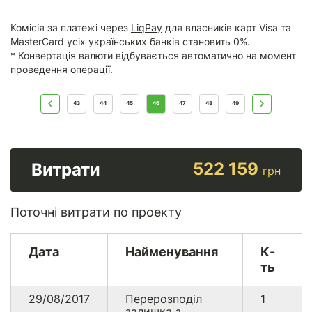
Комісія за платежі через
LiqPay
для власників карт Visa та
MasterCard усіх українських банків становить 0%.
* Конвертація валюти відбувається автоматично на момент
проведення операції.
43
44
45
46
47
48
49
522 159
Витрати
грн
Поточні витрати по проекту
Дата
Найменування
К-
ть
29/08/2017
Перерозподіл
1
залишка з