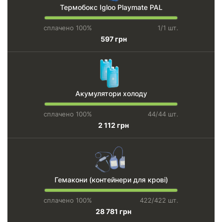
Термобокс Igloo Playmate PAL
сплачено 100%
1/1 шт.
597 грн
Акумулятори холоду
сплачено 100%
44/44 шт.
2 112 грн
Гемакони (контейнери для крові)
сплачено 100%
422/422 шт.
28 781 грн