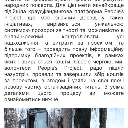
народних пожертв. Для цієї мети якнайкраще
підійшла краудфандингова платформа
People’s
Project
, що має значний досвід у таких
ініціативах, вирізняється унікальною
системою прозорої звітності та можливістю в
онлайн-режимі контролювати усі
надходження та витрати за проектом, та
більше того – провадить повну інформаційну
підтримку благодійних проектів, в рамках
яких і збираються кошти. Своєю чергою, ми,
волонтери People’s Project, радо пішли
назустріч, провели та завершили збір коштів
за проектом, а згодом і узяли на свої плечі
левову частку організаційних питань. З усіма
деталями цього процесу ви можете
ознайомитись нижче