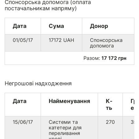
Спонсорська допомога (оплата
постачальникам напряму)
Дата
Сума
Донор
01/05/17
17172
UAH
Спонсорська
допомога
Разом:
17 172 грн
Негрошові надходження
Дата
Найменування
К-
Гр
ть
ек
15/06/17
Системи та
270
35
катетери для
переливання
крові