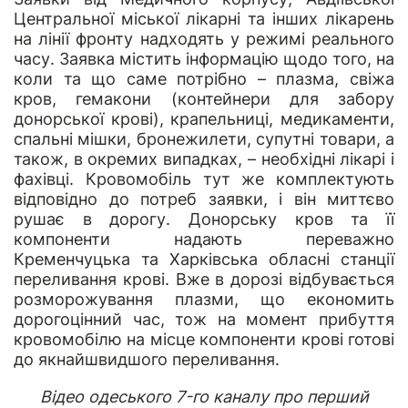
Центральної міської лікарні та інших лікарень
на лінії фронту надходять у режимі реального
часу. Заявка містить інформацію щодо того, на
коли та що саме потрібно – плазма, свіжа
кров, гемакони (контейнери для забору
донорської крові), крапельниці, медикаменти,
спальні мішки, бронежилети, супутні товари, а
також, в окремих випадках, – необхідні лікарі і
фахівці. Кровомобіль тут же комплектують
відповідно до потреб заявки, і він миттєво
рушає в дорогу. Донорську кров та її
компоненти надають переважно
Кременчуцька та Харківська обласні станції
переливання крові. Вже в дорозі відбувається
розморожування плазми, що економить
дорогоцінний час, тож на момент прибуття
кровомобілю на місце компоненти крові готові
до якнайшвидшого переливання.
Відео одеського 7-го каналу про перший