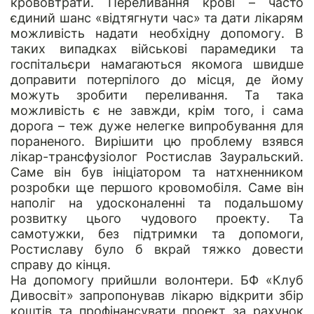
крововтрати. Переливання крові – часто
єдиний шанс «відтягнути час» та дати лікарям
можливість надати необхідну допомогу. В
таких випадках військові парамедики та
госпітальєри намагаються якомога швидше
доправити потерпілого до місця, де йому
можуть зробити переливання. Та така
можливість є не завжди, крім того, і сама
дорога – теж дуже нелегке випробування для
пораненого. Вирішити цю проблему взявся
лікар-трансфузіолог Ростислав Зауральский.
Саме він був ініціатором та натхненником
розробки ще першого кровомобіля. Саме він
наполіг на удосконаленні та подальшому
розвитку цього чудового проекту. Та
самотужки, без підтримки та допомоги,
Ростиславу було б вкрай тяжко довести
справу до кінця.
На допомогу прийшли волонтери.
БФ «Клуб
Дивосвіт»
запропонував лікарю відкрити збір
коштів та профінансувати проект за рахунок