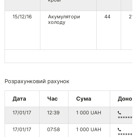
15/12/16
Акумулятори
44
21
холоду
Розрахунковий рахунок
Дата
Час
Сума
Донор
17/01/17
12:39
1 000
UAH
******9
17/01/17
07:58
1 000
UAH
******1