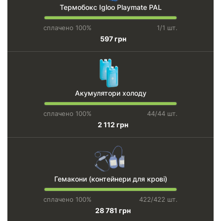
Термобокс Igloo Playmate PAL
сплачено 100%
1/1 шт.
597 грн
Акумулятори холоду
сплачено 100%
44/44 шт.
2 112 грн
Гемакони (контейнери для крові)
сплачено 100%
422/422 шт.
28 781 грн