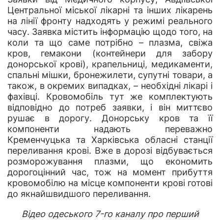
Центральної міської лікарні та інших лікарень
на лінії фронту надходять у режимі реального
часу. Заявка містить інформацію щодо того, на
коли та що саме потрібно – плазма, свіжа
кров, гемакони (контейнери для забору
донорської крові), крапельниці, медикаменти,
спальні мішки, бронежилети, супутні товари, а
також, в окремих випадках, – необхідні лікарі і
фахівці. Кровомобіль тут же комплектують
відповідно до потреб заявки, і він миттєво
рушає в дорогу. Донорську кров та її
компоненти надають переважно
Кременчуцька та Харківська обласні станції
переливання крові. Вже в дорозі відбувається
розморожування плазми, що економить
дорогоцінний час, тож на момент прибуття
кровомобілю на місце компоненти крові готові
до якнайшвидшого переливання.
Відео одеського 7-го каналу про перший