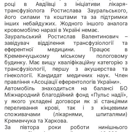
році в Авдіївці з ініціативи лікаря-
трансфузіолога Ростислава Зауральського,
його силами та коштами та за підтримки
інших небайдужих. Жодного іншого аналога
кровомобілю наразі в Україні немає.
Зауральський Ростислав Валентинович –
завідувач відділення трансфузіології та
еферентної медицини. Працює в
Кременчуцькому міському пологовому
будинку. Має вищу кваліфікаційну категорію з
трансфузіології, першу з акушерства та
гінекології. Кандидат медичних наук. Член
правління «Асоціації еферентологів України».
Автомобіль знаходиться на балансі БО
Міжнародний благодійний фонд «Пульс надії»,
у якого укладені договори як зі станціями
переливання крові, так і з кінцевими
споживачами (лікарнями, шпиталями)
Кременчука та Харкова.
За півтора роки роботи нинішнього