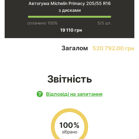
Автогума Michelin Primacy 205/55 R16
з дисками
сплачено 100%
5/5 шт.
19 110 грн
Загалом
520 792.00 грн
Звітність
Відповіді на запитання
100%
зібрано