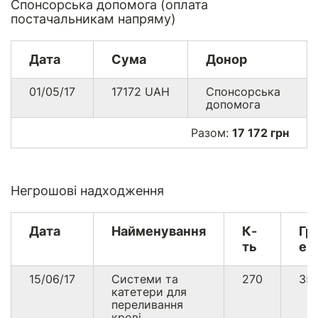
Спонсорська допомога (оплата
постачальникам напряму)
Дата
Сума
Донор
01/05/17
17172
UAH
Спонсорська
допомога
Разом:
17 172 грн
Негрошові надходження
Дата
Найменування
К-
Гр
ть
ек
15/06/17
Системи та
270
35
катетери для
переливання
крові