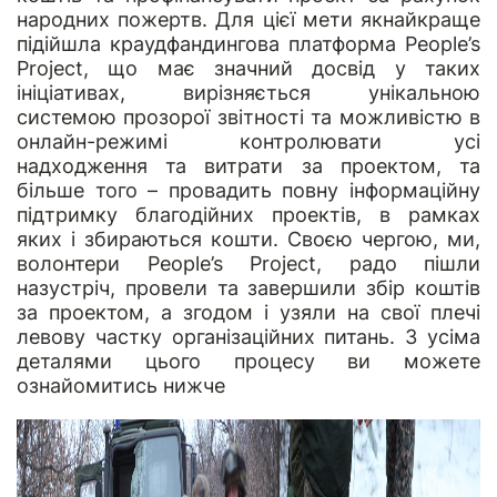
народних пожертв. Для цієї мети якнайкраще
підійшла краудфандингова платформа
People’s
Project
, що має значний досвід у таких
ініціативах, вирізняється унікальною
системою прозорої звітності та можливістю в
онлайн-режимі контролювати усі
надходження та витрати за проектом, та
більше того – провадить повну інформаційну
підтримку благодійних проектів, в рамках
яких і збираються кошти. Своєю чергою, ми,
волонтери People’s Project, радо пішли
назустріч, провели та завершили збір коштів
за проектом, а згодом і узяли на свої плечі
левову частку організаційних питань. З усіма
деталями цього процесу ви можете
ознайомитись нижче