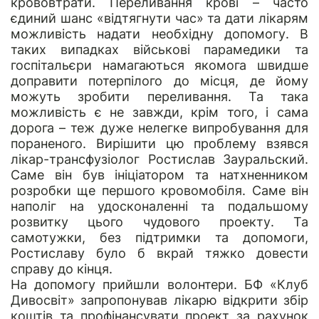
крововтрати. Переливання крові – часто
єдиний шанс «відтягнути час» та дати лікарям
можливість надати необхідну допомогу. В
таких випадках військові парамедики та
госпітальєри намагаються якомога швидше
доправити потерпілого до місця, де йому
можуть зробити переливання. Та така
можливість є не завжди, крім того, і сама
дорога – теж дуже нелегке випробування для
пораненого. Вирішити цю проблему взявся
лікар-трансфузіолог Ростислав Зауральский.
Саме він був ініціатором та натхненником
розробки ще першого кровомобіля. Саме він
наполіг на удосконаленні та подальшому
розвитку цього чудового проекту. Та
самотужки, без підтримки та допомоги,
Ростиславу було б вкрай тяжко довести
справу до кінця.
На допомогу прийшли волонтери.
БФ «Клуб
Дивосвіт»
запропонував лікарю відкрити збір
коштів та профінансувати проект за рахунок