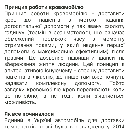
Принцип роботи кровомобілю
Принцип роботи кровомобілю – доставити
кров до пацієнта з метою надання
догоспітальної допомоги у так звану «золоту
годину» (термін в реаніматології, що означає
обмежений проміжок часу з моменту
отримання травми, у який надання першої
допомоги є максимально ефективним) після
травми. Це дозволяє підвищити шанси на
збереження життя людини. Цей принцип є
альтернативою існуючому – спершу доставити
пацієнта в лікарню, де лише там вже почнуть
надавати комплексну допомогу. Тобто
завдяки кровомобілю кров переливають коли
це потрібно, а не тоді, коли з‘являється
можливість.
Як все починалося
Єдиний в Україні автомобіль для доставки
компонентів крові було впроваджено у 2014