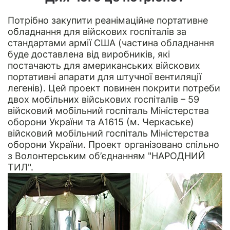
Потрібно закупити реанімаційне портативне
обладнання для війскових госпіталів за
стандартами армії США (частина обладнання
буде доставлена від виробників, які
постачають для американських війскових
портативні апарати для штучної вентиляції
легенів). Цей проект повинен покрити потреби
двох мобільних військових госпіталів – 59
війсковий мобільний госпіталь Міністерства
оборони України та А1615 (м. Черкаське)
війсковий мобільний госпіталь Міністерства
оборони України. Проект організовано спільно
з
Волонтерським об’єднанням "НАРОДНИЙ
ТИЛ"
.