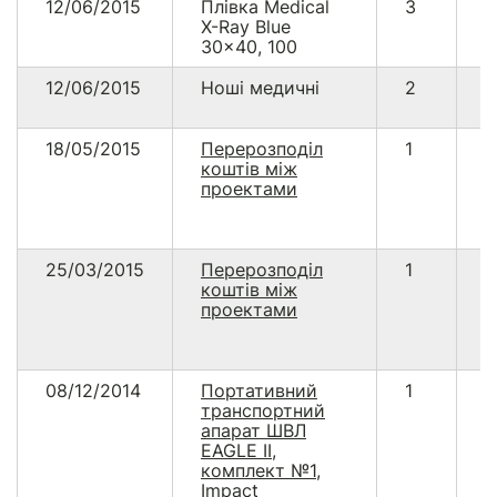
12/06/2015
Плівка Medical
3
5
X-Ray Blue
30x40, 100
12/06/2015
Ноші медичні
2
1
18/05/2015
Перерозподіл
1
5
коштів між
проектами
25/03/2015
Перерозподіл
1
3
коштів між
0
проектами
08/12/2014
Портативний
1
1
транспортний
3
апарат ШВЛ
EAGLE II,
комплект №1,
Impact