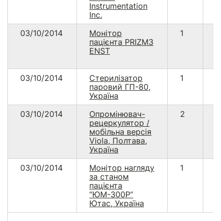
Instrumentation
Inc.
03/10/2014
Монітор
1
1
пацієнта PRIZM3
ENST
03/10/2014
Стерилізатор
1
6
паровий ГП-80,
Україна
03/10/2014
Опромінювач-
2
9
рецеркулятор /
мобільна версія
Viola, Полтава,
Україна
03/10/2014
Монітор нагляду
1
3
за станом
пацієнта
“ЮМ-300Р”
Ютас, Україна