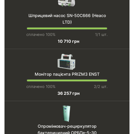
Шприцевий насос SN-50C666 (Heaco
LTD)
сплачено 100%
1/1 шт.
10 710 грн
Монітор пацієнта PRIZM3 ENST
сплачено 100%
2/2 шт.
36 257 грн
Опромінювач-рециркулятор
бактерицидний ОРБПе-5-30