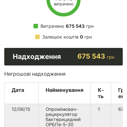
витрачено
Витрачено
675 543
грн
Залишок коштів
0
грн
675 543
Надходження
грн
Негрошові надходження
Дата
Найменування
К-
Гр
ть
екв
12/06/15
Опромінювач-
1
67
рециркулятор
бактерицидний
ОРБПе-5-30