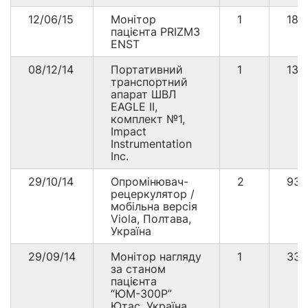
12/06/15
Монітор
1
187
пацієнта PRIZM3
ENST
08/12/14
Портативний
1
133
транспортний
апарат ШВЛ
EAGLE II,
комплект №1,
Impact
Instrumentation
Inc.
29/10/14
Опромінювач-
2
93
рецеркулятор /
мобільна версія
Viola, Полтава,
Україна
29/09/14
Монітор нагляду
1
33
за станом
пацієнта
“ЮМ-300Р”
Ютас, Україна