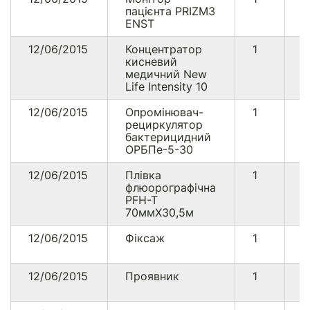
пацієнта PRIZM3
ENST
12/06/2015
Концентратор
1
5
кисневий
медичний New
Life Intensity 10
12/06/2015
Опромінювач-
1
6
рециркулятор
бактерицидний
ОРБПе-5-30
12/06/2015
Плівка
1
1
флюорографічна
PFH-T
70ммХ30,5м
12/06/2015
Фіксаж
1
3
12/06/2015
Проявник
1
4