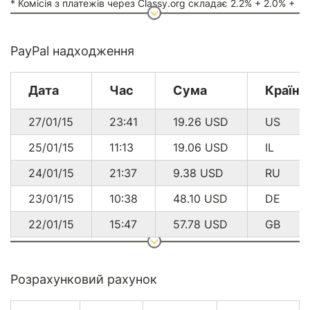
* Комісія з платежів через Classy.org складає 2.2% + 2.0% +
$0.30
PayPal надходження
Дата
Час
Сума
Країна
27/01/15
23:41
19.26
USD
US
25/01/15
11:13
19.06
USD
IL
24/01/15
21:37
9.38
USD
RU
23/01/15
10:38
48.10
USD
DE
22/01/15
15:47
57.78
USD
GB
17/01/15
20:01
9.38
USD
DE
27/12/14
01:10
96.50
USD
CA
Розрахунковий рахунок
16/12/14
17:37
18.92
USD
DE