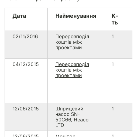
Дата
Найменування
К-
В
ть
02/11/2016
Перерозподіл
1
4
коштів між
проектами
04/12/2015
Перерозподіл
1
1
коштів між
проектами
12/06/2015
Шприцевий
1
1
насос SN-
50C66, Heaco
LTD
12/06/2015
Монітор
1
1