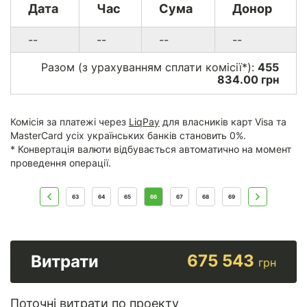
Дата
Час
Сума
Донор
14/12/14
21:02
9.41
USD
US
--
--
--
--
13/12/14
14:19
0.66
USD
UA
Разом (з урахуванням сплати комісії*):
455
834.00 грн
* 288.45 USD що на дату конвертації (03.03.2015)
Комісія за платежі через
LiqPay
для власників карт Visa та
становило 7747.22 грн.
MasterCard усіх українських банків становить 0%.
* Комісія з платежів через
PayPal
складає від 0.3% до 7.4%
* Конвертація валюти відбувається автоматично на момент
+ $0.30
проведення операції.
63
64
65
66
67
68
69
675 543
Витрати
грн
Поточні витрати по проекту