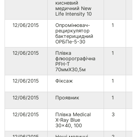
кисневий
медичний New
Life Intensity 10
12/06/2015
Опромінювач-
1
6
рециркулятор
бактерицидний
ОРБПе-5-30
12/06/2015
Плівка
1
1
флюорографічна
PFH-T
70ммХ30,5м
12/06/2015
Фіксаж
1
3
12/06/2015
Проявник
1
4
12/06/2015
Плівка Medical
3
5
X-Ray Blue
30x40, 100
12/06/2015
Ноші медичні
2
1