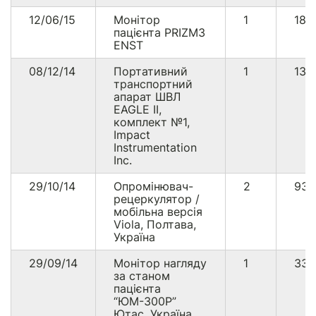
12/06/15
Монітор
1
187
пацієнта PRIZM3
ENST
08/12/14
Портативний
1
133
транспортний
апарат ШВЛ
EAGLE II,
комплект №1,
Impact
Instrumentation
Inc.
29/10/14
Опромінювач-
2
93
рецеркулятор /
мобільна версія
Viola, Полтава,
Україна
29/09/14
Монітор нагляду
1
33
за станом
пацієнта
“ЮМ-300Р”
Ютас, Україна