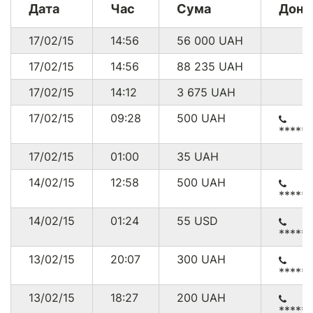
Дата
Час
Сума
Доно
14/12/14
21:02
9.41
USD
US
17/02/15
14:56
56 000
UAH
13/12/14
14:19
0.66
USD
UA
17/02/15
14:56
88 235
UAH
17/02/15
14:12
3 675
UAH
* 288.45 USD що на дату конвертації (03.03.2015)
17/02/15
09:28
500
UAH
становило 7747.22 грн.
*****
* Комісія з платежів через
PayPal
складає від 0.3% до 7.4%
+ $0.30
17/02/15
01:00
35
UAH
14/02/15
12:58
500
UAH
*****
14/02/15
01:24
55
USD
*****
13/02/15
20:07
300
UAH
*****
13/02/15
18:27
200
UAH
*****