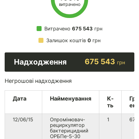
витрачено
Витрачено
675 543
грн
Залишок коштів
0
грн
675 543
Надходження
грн
Негрошові надходження
Дата
Найменування
К-
Гр
ть
екв
12/06/15
Опромінювач-
1
67
рециркулятор
бактерицидний
ОРБПе-5-30