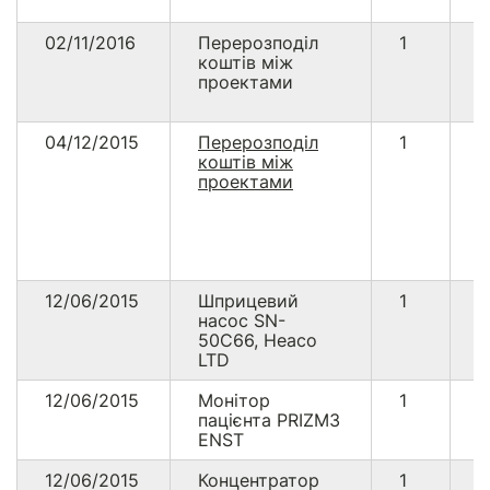
02/11/2016
Перерозподіл
1
4
коштів між
проектами
04/12/2015
Перерозподіл
1
1
коштів між
проектами
12/06/2015
Шприцевий
1
1
насос SN-
50C66, Heaco
LTD
12/06/2015
Монітор
1
1
пацієнта PRIZM3
ENST
12/06/2015
Концентратор
1
5