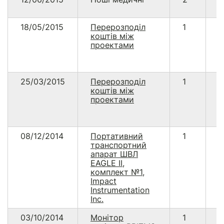
18/05/2015
Перерозподіл
1
5
коштів між
проектами
25/03/2015
Перерозподіл
1
3
коштів між
0
проектами
08/12/2014
Портативний
1
1
транспортний
3
апарат ШВЛ
EAGLE II,
комплект №1,
Impact
Instrumentation
Inc.
03/10/2014
Монітор
1
1