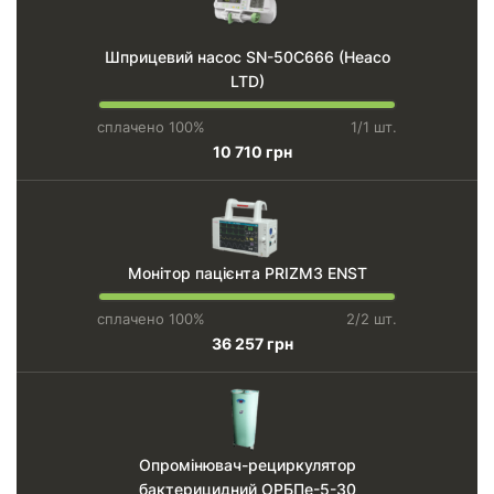
Шприцевий насос SN-50C666 (Heaco
LTD)
сплачено 100%
1/1 шт.
10 710 грн
Монітор пацієнта PRIZM3 ENST
сплачено 100%
2/2 шт.
36 257 грн
Опромінювач-рециркулятор
бактерицидний ОРБПе-5-30