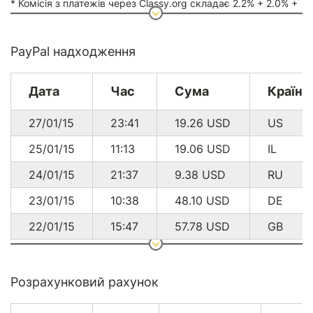
* Комісія з платежів через Classy.org складає 2.2% + 2.0% +
$0.30
PayPal надходження
Дата
Час
Сума
Країна
27/01/15
23:41
19.26
USD
US
25/01/15
11:13
19.06
USD
IL
24/01/15
21:37
9.38
USD
RU
23/01/15
10:38
48.10
USD
DE
22/01/15
15:47
57.78
USD
GB
17/01/15
20:01
9.38
USD
DE
27/12/14
01:10
96.50
USD
CA
Розрахунковий рахунок
16/12/14
17:37
18.92
USD
DE