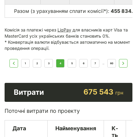
Разом (з урахуванням сплати комісії*):
455 834.0
Комісія за платежі через
LiqPay
для власників карт Visa та
MasterCard усіх українських банків становить 0%.
* Конвертація валюти відбувається автоматично на момент
проведення операції.
1
2
3
4
5
6
7
60
...
675 543
Витрати
грн
Поточні витрати по проекту
Дата
Найменування
К-
В
ть