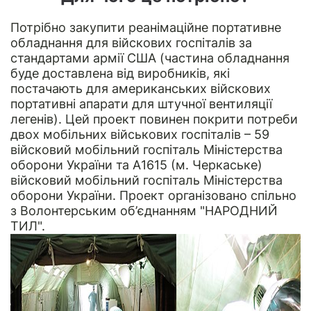
Потрібно закупити реанімаційне портативне
обладнання для війскових госпіталів за
стандартами армії США (частина обладнання
буде доставлена від виробників, які
постачають для американських війскових
портативні апарати для штучної вентиляції
легенів). Цей проект повинен покрити потреби
двох мобільних військових госпіталів – 59
війсковий мобільний госпіталь Міністерства
оборони України та А1615 (м. Черкаське)
війсковий мобільний госпіталь Міністерства
оборони України. Проект організовано спільно
з
Волонтерським об’єднанням "НАРОДНИЙ
ТИЛ"
.