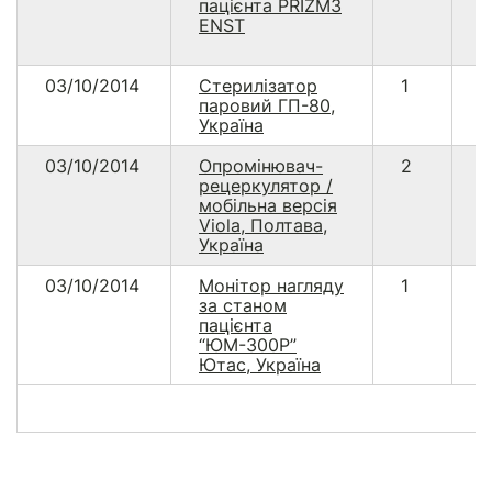
пацієнта PRIZM3
ENST
03/10/2014
Стерилізатор
1
6
паровий ГП-80,
Україна
03/10/2014
Опромінювач-
2
9
рецеркулятор /
мобільна версія
Viola, Полтава,
Україна
03/10/2014
Монітор нагляду
1
3
за станом
пацієнта
“ЮМ-300Р”
Ютас, Україна