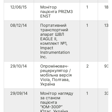
12/06/15
Монітор
1
187
пацієнта PRIZM3
ENST
08/12/14
Портативний
1
133
транспортний
апарат ШВЛ
EAGLE II,
комплект №1,
Impact
Instrumentation
Inc.
29/10/14
Опромінювач-
2
93
рецеркулятор /
мобільна версія
Viola, Полтава,
Україна
29/09/14
Монітор нагляду
1
33
за станом
пацієнта
“ЮМ-300Р”
Ютас, Україна