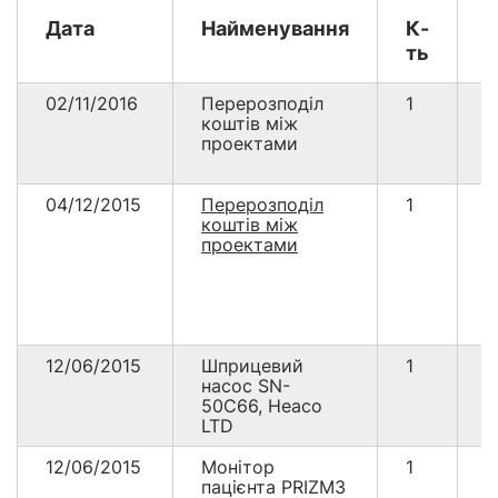
Дата
Найменування
К-
В
ть
02/11/2016
Перерозподіл
1
4
коштів між
проектами
04/12/2015
Перерозподіл
1
1
коштів між
проектами
12/06/2015
Шприцевий
1
1
насос SN-
50C66, Heaco
LTD
12/06/2015
Монітор
1
1
пацієнта PRIZM3