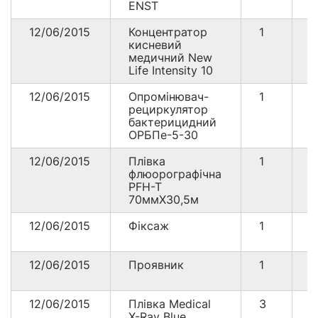
ENST
12/06/2015
Концентратор
1
5
кисневий
медичний New
Life Intensity 10
12/06/2015
Опромінювач-
1
6
рециркулятор
бактерицидний
ОРБПе-5-30
12/06/2015
Плівка
1
1
флюорографічна
PFH-T
70ммХ30,5м
12/06/2015
Фіксаж
1
3
12/06/2015
Проявник
1
4
12/06/2015
Плівка Medical
3
5
X-Ray Blue