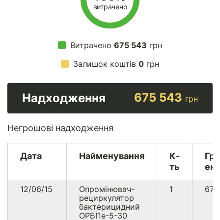
витрачено
Витрачено
675 543
грн
Залишок коштів
0
грн
675 543
Надходження
грн
Негрошові надходження
Дата
Найменування
К-
Гр
ть
екв
12/06/15
Опромінювач-
1
67
рециркулятор
бактерицидний
ОРБПе-5-30