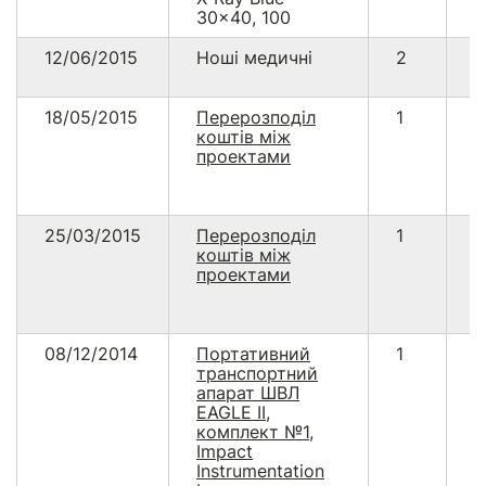
30x40, 100
12/06/2015
Ноші медичні
2
1
18/05/2015
Перерозподіл
1
5
коштів між
проектами
25/03/2015
Перерозподіл
1
3
коштів між
0
проектами
08/12/2014
Портативний
1
1
транспортний
3
апарат ШВЛ
EAGLE II,
комплект №1,
Impact
Instrumentation