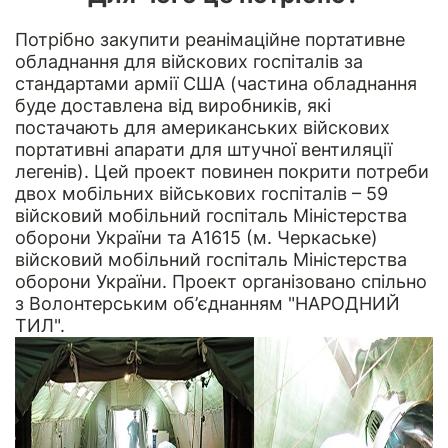
Потрібно закупити реанімаційне портативне
обладнання для війскових госпіталів за
стандартами армії США (частина обладнання
буде доставлена від виробників, які
постачають для американських війскових
портативні апарати для штучної вентиляції
легенів). Цей проект повинен покрити потреби
двох мобільних військових госпіталів – 59
війсковий мобільний госпіталь Міністерства
оборони України та А1615 (м. Черкаське)
війсковий мобільний госпіталь Міністерства
оборони України. Проект організовано спільно
з
Волонтерським об’єднанням "НАРОДНИЙ
ТИЛ"
.