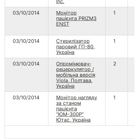
Inc.
03/10/2014
Монітор
1
1
пацієнта PRIZM3
ENST
03/10/2014
Стерилізатор
1
6
паровий ГП-80,
Україна
03/10/2014
Опромінювач-
2
9
рецеркулятор /
мобільна версія
Viola, Полтава,
Україна
03/10/2014
Монітор нагляду
1
3
за станом
пацієнта
“ЮМ-300Р”
Ютас, Україна