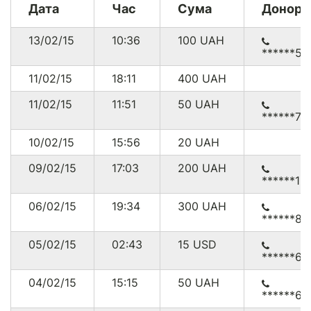
Дата
Час
Сума
Донор
14/12/14
21:02
9.41
USD
US
13/02/15
10:36
100
UAH
13/12/14
14:19
0.66
USD
UA
******55
11/02/15
18:11
400
UAH
11/02/15
11:51
50
UAH
* 288.45 USD що на дату конвертації (03.03.2015)
******78
становило 7747.22 грн.
* Комісія з платежів через
PayPal
складає від 0.3% до 7.4%
10/02/15
15:56
20
UAH
+ $0.30
09/02/15
17:03
200
UAH
******19
06/02/15
19:34
300
UAH
******80
05/02/15
02:43
15
USD
******61
04/02/15
15:15
50
UAH
******65