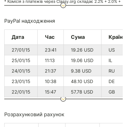
* Комісія з платежів через Classy.org складає 2.2% + 2.0% +
$0.30
PayPal надходження
Дата
Час
Сума
Країна
27/01/15
23:41
19.26
USD
US
25/01/15
11:13
19.06
USD
IL
24/01/15
21:37
9.38
USD
RU
23/01/15
10:38
48.10
USD
DE
22/01/15
15:47
57.78
USD
GB
17/01/15
20:01
9.38
USD
DE
27/12/14
01:10
96.50
USD
CA
Розрахунковий рахунок
16/12/14
17:37
18.92
USD
DE