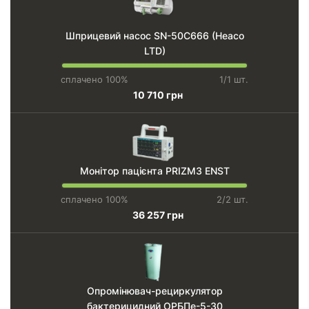
Шприцевий насос SN-50C666 (Heaco
LTD)
сплачено 100%
1/1 шт.
10 710 грн
Монітор пацієнта PRIZM3 ENST
сплачено 100%
2/2 шт.
36 257 грн
Опромінювач-рециркулятор
бактерицидний ОРБПе-5-30