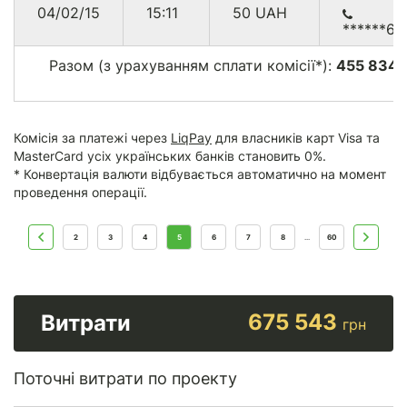
04/02/15
15:11
50
UAH
******65
Разом (з урахуванням сплати комісії*):
455 834.
г
Комісія за платежі через
LiqPay
для власників карт Visa та
MasterCard усіх українських банків становить 0%.
* Конвертація валюти відбувається автоматично на момент
проведення операції.
2
3
4
5
6
7
8
60
...
675 543
Витрати
грн
Поточні витрати по проекту