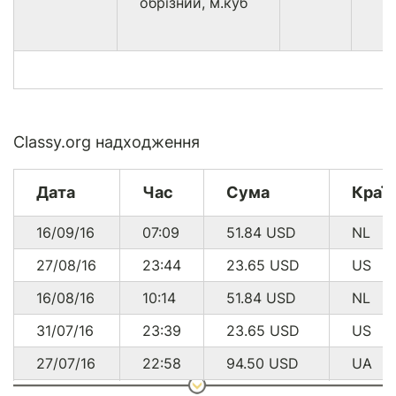
обрізний, м.куб
Classy.org надходження
Дата
Час
Сума
Країн
16/09/16
07:09
51.84
USD
NL
27/08/16
23:44
23.65
USD
US
16/08/16
10:14
51.84
USD
NL
31/07/16
23:39
23.65
USD
US
27/07/16
22:58
94.50
USD
UA
24/07/16
11:41
94.50
USD
UA