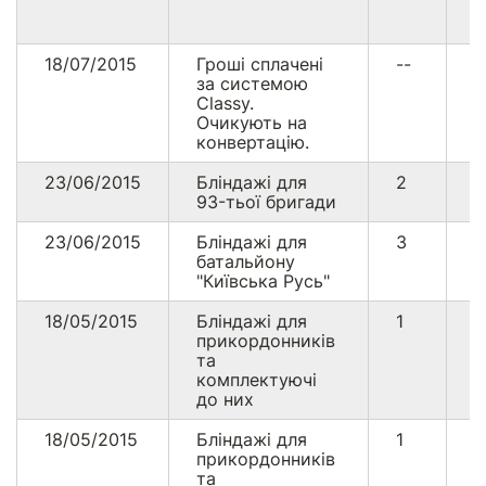
18/07/2015
Гроші сплачені
--
7
за системою
Classy.
Очикують на
конвертацію.
23/06/2015
Бліндажі для
2
4
93-тьої бригади
23/06/2015
Бліндажі для
3
6
батальйону
"Київська Русь"
18/05/2015
Бліндажі для
1
2
прикордонників
та
комплектуючі
до них
18/05/2015
Бліндажі для
1
2
прикордонників
та