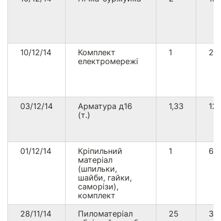
10/12/14
Комплект
1
21
електромережі
03/12/14
Арматура д16
1,33
12
(т.)
01/12/14
Кріпильний
1
60
матеріал
(шпильки,
шайби, гайки,
саморізи),
комплект
28/11/14
Пиломатеріал
25
32