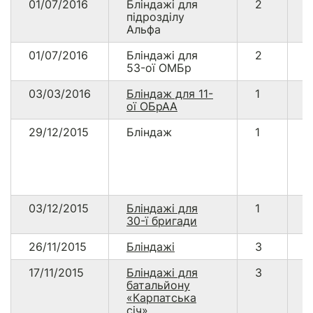
01/07/2016
Бліндажі для
2
5
$0.30
підрозділу
Альфа
01/07/2016
Бліндажі для
2
5
53-ої ОМБр
03/03/2016
Бліндаж для 11-
1
2
ої ОБрАА
29/12/2015
Бліндаж
1
2
03/12/2015
Бліндажі для
1
2
30-ї бригади
26/11/2015
Бліндажі
3
7
17/11/2015
Бліндажі для
3
7
батальйону
«Карпатська
січ»