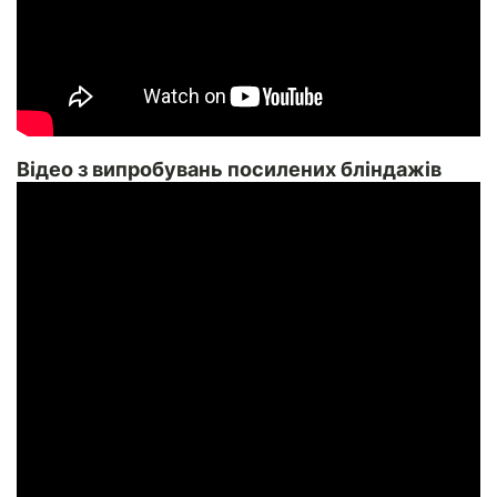
Відео з випробувань посилених бліндажів