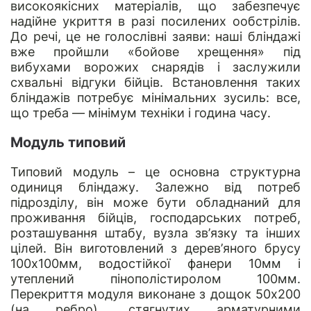
високоякісних матеріалів, що забезпечує
надійне укриття в разі посилених ообстрілів.
До речі, це не голослівні заяви: наші бліндажі
вже пройшли «бойове хрещення» під
вибухами ворожих снарядів і заслужили
схвальні відгуки бійців. Встановлення таких
бліндажів потребує мінімальних зусиль: все,
що треба — мінімум техніки і година часу.
Модуль типовий
Типовий модуль – це основна структурна
одиниця бліндажу. Залежно від потреб
підрозділу, він може бути обладнаний для
проживання бійців, господарських потреб,
розташування штабу, вузла зв’язку та інших
цілей. Він виготовлений з дерев’яного брусу
100х100мм, водостійкої фанери 10мм і
утеплений пінополістиролом 100мм.
Перекриття модуля виконане з дощок 50х200
(на ребро), стягнутих арматурними