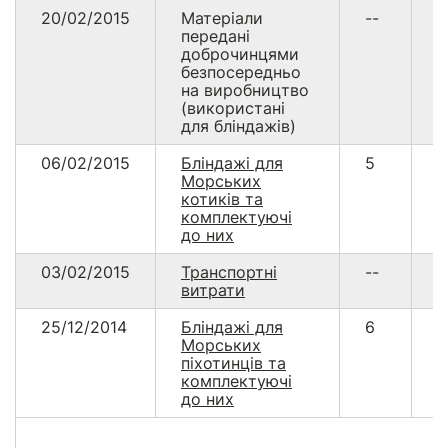
20/02/2015
Матеріали
--
5
передані
доброчинцями
безпосередньо
на виробництво
(використані
для бліндажів)
06/02/2015
Бліндажі для
5
9
Морських
котиків та
комплектуючі
до них
03/02/2015
Транспортні
--
1
витрати
25/12/2014
Бліндажі для
6
1
Морських
піхотинців та
комплектуючі
до них