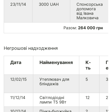
23/11/14
3000
UAH
Спонсорська
допомога
від Івана
Малковича
Разом:
264 000 грн
Негрошові надходження
Дата
Найменування
К-
Гр
ть
ек
12/02/15
Утеплювач для
5
30
бліндажів
11/12/14
Світлодіодні
12
26
лампи Т5 9Вт
10/12/14
Пічка-буржуйка
2
12