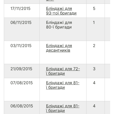
17/11/2015
Бліндажі для
5
1
93-тої бригади
0
06/11/2015
Бліндажі для
1
2
80-ї бригади
03/11/2015
Бліндажі для
2
5
десантників
21/09/2015
Бліндажі для 72-
3
7
ї бригади
07/08/2015
Бліндажі для 81-
4
1
ї бригади
0
06/08/2015
Бліндажі для 81-
4
1
ї бригади
0