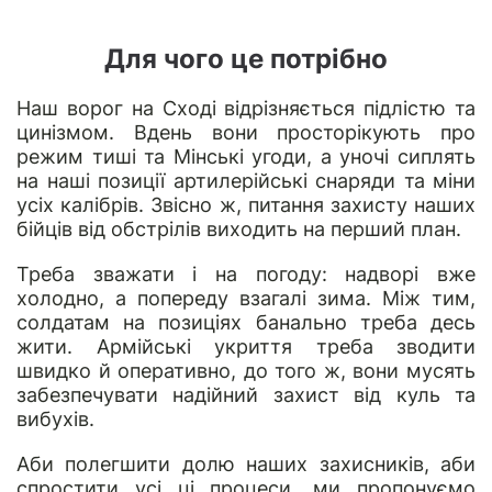
Для чого це потрібно
Наш ворог на Сході відрізняється підлістю та
цинізмом. Вдень вони просторікують про
режим тиші та Мінські угоди, а уночі сиплять
на наші позиції артилерійські снаряди та міни
усіх калібрів. Звісно ж, питання захисту наших
бійців від обстрілів виходить на перший план.
Треба зважати і на погоду: надворі вже
холодно, а попереду взагалі зима. Між тим,
солдатам на позиціях банально треба десь
жити. Армійські укриття треба зводити
швидко й оперативно, до того ж, вони мусять
забезпечувати надійний захист від куль та
вибухів.
Аби полегшити долю наших захисників, аби
спростити усі ці процеси, ми пропонуємо