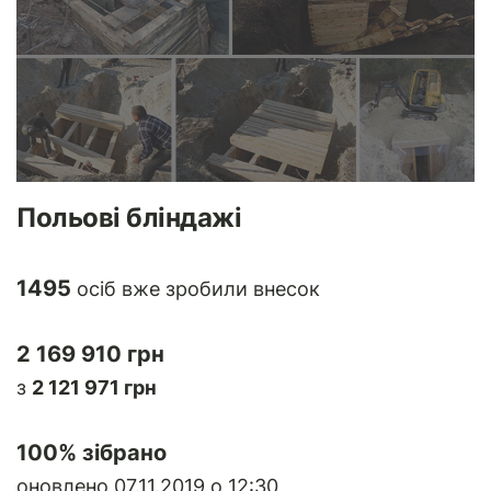
Польові бліндажі
1495
осіб вже зробили внесок
2 169 910 грн
з
2 121 971 грн
100
% зібрано
оновлено 07.11.2019 о 12:30