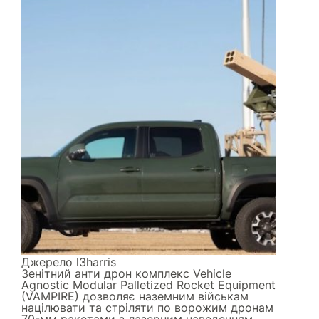
Джерело
l3harris
Зенітний анти дрон комплекс Vehicle
Agnostic Modular Palletized Rocket Equipment
(VAMPIRE) дозволяє наземним військам
націлювати та стріляти по ворожим дронам
70-мм ракетами з лазерним наведенням.