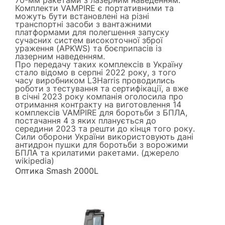
Комплекти VAMPIRE є портативними та
можуть бути встановлені на різні
транспортні засоби з вантажними
платформами для полегшення запуску
сучасних систем високоточної зброї
ураження (APKWS) та боєприпасів із
лазерним наведенням.
Про передачу таких комплексів в Україну
стало відомо в серпні 2022 року, з того
часу виробником L3Harris проводились
роботи з тестування та сертифікації, а вже
в січні 2023 року компанія оголосила про
отримання контракту на виготовлення 14
комплексів VAMPIRE для боротьби з БПЛА,
постачання 4 з яких планується до
середини 2023 та решти до кінця того року.
Сили оборони України використовують дані
антидрон пушки для боротьби з ворожими
БПЛА та крилатими ракетами. (джерело
wikipedia
)
Оптика Smash 2000L