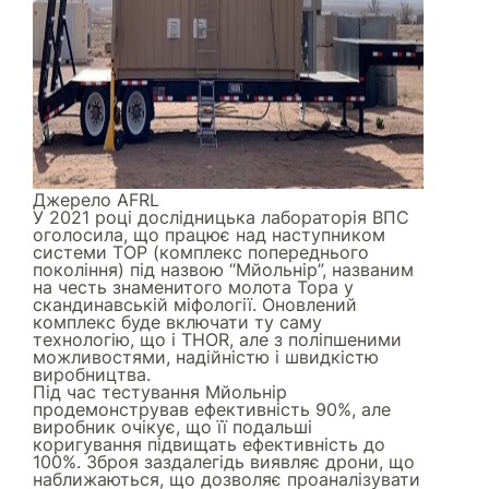
Джерело
AFRL
У 2021 році дослідницька лабораторія ВПС
оголосила, що працює над наступником
системи ТОР (комплекс попереднього
покоління) під назвою “Мйольнір”, названим
на честь знаменитого молота Тора у
скандинавській міфології. Оновлений
комплекс буде включати ту саму
технологію, що і THOR, але з поліпшеними
можливостями, надійністю і швидкістю
виробництва.
Під час тестування Мйольнір
продемонстрував ефективність 90%, але
виробник очікує, що її подальші
коригування підвищать ефективність до
100%. Зброя заздалегідь виявляє дрони, що
наближаються, що дозволяє проаналізувати