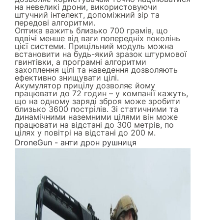
на невеликі дрони, використовуючи
штучний інтелект, допоміжний зір та
передові алгоритми.
Оптика важить близько 700 грамів, що
вдвічі менше від ваги попередніх поколінь
цієї системи. Прицільний модуль можна
встановити на будь-який зразок штурмової
гвинтівки, а програмні алгоритми
захоплення цілі та наведення дозволяють
ефективно знищувати цілі.
Акумулятор прицілу дозволяє йому
працювати до 72 годин – у компанії кажуть,
що на одному заряді зброя може зробити
близько 3600 пострілів. Зі статичними та
динамічними наземними цілями він може
працювати на відстані до 300 метрів, по
цілях у повітрі на відстані до 200 м.
DroneGun - анти дрон рушниця