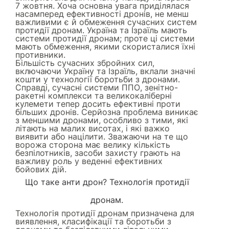
7 жовтня. Хоча основна увага приділялася
насамперед ефективності дронів, не менш
важливими є й обмеження сучасних систем
протидії дронам. Україна та Ізраїль мають
системи протидії дронам; проте ці системи
мають обмеження, якими скористалися їхні
противники.
Більшість сучасних збройних сил,
включаючи Україну та Ізраїль, вклали значні
кошти у технології боротьби з дронами.
Справді, сучасні системи ППО, зенітно-
ракетні комплекси та великокаліберні
кулемети тепер досить ефективні проти
більших дронів. Серйозна проблема виникає
з меншими дронами, особливо з тими, які
літають на малих висотах, і які важко
виявити або націлити. Зважаючи на те що
ворожа сторона має велику кількість
безпілотників, засоби захисту грають на
важливу роль у веденні ефективних
бойових дій.
Що таке анти дрон? Технологія протидії
дронам.
Технологія протидії дронам призначена для
виявлення, класифікації та боротьби з