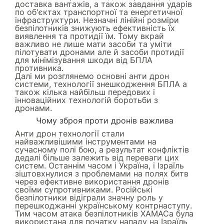
доставка вантажів, а також завдання ударів
по об'єктах транспортної та енергетичної
інфраструктури. Незначні лінійні розміри
безпілотників знижують ефективність їх
виявлення та протидії їм. Тому вкрай
важливо не лише мати засоби та уміти
пілотувати дронами але й засоби протидії
для мінімізування шкоди від БПЛА
противника.
Далі ми розглянемо основні анти дрон
системи, технології знешкодження БПЛА а
також кілька найбільш передових і
інноваційних технологій боротьби з
дронами.
Чому зброя проти дронів важлива
Анти дрон технології стали
найважливішими інструментами на
сучасному полі бою, а результат конфліктів
дедалі більше залежить від переваги цих
систем. Останнім часом і Україна, і Ізраїль
зіштовхнулися з проблемами на полях битв
через ефективне використання дронів
своїми супротивниками. Російські
безпілотники відіграли значну роль у
перешкоджанні українському контрнаступу.
Тим часом атака безпілотників ХАМАСа була
використана для початку нападу на Ізраїль