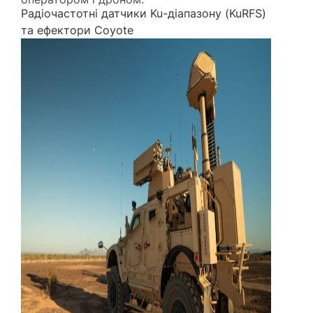
Радіочастотні датчики Ku-діапазону (KuRFS)
та ефектори Coyote