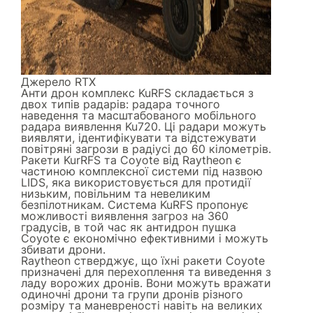
Джерело
RTX
Анти дрон комплекс KuRFS складається з
двох типів радарів: радара точного
наведення та масштабованого мобільного
радара виявлення Ku720. Ці радари можуть
виявляти, ідентифікувати та відстежувати
повітряні загрози в радіусі до 60 кілометрів.
Ракети KurRFS та Coyote від Raytheon є
частиною комплексної системи під назвою
LIDS, яка використовується для протидії
низьким, повільним та невеликим
безпілотникам. Система KuRFS пропонує
можливості виявлення загроз на 360
градусів, в той час як антидрон пушка
Coyote є економічно ефективними і можуть
збивати дрони.
Raytheon стверджує, що їхні ракети Coyote
призначені для перехоплення та виведення з
ладу ворожих дронів. Вони можуть вражати
одиночні дрони та групи дронів різного
розміру та маневреності навіть на великих