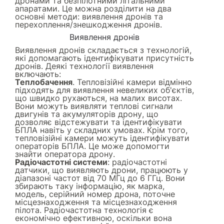
дронами та безпілотними літальними
апаратами. Це можна розділити на два
основні методи: виявлення дронів та
перехоплення/знешкодження дронів.
Виявлення дронів
Виявлення дронів складається з технологій,
які допомагають ідентифікувати присутність
дронів. Деякі технології виявлення
включають:
Теплобачення
. Тепловізійні камери відмінно
підходять для виявлення невеликих об'єктів,
що швидко рухаються, на малих висотах.
Вони можуть виявляти теплові сигнали
двигунів та акумуляторів дрону, що
дозволяє відстежувати та ідентифікувати
БПЛА навіть у складних умовах. Крім того,
тепловізійні камери можуть ідентифікувати
операторів БПЛА. Це може допомогти
знайти оператора дрону.
Радіочастотні системи
: радіочастотні
датчики, що виявляють дрони, працюють у
діапазоні частот від 70 МГц до 6 ГГц. Вони
збирають таку інформацію, як марка,
модель, серійний номер дрона, поточне
місцезнаходження та місцезнаходження
пілота. Радіочастотна технологія є
економічно ефективною, оскільки вона