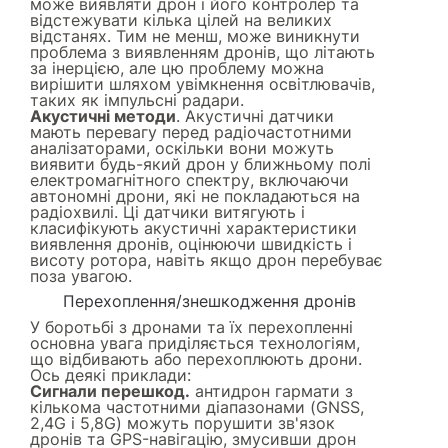
може виявляти дрон і його контролер та
відстежувати кілька цілей на великих
відстанях. Тим не менш, може виникнути
проблема з виявленням дронів, що літають
за інерцією, але цю проблему можна
вирішити шляхом увімкнення освітлювачів,
таких як імпульсні радари.
Акустичні методи
. Акустичні датчики
мають перевагу перед радіочастотними
аналізаторами, оскільки вони можуть
виявити будь-який дрон у ближньому полі
електромагнітного спектру, включаючи
автономні дрони, які не покладаються на
радіохвилі. Ці датчики витягують і
класифікують акустичні характеристики
виявлення дронів, оцінюючи швидкість і
висоту ротора, навіть якщо дрон перебуває
поза увагою.
Перехоплення/знешкодження дронів
У боротьбі з дронами та їх перехопленні
основна увага приділяється технологіям,
що відбивають або перехоплюють дрони.
Ось деякі приклади:
Сигнали перешкод.
антидрон гармати з
кількома частотними діапазонами (GNSS,
2,4G і 5,8G) можуть порушити зв'язок
дронів та GPS-навігацію, змусивши дрон