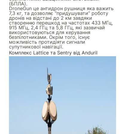
(БПЛА).
DroneGun це антидрон рушниця яка важить
7,3 кг, та дозволяє “придушувати” роботу
дронів на відстані до 2 км завдяки
створенню перешкод на частотах 433 МГц,
915 МГц, 2,4 ГГц та 5,8 ГГц, які зазвичай
використовуються для керування
безпілотниками. Окрім того, існує
можливість протидіяти сигнали
супутникової навігації.
Комплекс Lattice та Sentry від Anduril