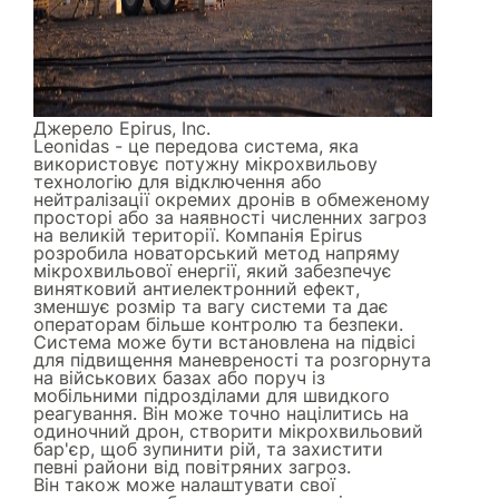
Джерело
Epirus, Inc.
Leonidas - це передова система, яка
використовує потужну мікрохвильову
технологію для відключення або
нейтралізації окремих дронів в обмеженому
просторі або за наявності численних загроз
на великій території. Компанія Epirus
розробила новаторський метод напряму
мікрохвильової енергії, який забезпечує
винятковий антиелектронний ефект,
зменшує розмір та вагу системи та дає
операторам більше контролю та безпеки.
Система може бути встановлена на підвісі
для підвищення маневреності та розгорнута
на військових базах або поруч із
мобільними підрозділами для швидкого
реагування. Він може точно націлитись на
одиночний дрон, створити мікрохвильовий
бар'єр, щоб зупинити рій, та захистити
певні райони від повітряних загроз.
Він також може налаштувати свої