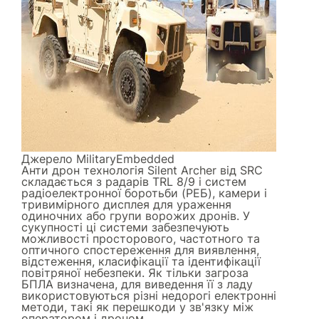
Джерело
MilitaryEmbedded
Анти дрон технологія Silent Archer від SRC
складається з радарів TRL 8/9 і систем
радіоелектронної боротьби (РЕБ), камери і
тривимірного дисплея для ураження
одиночних або групи ворожих дронів. У
сукупності ці системи забезпечують
можливості просторового, частотного та
оптичного спостереження для виявлення,
відстеження, класифікації та ідентифікації
повітряної небезпеки. Як тільки загроза
БПЛА визначена, для виведення її з ладу
використовуються різні недорогі електронні
методи, такі як перешкоди у зв'язку між
оператором і дроном.