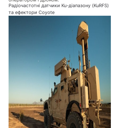
Радіочастотні датчики Ku-діапазону (KuRFS)
та ефектори Coyote