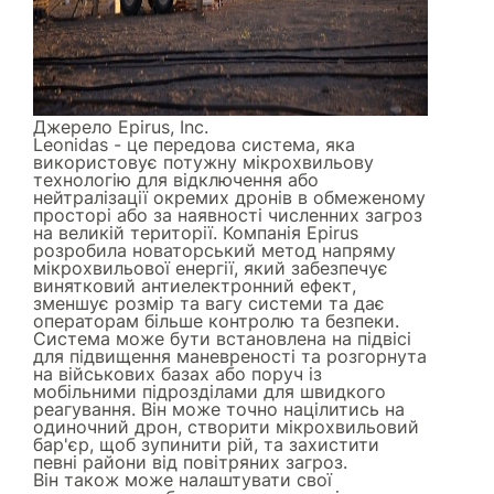
Джерело
Epirus, Inc.
Leonidas - це передова система, яка
використовує потужну мікрохвильову
технологію для відключення або
нейтралізації окремих дронів в обмеженому
просторі або за наявності численних загроз
на великій території. Компанія Epirus
розробила новаторський метод напряму
мікрохвильової енергії, який забезпечує
винятковий антиелектронний ефект,
зменшує розмір та вагу системи та дає
операторам більше контролю та безпеки.
Система може бути встановлена на підвісі
для підвищення маневреності та розгорнута
на військових базах або поруч із
мобільними підрозділами для швидкого
реагування. Він може точно націлитись на
одиночний дрон, створити мікрохвильовий
бар'єр, щоб зупинити рій, та захистити
певні райони від повітряних загроз.
Він також може налаштувати свої