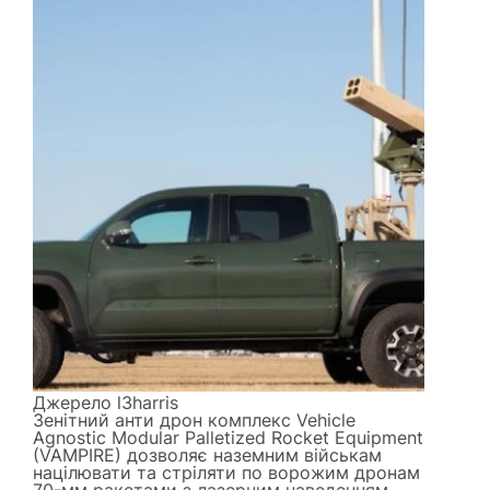
Джерело
l3harris
Зенітний анти дрон комплекс Vehicle
Agnostic Modular Palletized Rocket Equipment
(VAMPIRE) дозволяє наземним військам
націлювати та стріляти по ворожим дронам
70-мм ракетами з лазерним наведенням.