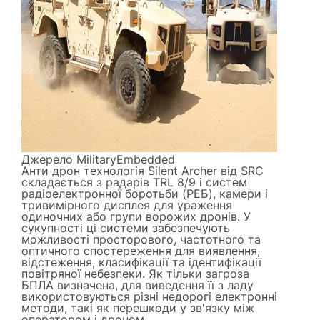
Джерело
MilitaryEmbedded
Анти дрон технологія Silent Archer від SRC
складається з радарів TRL 8/9 і систем
радіоелектронної боротьби (РЕБ), камери і
тривимірного дисплея для ураження
одиночних або групи ворожих дронів. У
сукупності ці системи забезпечують
можливості просторового, частотного та
оптичного спостереження для виявлення,
відстеження, класифікації та ідентифікації
повітряної небезпеки. Як тільки загроза
БПЛА визначена, для виведення її з ладу
використовуються різні недорогі електронні
методи, такі як перешкоди у зв'язку між
оператором і дроном.