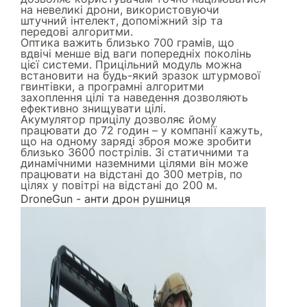
на невеликі дрони, використовуючи
штучний інтелект, допоміжний зір та
передові алгоритми.
Оптика важить близько 700 грамів, що
вдвічі менше від ваги попередніх поколінь
цієї системи. Прицільний модуль можна
встановити на будь-який зразок штурмової
гвинтівки, а програмні алгоритми
захоплення цілі та наведення дозволяють
ефективно знищувати цілі.
Акумулятор прицілу дозволяє йому
працювати до 72 годин – у компанії кажуть,
що на одному заряді зброя може зробити
близько 3600 пострілів. Зі статичними та
динамічними наземними цілями він може
працювати на відстані до 300 метрів, по
цілях у повітрі на відстані до 200 м.
DroneGun - анти дрон рушниця