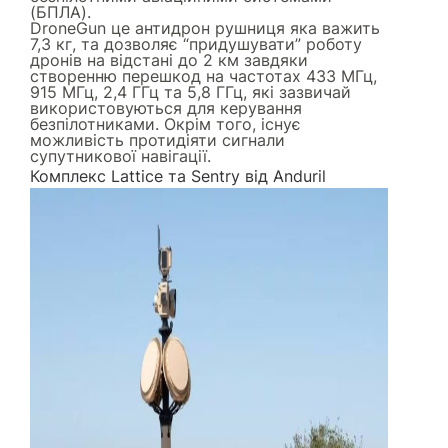
(БПЛА).
DroneGun це антидрон рушниця яка важить
7,3 кг, та дозволяє “придушувати” роботу
дронів на відстані до 2 км завдяки
створенню перешкод на частотах 433 МГц,
915 МГц, 2,4 ГГц та 5,8 ГГц, які зазвичай
використовуються для керування
безпілотниками. Окрім того, існує
можливість протидіяти сигнали
супутникової навігації.
Комплекс Lattice та Sentry від Anduril