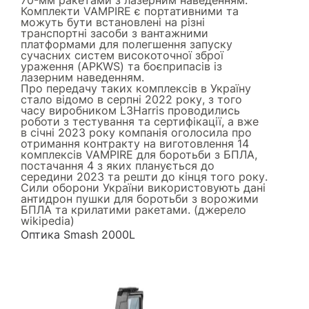
Комплекти VAMPIRE є портативними та
можуть бути встановлені на різні
транспортні засоби з вантажними
платформами для полегшення запуску
сучасних систем високоточної зброї
ураження (APKWS) та боєприпасів із
лазерним наведенням.
Про передачу таких комплексів в Україну
стало відомо в серпні 2022 року, з того
часу виробником L3Harris проводились
роботи з тестування та сертифікації, а вже
в січні 2023 року компанія оголосила про
отримання контракту на виготовлення 14
комплексів VAMPIRE для боротьби з БПЛА,
постачання 4 з яких планується до
середини 2023 та решти до кінця того року.
Сили оборони України використовують дані
антидрон пушки для боротьби з ворожими
БПЛА та крилатими ракетами. (джерело
wikipedia
)
Оптика Smash 2000L