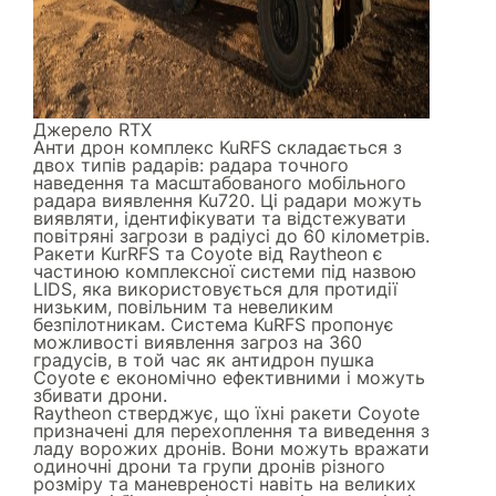
Джерело
RTX
Анти дрон комплекс KuRFS складається з
двох типів радарів: радара точного
наведення та масштабованого мобільного
радара виявлення Ku720. Ці радари можуть
виявляти, ідентифікувати та відстежувати
повітряні загрози в радіусі до 60 кілометрів.
Ракети KurRFS та Coyote від Raytheon є
частиною комплексної системи під назвою
LIDS, яка використовується для протидії
низьким, повільним та невеликим
безпілотникам. Система KuRFS пропонує
можливості виявлення загроз на 360
градусів, в той час як антидрон пушка
Coyote є економічно ефективними і можуть
збивати дрони.
Raytheon стверджує, що їхні ракети Coyote
призначені для перехоплення та виведення з
ладу ворожих дронів. Вони можуть вражати
одиночні дрони та групи дронів різного
розміру та маневреності навіть на великих