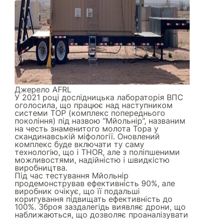
Джерело
AFRL
У 2021 році дослідницька лабораторія ВПС
оголосила, що працює над наступником
системи ТОР (комплекс попереднього
покоління) під назвою “Мйольнір”, названим
на честь знаменитого молота Тора у
скандинавській міфології. Оновлений
комплекс буде включати ту саму
технологію, що і THOR, але з поліпшеними
можливостями, надійністю і швидкістю
виробництва.
Під час тестування Мйольнір
продемонстрував ефективність 90%, але
виробник очікує, що її подальші
коригування підвищать ефективність до
100%. Зброя заздалегідь виявляє дрони, що
наближаються, що дозволяє проаналізувати