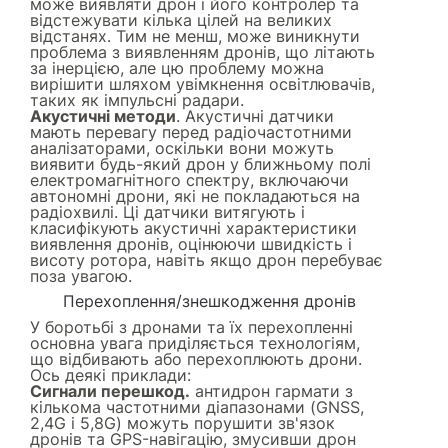
може виявляти дрон і його контролер та
відстежувати кілька цілей на великих
відстанях. Тим не менш, може виникнути
проблема з виявленням дронів, що літають
за інерцією, але цю проблему можна
вирішити шляхом увімкнення освітлювачів,
таких як імпульсні радари.
Акустичні методи
. Акустичні датчики
мають перевагу перед радіочастотними
аналізаторами, оскільки вони можуть
виявити будь-який дрон у ближньому полі
електромагнітного спектру, включаючи
автономні дрони, які не покладаються на
радіохвилі. Ці датчики витягують і
класифікують акустичні характеристики
виявлення дронів, оцінюючи швидкість і
висоту ротора, навіть якщо дрон перебуває
поза увагою.
Перехоплення/знешкодження дронів
У боротьбі з дронами та їх перехопленні
основна увага приділяється технологіям,
що відбивають або перехоплюють дрони.
Ось деякі приклади:
Сигнали перешкод.
антидрон гармати з
кількома частотними діапазонами (GNSS,
2,4G і 5,8G) можуть порушити зв'язок
дронів та GPS-навігацію, змусивши дрон