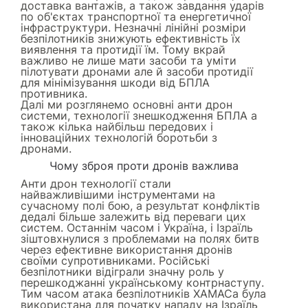
доставка вантажів, а також завдання ударів
по об'єктах транспортної та енергетичної
інфраструктури. Незначні лінійні розміри
безпілотників знижують ефективність їх
виявлення та протидії їм. Тому вкрай
важливо не лише мати засоби та уміти
пілотувати дронами але й засоби протидії
для мінімізування шкоди від БПЛА
противника.
Далі ми розглянемо основні анти дрон
системи, технології знешкодження БПЛА а
також кілька найбільш передових і
інноваційних технологій боротьби з
дронами.
Чому зброя проти дронів важлива
Анти дрон технології стали
найважливішими інструментами на
сучасному полі бою, а результат конфліктів
дедалі більше залежить від переваги цих
систем. Останнім часом і Україна, і Ізраїль
зіштовхнулися з проблемами на полях битв
через ефективне використання дронів
своїми супротивниками. Російські
безпілотники відіграли значну роль у
перешкоджанні українському контрнаступу.
Тим часом атака безпілотників ХАМАСа була
використана для початку нападу на Ізраїль