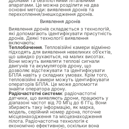
дронами та безпілотними літальними
апаратами. Це можна розділити на два
основні методи: виявлення дронів та
перехоплення/знешкодження дронів.
Виявлення дронів
Виявлення дронів складається з технологій,
які допомагають ідентифікувати присутність
дронів. Деякі технології виявлення
включають:
Теплобачення
. Тепловізійні камери відмінно
підходять для виявлення невеликих об'єктів,
що швидко рухаються, на малих висотах.
Вони можуть виявляти теплові сигнали
двигунів та акумуляторів дрону, що
дозволяє відстежувати та ідентифікувати
БПЛА навіть у складних умовах. Крім того,
тепловізійні камери можуть ідентифікувати
операторів БПЛА. Це може допомогти
знайти оператора дрону.
Радіочастотні системи
: радіочастотні
датчики, що виявляють дрони, працюють у
діапазоні частот від 70 МГц до 6 ГГц. Вони
збирають таку інформацію, як марка,
модель, серійний номер дрона, поточне
місцезнаходження та місцезнаходження
пілота. Радіочастотна технологія є
економічно ефективною, оскільки вона