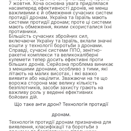
7 жовтня. Хоча основна увага приділялася
насамперед ефективності дронів, не менш
важливими є й обмеження сучасних систем
протидії дронам. Україна та Ізраїль мають
системи протидії дронам; проте ці системи
мають обмеження, якими скористалися їхні
противники.
Більшість сучасних збройних сил,
включаючи Україну та Ізраїль, вклали значні
кошти у технології боротьби з дронами.
Справді, сучасні системи ППО, зенітно-
ракетні комплекси та великокаліберні
кулемети тепер досить ефективні проти
більших дронів. Серйозна проблема виникає
з меншими дронами, особливо з тими, які
літають на малих висотах, і які важко
виявити або націлити. Зважаючи на те що
ворожа сторона має велику кількість
безпілотників, засоби захисту грають на
важливу роль у веденні ефективних
бойових дій.
Що таке анти дрон? Технологія протидії
дронам.
Технологія протидії дронам призначена для
виявлення, класифікації та боротьби з