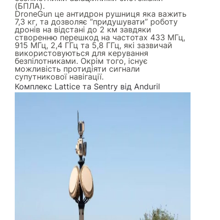
(БПЛА).
DroneGun це антидрон рушниця яка важить
7,3 кг, та дозволяє “придушувати” роботу
дронів на відстані до 2 км завдяки
створенню перешкод на частотах 433 МГц,
915 МГц, 2,4 ГГц та 5,8 ГГц, які зазвичай
використовуються для керування
безпілотниками. Окрім того, існує
можливість протидіяти сигнали
супутникової навігації.
Комплекс Lattice та Sentry від Anduril