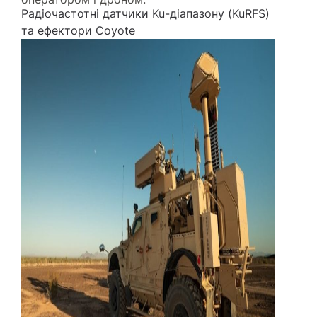
Радіочастотні датчики Ku-діапазону (KuRFS)
та ефектори Coyote