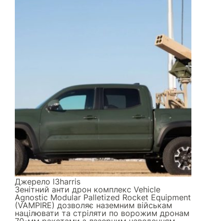
Джерело
l3harris
Зенітний анти дрон комплекс Vehicle
Agnostic Modular Palletized Rocket Equipment
(VAMPIRE) дозволяє наземним військам
націлювати та стріляти по ворожим дронам
70-мм ракетами з лазерним наведенням.