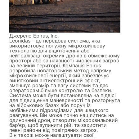
Джерело
Epirus, Inc.
Leonidas - це передова система, яка
використовує потужну мікрохвильову
технологію для відключення або
нейтралізації окремих дронів в обмеженому
просторі або за наявності численних загроз
на великій території. Компанія Epirus
розробила новаторський метод напряму
мікрохвильової енергії, який забезпечує
винятковий антиелектронний ефект,
зменшує розмір та вагу системи та дає
операторам більше контролю та безпеки.
Система може бути встановлена на підвісі
для підвищення маневреності та розгорнута
на військових базах або поруч із
мобільними підрозділами для швидкого
реагування. Він може точно націлитись на
одиночний дрон, створити мікрохвильовий
бар'єр, щоб зупинити рій, та захистити
певні райони від повітряних загроз.
Він також може налаштувати свої