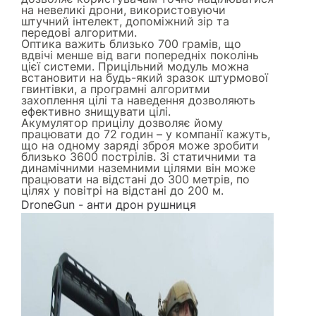
на невеликі дрони, використовуючи
штучний інтелект, допоміжний зір та
передові алгоритми.
Оптика важить близько 700 грамів, що
вдвічі менше від ваги попередніх поколінь
цієї системи. Прицільний модуль можна
встановити на будь-який зразок штурмової
гвинтівки, а програмні алгоритми
захоплення цілі та наведення дозволяють
ефективно знищувати цілі.
Акумулятор прицілу дозволяє йому
працювати до 72 годин – у компанії кажуть,
що на одному заряді зброя може зробити
близько 3600 пострілів. Зі статичними та
динамічними наземними цілями він може
працювати на відстані до 300 метрів, по
цілях у повітрі на відстані до 200 м.
DroneGun - анти дрон рушниця