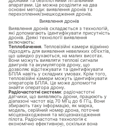
дронами та безпілотними літальними
апаратами. Це можна розділити на два
основні методи: виявлення дронів та
перехоплення/знешкодження дронів.
Виявлення дронів
Виявлення дронів складається з технологій,
які допомагають ідентифікувати присутність
дронів. Деякі технології виявлення
включають:
Теплобачення
. Тепловізійні камери відмінно
підходять для виявлення невеликих об'єктів,
що швидко рухаються, на малих висотах.
Вони можуть виявляти теплові сигнали
двигунів та акумуляторів дрону, що
дозволяє відстежувати та ідентифікувати
БПЛА навіть у складних умовах. Крім того,
тепловізійні камери можуть ідентифікувати
операторів БПЛА. Це може допомогти
знайти оператора дрону.
Радіочастотні системи
: радіочастотні
датчики, що виявляють дрони, працюють у
діапазоні частот від 70 МГц до 6 ГГц. Вони
збирають таку інформацію, як марка,
модель, серійний номер дрона, поточне
місцезнаходження та місцезнаходження
пілота. Радіочастотна технологія є
економічно ефективною, оскільки вона