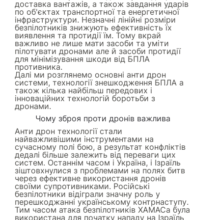
доставка вантажів, а також завдання ударів
по об'єктах транспортної та енергетичної
інфраструктури. Незначні лінійні розміри
безпілотників знижують ефективність їх
виявлення та протидії їм. Тому вкрай
важливо не лише мати засоби та уміти
пілотувати дронами але й засоби протидії
для мінімізування шкоди від БПЛА
противника.
Далі ми розглянемо основні анти дрон
системи, технології знешкодження БПЛА а
також кілька найбільш передових і
інноваційних технологій боротьби з
дронами.
Чому зброя проти дронів важлива
Анти дрон технології стали
найважливішими інструментами на
сучасному полі бою, а результат конфліктів
дедалі більше залежить від переваги цих
систем. Останнім часом і Україна, і Ізраїль
зіштовхнулися з проблемами на полях битв
через ефективне використання дронів
своїми супротивниками. Російські
безпілотники відіграли значну роль у
перешкоджанні українському контрнаступу.
Тим часом атака безпілотників ХАМАСа була
використана для початку нападу на Ізраїль