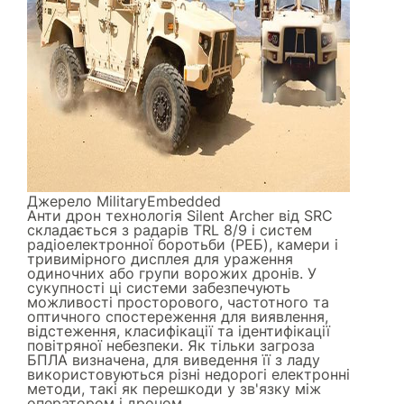
Джерело
MilitaryEmbedded
Анти дрон технологія Silent Archer від SRC
складається з радарів TRL 8/9 і систем
радіоелектронної боротьби (РЕБ), камери і
тривимірного дисплея для ураження
одиночних або групи ворожих дронів. У
сукупності ці системи забезпечують
можливості просторового, частотного та
оптичного спостереження для виявлення,
відстеження, класифікації та ідентифікації
повітряної небезпеки. Як тільки загроза
БПЛА визначена, для виведення її з ладу
використовуються різні недорогі електронні
методи, такі як перешкоди у зв'язку між
оператором і дроном.