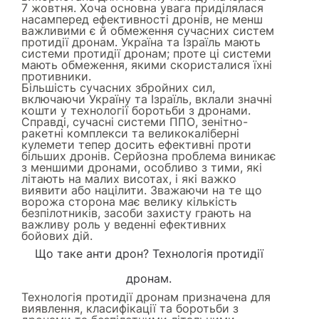
7 жовтня. Хоча основна увага приділялася
насамперед ефективності дронів, не менш
важливими є й обмеження сучасних систем
протидії дронам. Україна та Ізраїль мають
системи протидії дронам; проте ці системи
мають обмеження, якими скористалися їхні
противники.
Більшість сучасних збройних сил,
включаючи Україну та Ізраїль, вклали значні
кошти у технології боротьби з дронами.
Справді, сучасні системи ППО, зенітно-
ракетні комплекси та великокаліберні
кулемети тепер досить ефективні проти
більших дронів. Серйозна проблема виникає
з меншими дронами, особливо з тими, які
літають на малих висотах, і які важко
виявити або націлити. Зважаючи на те що
ворожа сторона має велику кількість
безпілотників, засоби захисту грають на
важливу роль у веденні ефективних
бойових дій.
Що таке анти дрон? Технологія протидії
дронам.
Технологія протидії дронам призначена для
виявлення, класифікації та боротьби з