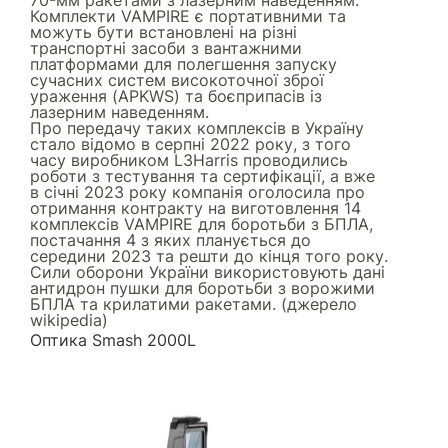
Комплекти VAMPIRE є портативними та
можуть бути встановлені на різні
транспортні засоби з вантажними
платформами для полегшення запуску
сучасних систем високоточної зброї
ураження (APKWS) та боєприпасів із
лазерним наведенням.
Про передачу таких комплексів в Україну
стало відомо в серпні 2022 року, з того
часу виробником L3Harris проводились
роботи з тестування та сертифікації, а вже
в січні 2023 року компанія оголосила про
отримання контракту на виготовлення 14
комплексів VAMPIRE для боротьби з БПЛА,
постачання 4 з яких планується до
середини 2023 та решти до кінця того року.
Сили оборони України використовують дані
антидрон пушки для боротьби з ворожими
БПЛА та крилатими ракетами. (джерело
wikipedia
)
Оптика Smash 2000L