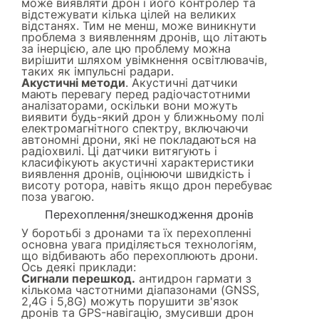
може виявляти дрон і його контролер та
відстежувати кілька цілей на великих
відстанях. Тим не менш, може виникнути
проблема з виявленням дронів, що літають
за інерцією, але цю проблему можна
вирішити шляхом увімкнення освітлювачів,
таких як імпульсні радари.
Акустичні методи
. Акустичні датчики
мають перевагу перед радіочастотними
аналізаторами, оскільки вони можуть
виявити будь-який дрон у ближньому полі
електромагнітного спектру, включаючи
автономні дрони, які не покладаються на
радіохвилі. Ці датчики витягують і
класифікують акустичні характеристики
виявлення дронів, оцінюючи швидкість і
висоту ротора, навіть якщо дрон перебуває
поза увагою.
Перехоплення/знешкодження дронів
У боротьбі з дронами та їх перехопленні
основна увага приділяється технологіям,
що відбивають або перехоплюють дрони.
Ось деякі приклади:
Сигнали перешкод.
антидрон гармати з
кількома частотними діапазонами (GNSS,
2,4G і 5,8G) можуть порушити зв'язок
дронів та GPS-навігацію, змусивши дрон