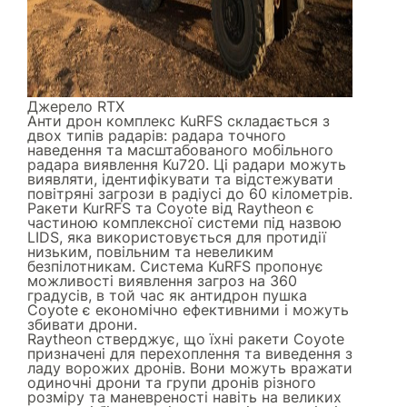
Джерело
RTX
Анти дрон комплекс KuRFS складається з
двох типів радарів: радара точного
наведення та масштабованого мобільного
радара виявлення Ku720. Ці радари можуть
виявляти, ідентифікувати та відстежувати
повітряні загрози в радіусі до 60 кілометрів.
Ракети KurRFS та Coyote від Raytheon є
частиною комплексної системи під назвою
LIDS, яка використовується для протидії
низьким, повільним та невеликим
безпілотникам. Система KuRFS пропонує
можливості виявлення загроз на 360
градусів, в той час як антидрон пушка
Coyote є економічно ефективними і можуть
збивати дрони.
Raytheon стверджує, що їхні ракети Coyote
призначені для перехоплення та виведення з
ладу ворожих дронів. Вони можуть вражати
одиночні дрони та групи дронів різного
розміру та маневреності навіть на великих