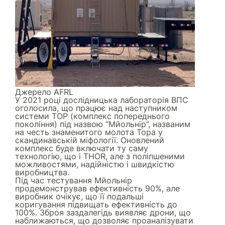
Джерело
AFRL
У 2021 році дослідницька лабораторія ВПС
оголосила, що працює над наступником
системи ТОР (комплекс попереднього
покоління) під назвою “Мйольнір”, названим
на честь знаменитого молота Тора у
скандинавській міфології. Оновлений
комплекс буде включати ту саму
технологію, що і THOR, але з поліпшеними
можливостями, надійністю і швидкістю
виробництва.
Під час тестування Мйольнір
продемонстрував ефективність 90%, але
виробник очікує, що її подальші
коригування підвищать ефективність до
100%. Зброя заздалегідь виявляє дрони, що
наближаються, що дозволяє проаналізувати