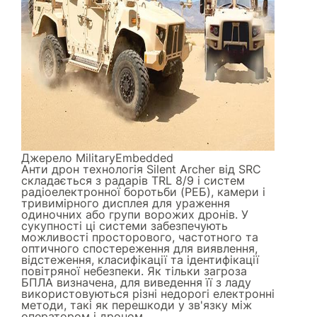
Джерело
MilitaryEmbedded
Анти дрон технологія Silent Archer від SRC
складається з радарів TRL 8/9 і систем
радіоелектронної боротьби (РЕБ), камери і
тривимірного дисплея для ураження
одиночних або групи ворожих дронів. У
сукупності ці системи забезпечують
можливості просторового, частотного та
оптичного спостереження для виявлення,
відстеження, класифікації та ідентифікації
повітряної небезпеки. Як тільки загроза
БПЛА визначена, для виведення її з ладу
використовуються різні недорогі електронні
методи, такі як перешкоди у зв'язку між
оператором і дроном.