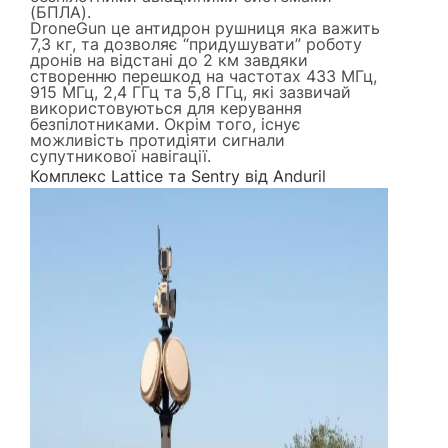
(БПЛА).
DroneGun це антидрон рушниця яка важить
7,3 кг, та дозволяє “придушувати” роботу
дронів на відстані до 2 км завдяки
створенню перешкод на частотах 433 МГц,
915 МГц, 2,4 ГГц та 5,8 ГГц, які зазвичай
використовуються для керування
безпілотниками. Окрім того, існує
можливість протидіяти сигнали
супутникової навігації.
Комплекс Lattice та Sentry від Anduril