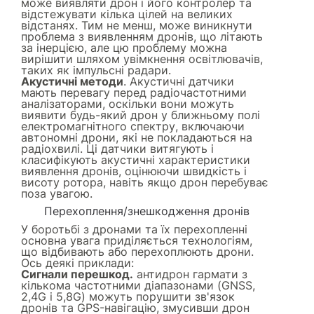
може виявляти дрон і його контролер та
відстежувати кілька цілей на великих
відстанях. Тим не менш, може виникнути
проблема з виявленням дронів, що літають
за інерцією, але цю проблему можна
вирішити шляхом увімкнення освітлювачів,
таких як імпульсні радари.
Акустичні методи
. Акустичні датчики
мають перевагу перед радіочастотними
аналізаторами, оскільки вони можуть
виявити будь-який дрон у ближньому полі
електромагнітного спектру, включаючи
автономні дрони, які не покладаються на
радіохвилі. Ці датчики витягують і
класифікують акустичні характеристики
виявлення дронів, оцінюючи швидкість і
висоту ротора, навіть якщо дрон перебуває
поза увагою.
Перехоплення/знешкодження дронів
У боротьбі з дронами та їх перехопленні
основна увага приділяється технологіям,
що відбивають або перехоплюють дрони.
Ось деякі приклади:
Сигнали перешкод.
антидрон гармати з
кількома частотними діапазонами (GNSS,
2,4G і 5,8G) можуть порушити зв'язок
дронів та GPS-навігацію, змусивши дрон