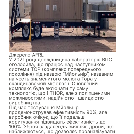
Джерело
AFRL
У 2021 році дослідницька лабораторія ВПС
оголосила, що працює над наступником
системи ТОР (комплекс попереднього
покоління) під назвою “Мйольнір”, названим
на честь знаменитого молота Тора у
скандинавській міфології. Оновлений
комплекс буде включати ту саму
технологію, що і THOR, але з поліпшеними
можливостями, надійністю і швидкістю
виробництва.
Під час тестування Мйольнір
продемонстрував ефективність 90%, але
виробник очікує, що її подальші
коригування підвищать ефективність до
100%. Зброя заздалегідь виявляє дрони, що
наближаються, що дозволяє проаналізувати