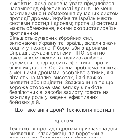
7 жовтня. Хоча основна увага приділялася
насамперед ефективності дронів, не менш
важливими є й обмеження сучасних систем
протидії дронам. Україна та Ізраїль мають
системи протидії дронам; проте ці системи
мають обмеження, якими скористалися їхні
противники.
Більшість сучасних збройних сил,
включаючи Україну та Ізраїль, вклали значні
кошти у технології боротьби з дронами.
Справді, сучасні системи ППО, зенітно-
ракетні комплекси та великокаліберні
кулемети тепер досить ефективні проти
більших дронів. Серйозна проблема виникає
з меншими дронами, особливо з тими, які
літають на малих висотах, і які важко
виявити або націлити. Зважаючи на те що
ворожа сторона має велику кількість
безпілотників, засоби захисту грають на
важливу роль у веденні ефективних
бойових дій.
Що таке анти дрон? Технологія протидії
дронам.
Технологія протидії дронам призначена для
виявлення, класифікації та боротьби з