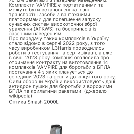
Комплекти VAMPIRE є портативними та
можуть бути встановлені на різні
транспортні засоби з вантажними
платформами для полегшення запуску
сучасних систем високоточної зброї
ураження (APKWS) та боєприпасів із
лазерним наведенням.
Про передачу таких комплексів в Україну
стало відомо в серпні 2022 року, з того
часу виробником L3Harris проводились
роботи з тестування та сертифікації, а вже
в січні 2023 року компанія оголосила про
отримання контракту на виготовлення 14
комплексів VAMPIRE для боротьби з БПЛА,
постачання 4 з яких планується до
середини 2023 та решти до кінця того року.
Сили оборони України використовують дані
антидрон пушки для боротьби з ворожими
БПЛА та крилатими ракетами. (джерело
wikipedia
)
Оптика Smash 2000L