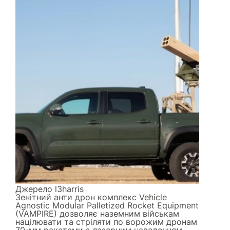
Джерело
l3harris
Зенітний анти дрон комплекс Vehicle
Agnostic Modular Palletized Rocket Equipment
(VAMPIRE) дозволяє наземним військам
націлювати та стріляти по ворожим дронам
70-мм ракетами з лазерним наведенням.