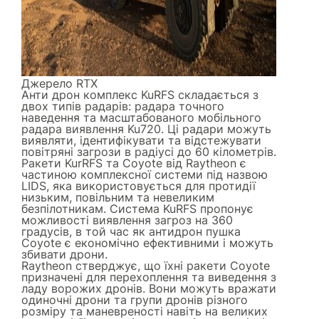
Джерело
RTX
Анти дрон комплекс KuRFS складається з
двох типів радарів: радара точного
наведення та масштабованого мобільного
радара виявлення Ku720. Ці радари можуть
виявляти, ідентифікувати та відстежувати
повітряні загрози в радіусі до 60 кілометрів.
Ракети KurRFS та Coyote від Raytheon є
частиною комплексної системи під назвою
LIDS, яка використовується для протидії
низьким, повільним та невеликим
безпілотникам. Система KuRFS пропонує
можливості виявлення загроз на 360
градусів, в той час як антидрон пушка
Coyote є економічно ефективними і можуть
збивати дрони.
Raytheon стверджує, що їхні ракети Coyote
призначені для перехоплення та виведення з
ладу ворожих дронів. Вони можуть вражати
одиночні дрони та групи дронів різного
розміру та маневреності навіть на великих