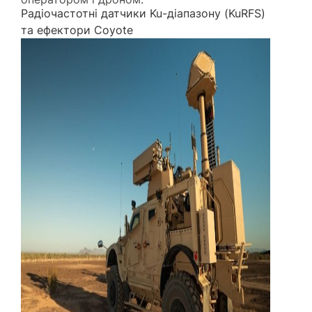
Радіочастотні датчики Ku-діапазону (KuRFS)
та ефектори Coyote