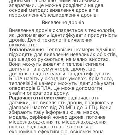
дронами та безпілотними літальними
апаратами. Це можна розділити на два
основні методи: виявлення дронів та
перехоплення/знешкодження дронів.
Виявлення дронів
Виявлення дронів складається з технологій,
які допомагають ідентифікувати присутність
дронів. Деякі технології виявлення
включають:
Теплобачення
. Тепловізійні камери відмінно
підходять для виявлення невеликих об'єктів,
що швидко рухаються, на малих висотах.
Вони можуть виявляти теплові сигнали
двигунів та акумуляторів дрону, що
дозволяє відстежувати та ідентифікувати
БПЛА навіть у складних умовах. Крім того,
тепловізійні камери можуть ідентифікувати
операторів БПЛА. Це може допомогти
знайти оператора дрону.
Радіочастотні системи
: радіочастотні
датчики, що виявляють дрони, працюють у
діапазоні частот від 70 МГц до 6 ГГц. Вони
збирають таку інформацію, як марка,
модель, серійний номер дрона, поточне
місцезнаходження та місцезнаходження
пілота. Радіочастотна технологія є
економічно ефективною, оскільки вона