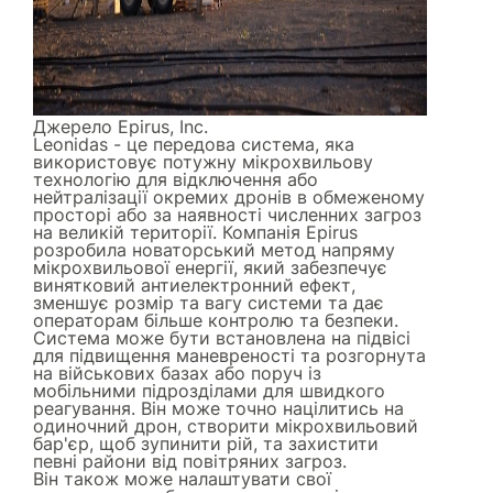
Джерело
Epirus, Inc.
Leonidas - це передова система, яка
використовує потужну мікрохвильову
технологію для відключення або
нейтралізації окремих дронів в обмеженому
просторі або за наявності численних загроз
на великій території. Компанія Epirus
розробила новаторський метод напряму
мікрохвильової енергії, який забезпечує
винятковий антиелектронний ефект,
зменшує розмір та вагу системи та дає
операторам більше контролю та безпеки.
Система може бути встановлена на підвісі
для підвищення маневреності та розгорнута
на військових базах або поруч із
мобільними підрозділами для швидкого
реагування. Він може точно націлитись на
одиночний дрон, створити мікрохвильовий
бар'єр, щоб зупинити рій, та захистити
певні райони від повітряних загроз.
Він також може налаштувати свої