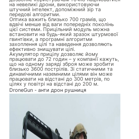
на невеликі дрони, використовуючи
штучний інтелект, допоміжний зір та
передові алгоритми.
Оптика важить близько 700 грамів, що
вдвічі менше від ваги попередніх поколінь
цієї системи. Прицільний модуль можна
встановити на будь-який зразок штурмової
гвинтівки, а програмні алгоритми
захоплення цілі та наведення дозволяють
ефективно знищувати цілі.
Акумулятор прицілу дозволяє йому
працювати до 72 годин – у компанії кажуть,
що на одному заряді зброя може зробити
близько 3600 пострілів. Зі статичними та
динамічними наземними цілями він може
працювати на відстані до 300 метрів, по
цілях у повітрі на відстані до 200 м.
DroneGun - анти дрон рушниця