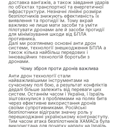
доставка вантажів, а також завдання ударів
по об'єктах транспортної та енергетичної
інфраструктури. Незначні лінійні розміри
безпілотників знижують ефективність їх
виявлення та протидії їм. Тому вкрай
важливо не лише мати засоби та уміти
пілотувати дронами але й засоби протидії
для мінімізування шкоди від БПЛА
противника.
Далі ми розглянемо основні анти дрон
системи, технології знешкодження БПЛА а
також кілька найбільш передових і
інноваційних технологій боротьби з
дронами.
Чому зброя проти дронів важлива
Анти дрон технології стали
найважливішими інструментами на
сучасному полі бою, а результат конфліктів
дедалі більше залежить від переваги цих
систем. Останнім часом і Україна, і Ізраїль
зіштовхнулися з проблемами на полях битв
через ефективне використання дронів
своїми супротивниками. Російські
безпілотники відіграли значну роль у
перешкоджанні українському контрнаступу.
Тим часом атака безпілотників ХАМАСа була
використана для початку нападу на Ізраїль