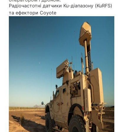
Радіочастотні датчики Ku-діапазону (KuRFS)
та ефектори Coyote