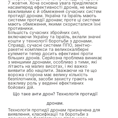
7 жовтня. Хоча основна увага приділялася
насамперед ефективності дронів, не менш
важливими є й обмеження сучасних систем
протидії дронам. Україна та Ізраїль мають
системи протидії дронам; проте ці системи
мають обмеження, якими скористалися їхні
противники.
Більшість сучасних збройних сил,
включаючи Україну та Ізраїль, вклали значні
кошти у технології боротьби з дронами.
Справді, сучасні системи ППО, зенітно-
ракетні комплекси та великокаліберні
кулемети тепер досить ефективні проти
більших дронів. Серйозна проблема виникає
з меншими дронами, особливо з тими, які
літають на малих висотах, і які важко
виявити або націлити. Зважаючи на те що
ворожа сторона має велику кількість
безпілотників, засоби захисту грають на
важливу роль у веденні ефективних
бойових дій.
Що таке анти дрон? Технологія протидії
дронам.
Технологія протидії дронам призначена для
виявлення, класифікації та боротьби з