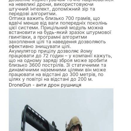
на невеликі дрони, використовуючи
штучний інтелект, допоміжний зір та
передові алгоритми.
Оптика важить близько 700 грамів, що
вдвічі менше від ваги попередніх поколінь
цієї системи. Прицільний модуль можна
встановити на будь-який зразок штурмової
гвинтівки, а програмні алгоритми
захоплення цілі та наведення дозволяють
ефективно знищувати цілі.
Акумулятор прицілу дозволяє йому
працювати до 72 годин – у компанії кажуть,
що на одному заряді зброя може зробити
близько 3600 пострілів. Зі статичними та
динамічними наземними цілями він може
працювати на відстані до 300 метрів, по
цілях у повітрі на відстані до 200 м.
DroneGun - анти дрон рушниця