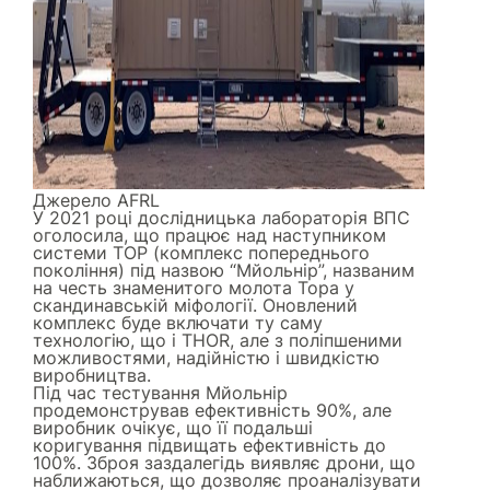
Джерело
AFRL
У 2021 році дослідницька лабораторія ВПС
оголосила, що працює над наступником
системи ТОР (комплекс попереднього
покоління) під назвою “Мйольнір”, названим
на честь знаменитого молота Тора у
скандинавській міфології. Оновлений
комплекс буде включати ту саму
технологію, що і THOR, але з поліпшеними
можливостями, надійністю і швидкістю
виробництва.
Під час тестування Мйольнір
продемонстрував ефективність 90%, але
виробник очікує, що її подальші
коригування підвищать ефективність до
100%. Зброя заздалегідь виявляє дрони, що
наближаються, що дозволяє проаналізувати