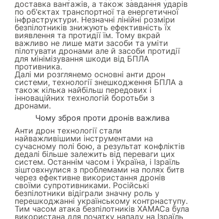
доставка вантажів, а також завдання ударів
по об'єктах транспортної та енергетичної
інфраструктури. Незначні лінійні розміри
безпілотників знижують ефективність їх
виявлення та протидії їм. Тому вкрай
важливо не лише мати засоби та уміти
пілотувати дронами але й засоби протидії
для мінімізування шкоди від БПЛА
противника.
Далі ми розглянемо основні анти дрон
системи, технології знешкодження БПЛА а
також кілька найбільш передових і
інноваційних технологій боротьби з
дронами.
Чому зброя проти дронів важлива
Анти дрон технології стали
найважливішими інструментами на
сучасному полі бою, а результат конфліктів
дедалі більше залежить від переваги цих
систем. Останнім часом і Україна, і Ізраїль
зіштовхнулися з проблемами на полях битв
через ефективне використання дронів
своїми супротивниками. Російські
безпілотники відіграли значну роль у
перешкоджанні українському контрнаступу.
Тим часом атака безпілотників ХАМАСа була
використана для початку нападу на Ізраїль