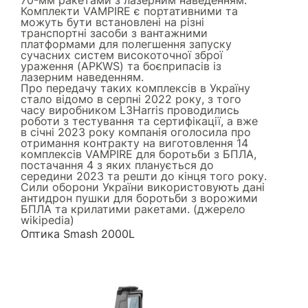
Комплекти VAMPIRE є портативними та
можуть бути встановлені на різні
транспортні засоби з вантажними
платформами для полегшення запуску
сучасних систем високоточної зброї
ураження (APKWS) та боєприпасів із
лазерним наведенням.
Про передачу таких комплексів в Україну
стало відомо в серпні 2022 року, з того
часу виробником L3Harris проводились
роботи з тестування та сертифікації, а вже
в січні 2023 року компанія оголосила про
отримання контракту на виготовлення 14
комплексів VAMPIRE для боротьби з БПЛА,
постачання 4 з яких планується до
середини 2023 та решти до кінця того року.
Сили оборони України використовують дані
антидрон пушки для боротьби з ворожими
БПЛА та крилатими ракетами. (джерело
wikipedia
)
Оптика Smash 2000L