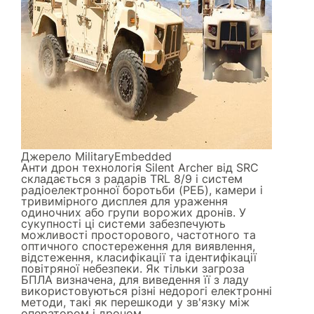
Джерело
MilitaryEmbedded
Анти дрон технологія Silent Archer від SRC
складається з радарів TRL 8/9 і систем
радіоелектронної боротьби (РЕБ), камери і
тривимірного дисплея для ураження
одиночних або групи ворожих дронів. У
сукупності ці системи забезпечують
можливості просторового, частотного та
оптичного спостереження для виявлення,
відстеження, класифікації та ідентифікації
повітряної небезпеки. Як тільки загроза
БПЛА визначена, для виведення її з ладу
використовуються різні недорогі електронні
методи, такі як перешкоди у зв'язку між
оператором і дроном.