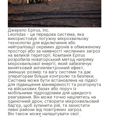
Джерело
Epirus, Inc.
Leonidas - це передова система, яка
використовує потужну мікрохвильову
технологію для відключення або
нейтралізації окремих дронів в обмеженому
просторі або за наявності численних загроз
на великій території. Компанія Epirus
розробила новаторський метод напряму
мікрохвильової енергії, який забезпечує
винятковий антиелектронний ефект,
зменшує розмір та вагу системи та дає
операторам більше контролю та безпеки.
Система може бути встановлена на підвісі
для підвищення маневреності та розгорнута
на військових базах або поруч із
мобільними підрозділами для швидкого
реагування. Він може точно націлитись на
одиночний дрон, створити мікрохвильовий
бар'єр, щоб зупинити рій, та захистити
певні райони від повітряних загроз.
Він також може налаштувати свої