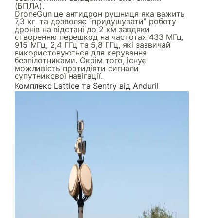
(БПЛА).
DroneGun це антидрон рушниця яка важить
7,3 кг, та дозволяє “придушувати” роботу
дронів на відстані до 2 км завдяки
створенню перешкод на частотах 433 МГц,
915 МГц, 2,4 ГГц та 5,8 ГГц, які зазвичай
використовуються для керування
безпілотниками. Окрім того, існує
можливість протидіяти сигнали
супутникової навігації.
Комплекс Lattice та Sentry від Anduril