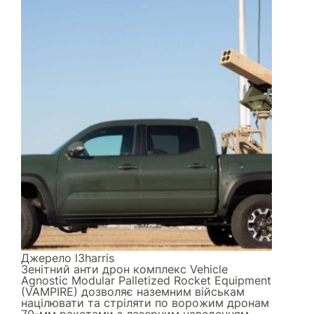
Джерело
l3harris
Зенітний анти дрон комплекс Vehicle
Agnostic Modular Palletized Rocket Equipment
(VAMPIRE) дозволяє наземним військам
націлювати та стріляти по ворожим дронам
70-мм ракетами з лазерним наведенням.