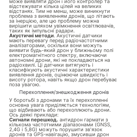
може виявляти дрон і його контролер та
відстежувати кілька цілей на великих
відстанях. Тим не менш, може виникнути
проблема з виявленням дронів, що літають
за інерцією, але цю проблему можна
вирішити шляхом увімкнення освітлювачів,
таких як імпульсні радари.
Акустичні методи
. Акустичні датчики
мають перевагу перед радіочастотними
аналізаторами, оскільки вони можуть
виявити будь-який дрон у ближньому полі
електромагнітного спектру, включаючи
автономні дрони, які не покладаються на
радіохвилі. Ці датчики витягують і
класифікують акустичні характеристики
виявлення дронів, оцінюючи швидкість і
висоту ротора, навіть якщо дрон перебуває
поза увагою.
Перехоплення/знешкодження дронів
У боротьбі з дронами та їх перехопленні
основна увага приділяється технологіям,
що відбивають або перехоплюють дрони.
Ось деякі приклади:
Сигнали перешкод.
антидрон гармати з
кількома частотними діапазонами (GNSS,
2,4G і 5,8G) можуть порушити зв'язок
дронів та GPS-навігацію, змусивши дрон