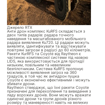
Джерело
RTX
Анти дрон комплекс KuRFS складається з
двох типів радарів: радара точного
наведення та масштабованого мобільного
радара виявлення Ku720. Ці радари можуть
виявляти, ідентифікувати та відстежувати
повітряні загрози в радіусі до 60 кілометрів.
Ракети KurRFS та Coyote від Raytheon є
частиною комплексної системи під назвою
LIDS, яка використовується для протидії
низьким, повільним та невеликим
безпілотникам. Система KuRFS пропонує
можливості виявлення загроз на 360
градусів, в той час як антидрон пушка
Coyote є економічно ефективними і можуть
збивати дрони.
Raytheon стверджує, що їхні ракети Coyote
призначені для перехоплення та виведення з
ладу ворожих дронів. Вони можуть вражати
одиночні дрони та групи дронів різного
розміру та маневреності навіть на великих