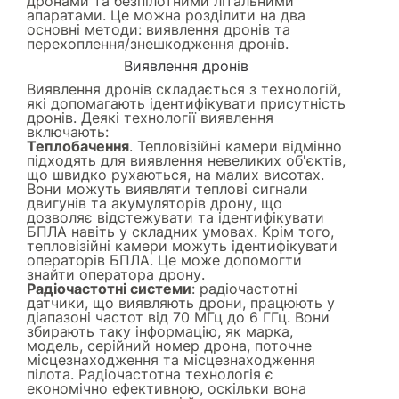
дронами та безпілотними літальними
апаратами. Це можна розділити на два
основні методи: виявлення дронів та
перехоплення/знешкодження дронів.
Виявлення дронів
Виявлення дронів складається з технологій,
які допомагають ідентифікувати присутність
дронів. Деякі технології виявлення
включають:
Теплобачення
. Тепловізійні камери відмінно
підходять для виявлення невеликих об'єктів,
що швидко рухаються, на малих висотах.
Вони можуть виявляти теплові сигнали
двигунів та акумуляторів дрону, що
дозволяє відстежувати та ідентифікувати
БПЛА навіть у складних умовах. Крім того,
тепловізійні камери можуть ідентифікувати
операторів БПЛА. Це може допомогти
знайти оператора дрону.
Радіочастотні системи
: радіочастотні
датчики, що виявляють дрони, працюють у
діапазоні частот від 70 МГц до 6 ГГц. Вони
збирають таку інформацію, як марка,
модель, серійний номер дрона, поточне
місцезнаходження та місцезнаходження
пілота. Радіочастотна технологія є
економічно ефективною, оскільки вона