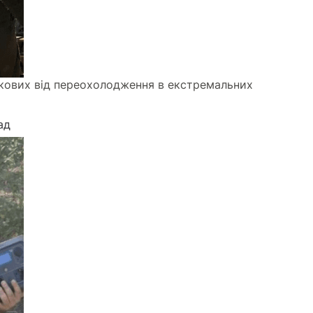
ськових від переохолодження в екстремальних
ад