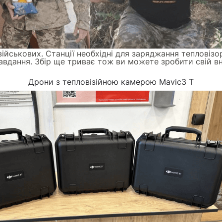
 військових. Станції необхідні для заряджання теплові
авдання. Збір ще триває тож ви можете зробити свій в
Дрони з тепловізійною камерою Mavic3 Т