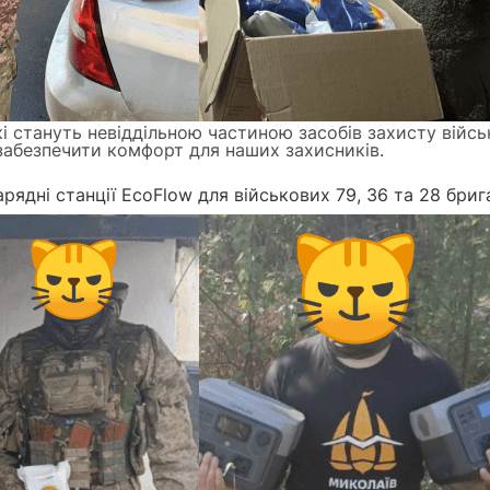
кі стануть невіддільною частиною засобів захисту вій
забезпечити комфорт для наших захисників.
арядні станції EcoFlow для військових 79, 36 та 28 бриг