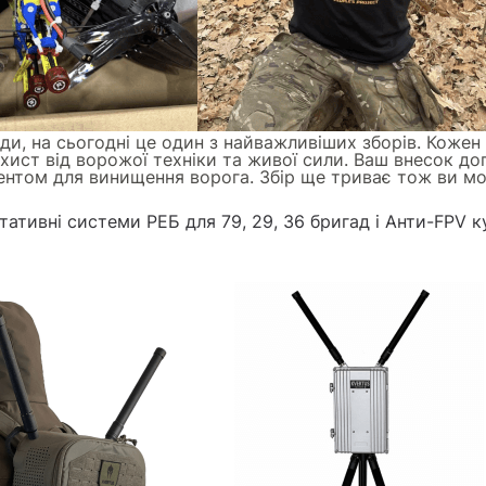
ди, на сьогодні це один з найважливіших зборів. Кожен
хист від ворожої техніки та живої сили. Ваш внесок д
ентом для винищення ворога. Збір ще триває тож ви мо
тативні системи РЕБ
для 79, 29, 36 бригад і
Анти-FPV к