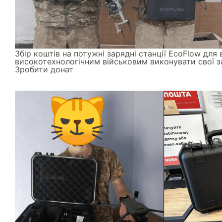
Збір коштів на потужні зарядні станції EcoFlow для
високотехнологічним військовим виконувати свої з
Зробити донат