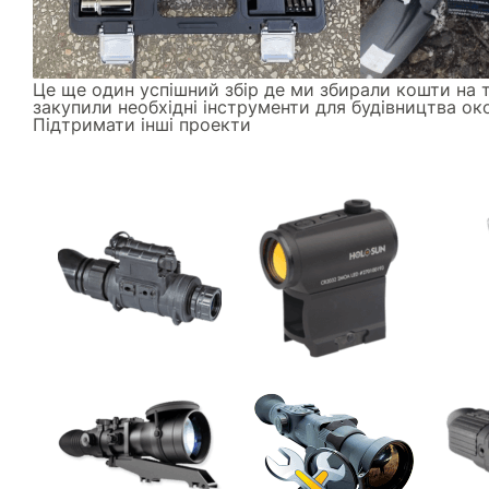
Це ще один успішний збір де ми збирали кошти на 
закупили необхідні інструменти для будівництва око
Підтримати інші проекти