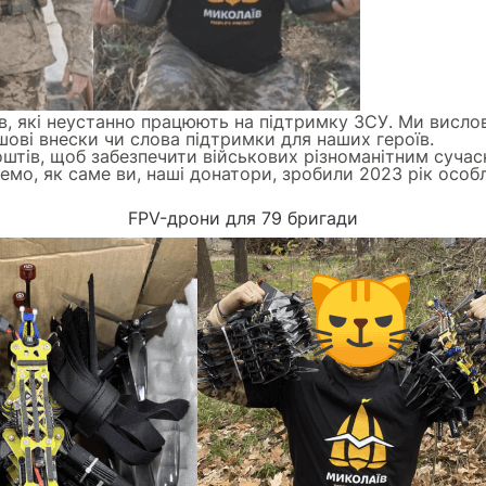
ів, які неустанно працюють на підтримку ЗСУ. Ми висл
ові внески чи слова підтримки для наших героїв.
оштів, щоб забезпечити військових різноманітним суча
емо, як саме ви, наші донатори, зробили 2023 рік особ
FPV-дрони для 79 бригади