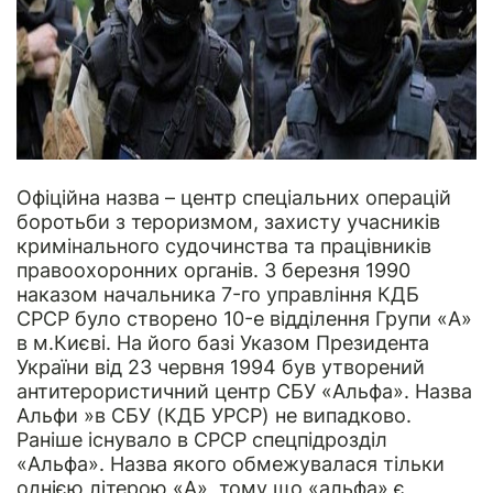
Офіційна назва – центр спеціальних операцій
боротьби з тероризмом, захисту учасників
кримінального судочинства та працівників
правоохоронних органів. 3 березня 1990
наказом начальника 7-го управління КДБ
СРСР було створено 10-е відділення Групи «А»
в м.Києві. На його базі Указом Президента
України від 23 червня 1994 був утворений
антитерористичний центр СБУ «Альфа». Назва
Альфи »в СБУ (КДБ УРСР) не випадково.
Раніше існувало в СРСР спецпідрозділ
«Альфа». Назва якого обмежувалася тільки
однією літерою «А», тому що «альфа» є