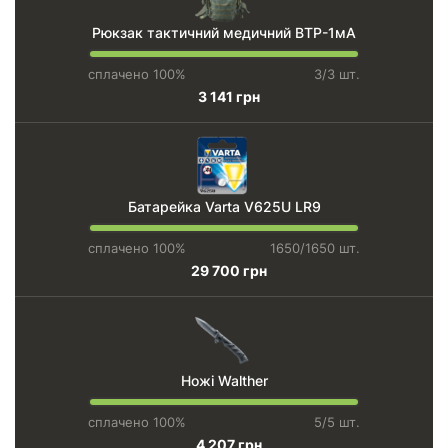
Рюкзак тактичний медичний ВТР-1мА
сплачено 100%
3/3 шт.
3 141 грн
Батарейка Varta V625U LR9
сплачено 100%
1650/1650 шт.
29 700 грн
Ножі Walther
сплачено 100%
5/5 шт.
4 207 грн