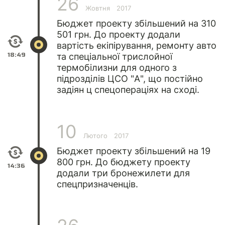
26
Жовтня
2017
Бюджет проекту збільшений на 310
501 грн. До проекту додали
вартість екіпірування, ремонту авто
18:49
та спеціальної трислойної
термобілизни для одного з
підрозділів ЦСО "А", що постійно
задіян ц спецопераціях на сході.
10
Лютого
2017
Бюджет проекту збільшений на 19
800 грн. До бюджету проекту
14:36
додали три бронежилети для
спецпризначенців.