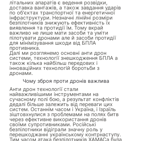
літальних апаратів є ведення розвідки,
доставка вантажів, а також завдання ударів
по об'єктах транспортної та енергетичної
інфраструктури. Незначні лінійні розміри
безпілотників знижують ефективність їх
виявлення та протидії їм. Тому вкрай
важливо не лише мати засоби та уміти
пілотувати дронами але й засоби протидії
для мінімізування шкоди від БПЛА
противника.
Далі ми розглянемо основні анти дрон
системи, технології знешкодження БПЛА а
також кілька найбільш передових і
інноваційних технологій боротьби з
дронами.
Чому зброя проти дронів важлива
Анти дрон технології стали
найважливішими інструментами на
сучасному полі бою, а результат конфліктів
дедалі більше залежить від переваги цих
систем. Останнім часом і Україна, і Ізраїль
зіштовхнулися з проблемами на полях битв
через ефективне використання дронів
своїми супротивниками. Російські
безпілотники відіграли значну роль у
перешкоджанні українському контрнаступу.
Тим часом атака безпілотників ХАМАСа була