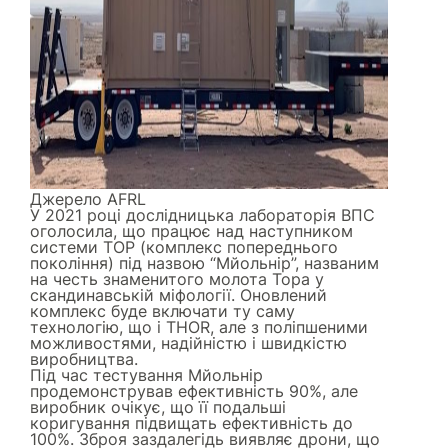
Джерело
AFRL
У 2021 році дослідницька лабораторія ВПС
оголосила, що працює над наступником
системи ТОР (комплекс попереднього
покоління) під назвою “Мйольнір”, названим
на честь знаменитого молота Тора у
скандинавській міфології. Оновлений
комплекс буде включати ту саму
технологію, що і THOR, але з поліпшеними
можливостями, надійністю і швидкістю
виробництва.
Під час тестування Мйольнір
продемонстрував ефективність 90%, але
виробник очікує, що її подальші
коригування підвищать ефективність до
100%. Зброя заздалегідь виявляє дрони, що