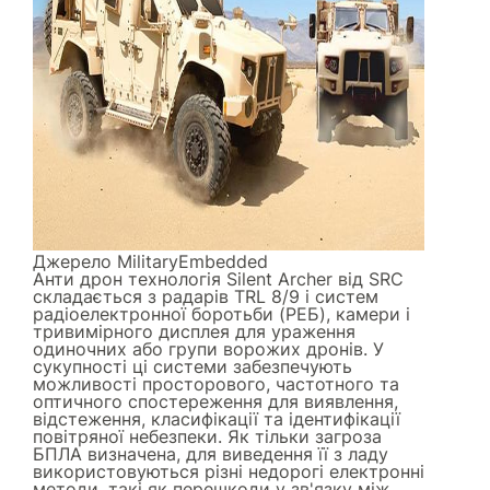
Джерело
MilitaryEmbedded
Анти дрон технологія Silent Archer від SRC
складається з радарів TRL 8/9 і систем
радіоелектронної боротьби (РЕБ), камери і
тривимірного дисплея для ураження
одиночних або групи ворожих дронів. У
сукупності ці системи забезпечують
можливості просторового, частотного та
оптичного спостереження для виявлення,
відстеження, класифікації та ідентифікації
повітряної небезпеки. Як тільки загроза
БПЛА визначена, для виведення її з ладу
використовуються різні недорогі електронні
методи, такі як перешкоди у зв'язку між