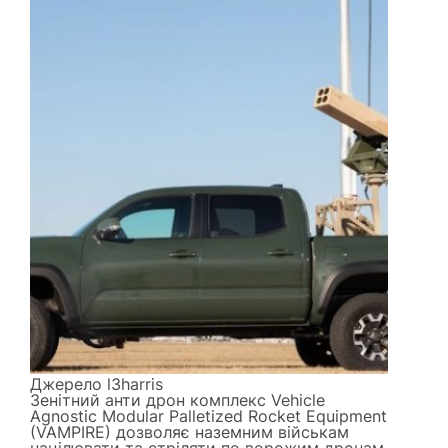
Джерело
l3harris
Зенітний анти дрон комплекс Vehicle
Agnostic Modular Palletized Rocket Equipment
(VAMPIRE) дозволяє наземним військам
націлювати та стріляти по ворожим дронам