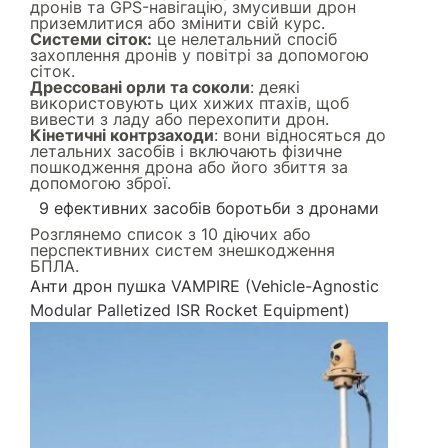
дронів та GPS-навігацію, змусивши дрон
приземлитися або змінити свій курс.
Системи сіток:
це нелетальний спосіб
захоплення дронів у повітрі за допомогою
сіток.
Дрессовані орли та соколи
: деякі
використовують цих хижих птахів, щоб
вивести з ладу або перехопити дрон.
Кінетичні контрзаходи
: вони відносяться до
летальних засобів і включають фізичне
пошкодження дрона або його збиття за
допомогою зброї.
9 ефективних засобів боротьби з дронами
Розглянемо список з 10 діючих або
перспективних систем знешкодження
БПЛА.
Анти дрон пушка VAMPIRE (Vehicle-Agnostic
Modular Palletized ISR Rocket Equipment)