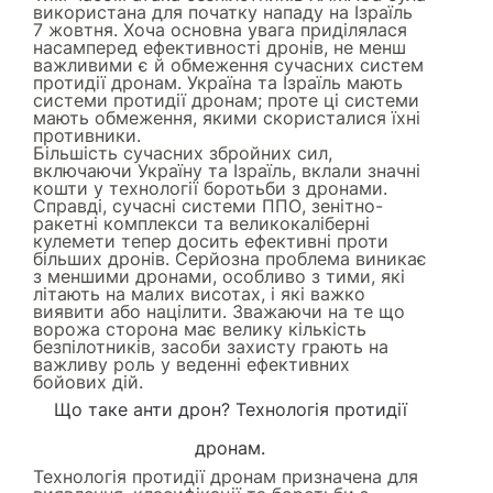
використана для початку нападу на Ізраїль
7 жовтня. Хоча основна увага приділялася
насамперед ефективності дронів, не менш
важливими є й обмеження сучасних систем
протидії дронам. Україна та Ізраїль мають
системи протидії дронам; проте ці системи
мають обмеження, якими скористалися їхні
противники.
Більшість сучасних збройних сил,
включаючи Україну та Ізраїль, вклали значні
кошти у технології боротьби з дронами.
Справді, сучасні системи ППО, зенітно-
ракетні комплекси та великокаліберні
кулемети тепер досить ефективні проти
більших дронів. Серйозна проблема виникає
з меншими дронами, особливо з тими, які
літають на малих висотах, і які важко
виявити або націлити. Зважаючи на те що
ворожа сторона має велику кількість
безпілотників, засоби захисту грають на
важливу роль у веденні ефективних
бойових дій.
Що таке анти дрон? Технологія протидії
дронам.
Технологія протидії дронам призначена для