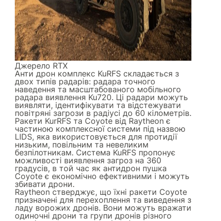
Джерело
RTX
Анти дрон комплекс KuRFS складається з
двох типів радарів: радара точного
наведення та масштабованого мобільного
радара виявлення Ku720. Ці радари можуть
виявляти, ідентифікувати та відстежувати
повітряні загрози в радіусі до 60 кілометрів.
Ракети KurRFS та Coyote від Raytheon є
частиною комплексної системи під назвою
LIDS, яка використовується для протидії
низьким, повільним та невеликим
безпілотникам. Система KuRFS пропонує
можливості виявлення загроз на 360
градусів, в той час як антидрон пушка
Coyote є економічно ефективними і можуть
збивати дрони.
Raytheon стверджує, що їхні ракети Coyote
призначені для перехоплення та виведення з
ладу ворожих дронів. Вони можуть вражати
одиночні дрони та групи дронів різного