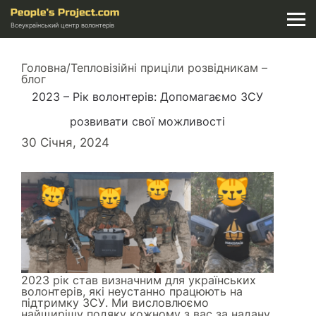
Всеукраїнський центр волонтерів
Головна
/
Тепловізійні приціли розвідникам –
блог
2023 – Рік волонтерів: Допомагаємо ЗСУ
розвивати свої можливості
30 Січня, 2024
2023 рік став визначним для українських
волонтерів, які неустанно працюють на
підтримку ЗСУ. Ми висловлюємо
найщирішу подяку кожному з вас за надану