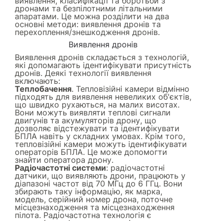
виявлення, класифікації та боротьби з
дронами та безпілотними літальними
апаратами. Це можна розділити на два
основні методи: виявлення дронів та
перехоплення/знешкодження дронів.
Виявлення дронів
Виявлення дронів складається з технологій,
які допомагають ідентифікувати присутність
дронів. Деякі технології виявлення
включають:
Теплобачення
. Тепловізійні камери відмінно
підходять для виявлення невеликих об'єктів,
що швидко рухаються, на малих висотах.
Вони можуть виявляти теплові сигнали
двигунів та акумуляторів дрону, що
дозволяє відстежувати та ідентифікувати
БПЛА навіть у складних умовах. Крім того,
тепловізійні камери можуть ідентифікувати
операторів БПЛА. Це може допомогти
знайти оператора дрону.
Радіочастотні системи
: радіочастотні
датчики, що виявляють дрони, працюють у
діапазоні частот від 70 МГц до 6 ГГц. Вони
збирають таку інформацію, як марка,
модель, серійний номер дрона, поточне
місцезнаходження та місцезнаходження
пілота. Радіочастотна технологія є