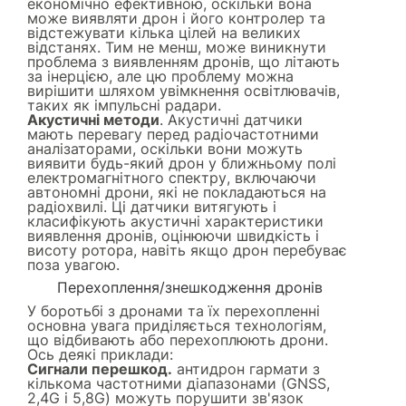
економічно ефективною, оскільки вона
може виявляти дрон і його контролер та
відстежувати кілька цілей на великих
відстанях. Тим не менш, може виникнути
проблема з виявленням дронів, що літають
за інерцією, але цю проблему можна
вирішити шляхом увімкнення освітлювачів,
таких як імпульсні радари.
Акустичні методи
. Акустичні датчики
мають перевагу перед радіочастотними
аналізаторами, оскільки вони можуть
виявити будь-який дрон у ближньому полі
електромагнітного спектру, включаючи
автономні дрони, які не покладаються на
радіохвилі. Ці датчики витягують і
класифікують акустичні характеристики
виявлення дронів, оцінюючи швидкість і
висоту ротора, навіть якщо дрон перебуває
поза увагою.
Перехоплення/знешкодження дронів
У боротьбі з дронами та їх перехопленні
основна увага приділяється технологіям,
що відбивають або перехоплюють дрони.
Ось деякі приклади:
Сигнали перешкод.
антидрон гармати з
кількома частотними діапазонами (GNSS,
2,4G і 5,8G) можуть порушити зв'язок