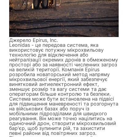
Джерело
Epirus, Inc.
Leonidas - це передова система, яка
використовує потужну мікрохвильову
технологію для відключення або
нейтралізації окремих дронів в обмеженому
просторі або за наявності численних загроз
на великій території. Компанія Epirus
розробила новаторський метод напряму
мікрохвильової енергії, який забезпечує
винятковий антиелектронний ефект,
зменшує розмір та вагу системи та дає
операторам більше контролю та безпеки.
Система може бути встановлена на підвісі
для підвищення маневреності та розгорнута
на військових базах або поруч із
мобільними підрозділами для швидкого
реагування. Він може точно націлитись на
одиночний дрон, створити мікрохвильовий
бар'єр, щоб зупинити рій, та захистити
певні райони від повітряних загроз.