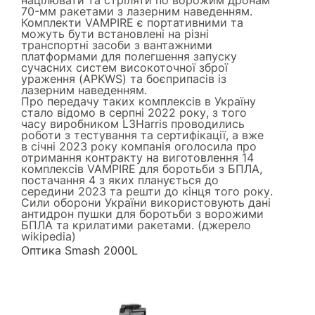
70-мм ракетами з лазерним наведенням.
Комплекти VAMPIRE є портативними та
можуть бути встановлені на різні
транспортні засоби з вантажними
платформами для полегшення запуску
сучасних систем високоточної зброї
ураження (APKWS) та боєприпасів із
лазерним наведенням.
Про передачу таких комплексів в Україну
стало відомо в серпні 2022 року, з того
часу виробником L3Harris проводились
роботи з тестування та сертифікації, а вже
в січні 2023 року компанія оголосила про
отримання контракту на виготовлення 14
комплексів VAMPIRE для боротьби з БПЛА,
постачання 4 з яких планується до
середини 2023 та решти до кінця того року.
Сили оборони України використовують дані
антидрон пушки для боротьби з ворожими
БПЛА та крилатими ракетами. (джерело
wikipedia
)
Оптика Smash 2000L